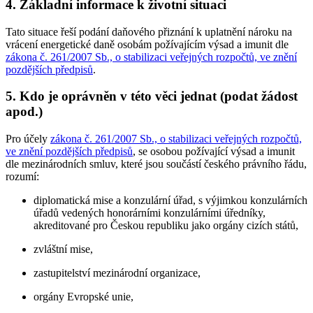
4. Základní informace k životní situaci
Tato situace řeší podání daňového přiznání k uplatnění nároku na
vrácení energetické daně osobám požívajícím výsad a imunit dle
zákona č. 261/2007 Sb., o stabilizaci veřejných rozpočtů, ve znění
pozdějších předpisů
.
5. Kdo je oprávněn v této věci jednat (podat žádost
apod.)
Pro účely
zákona č. 261/2007 Sb., o stabilizaci veřejných rozpočtů,
ve znění pozdějších předpisů
, se osobou požívající výsad a imunit
dle mezinárodních smluv, které jsou součástí českého právního řádu,
rozumí:
diplomatická mise a konzulární úřad, s výjimkou konzulárních
úřadů vedených honorárními konzulárními úředníky,
akreditované pro Českou republiku jako orgány cizích států,
zvláštní mise,
zastupitelství mezinárodní organizace,
orgány Evropské unie,