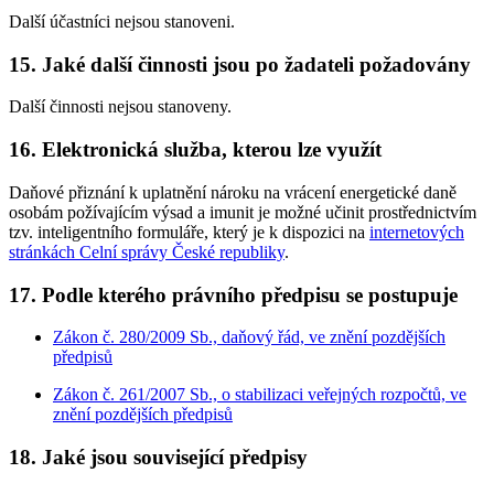
Další účastníci nejsou stanoveni.
15. Jaké další činnosti jsou po žadateli požadovány
Další činnosti nejsou stanoveny.
16. Elektronická služba, kterou lze využít
Daňové přiznání k uplatnění nároku na vrácení energetické daně
osobám požívajícím výsad a imunit
je možné učinit prostřednictvím
tzv. inteligentního formuláře, který je k dispozici na
internetových
stránkách Celní správy České republiky
.
17. Podle kterého právního předpisu se postupuje
Zákon č. 280/2009 Sb., daňový řád, ve znění pozdějších
předpisů
Zákon č. 261/2007 Sb., o stabilizaci veřejných rozpočtů, ve
znění pozdějších předpisů
18. Jaké jsou související předpisy