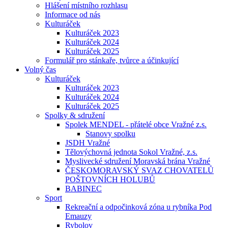
Hlášení místního rozhlasu
Informace od nás
Kulturáček
Kulturáček 2023
Kulturáček 2024
Kulturáček 2025
Formulář pro stánkaře, tvůrce a účinkující
Volný čas
Kulturáček
Kulturáček 2023
Kulturáček 2024
Kulturáček 2025
Spolky & sdružení
Spolek MENDEL - přátelé obce Vražné z.s.
Stanovy spolku
JSDH Vražné
Tělovýchovná jednota Sokol Vražné, z.s.
Myslivecké sdružení Moravská brána Vražné
ČESKOMORAVSKÝ SVAZ CHOVATELŮ
POŠTOVNÍCH HOLUBŮ
BABINEC
Sport
Rekreační a odpočinková zóna u rybníka Pod
Emauzy
Rybolov