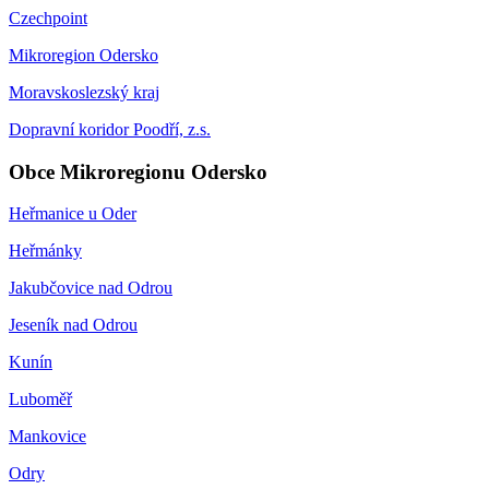
Czechpoint
Mikroregion Odersko
Moravskoslezský kraj
Dopravní koridor Poodří, z.s.
Obce Mikroregionu Odersko
Heřmanice u Oder
Heřmánky
Jakubčovice nad Odrou
Jeseník nad Odrou
Kunín
Luboměř
Mankovice
Odry