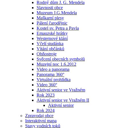
Rodný dům J. G. Mendela
Slavnosti obce
Muzeum J.G.Mendela
Maškarní plesy
Pálení čarodějnic
Kostel sv. Petra a Pavla
Emauzské hrátky
Westernové klání
Včelí studánka
Vítání občánků
Ohňostroje
Svěcení obecních symbolů
Muzejní noc 1.6.2012
Video a panorama
Panorama 360°
Virtuální prohlídka
Video 360°
Aktivní senior ve Vražném
Rok 2023
Aktivní senior ve Vražném II
Aktivní senior
Rok 2024
Zpravodaj obce
Interaktivní mapa
Stavy vodních toků