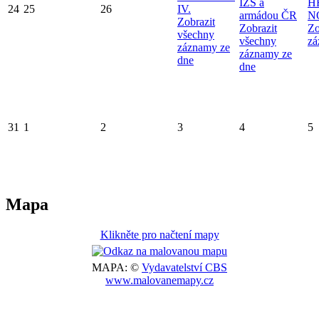
IZS a
H
24
25
26
IV.
armádou ČR
N
Zobrazit
Zobrazit
Zo
všechny
všechny
zá
záznamy ze
záznamy ze
dne
dne
31
1
2
3
4
5
Mapa
Klikněte pro načtení mapy
MAPA: ©
Vydavatelství CBS
www.malovanemapy.cz