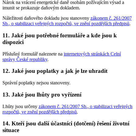
Nárok na vrácení energetické daně osobám požívajícím výsad a
imunit se prokazuje daňovým dokladem.
Náležitosti daňového dokladu jsou stanoveny
zákonem č. 261/2007
Sb., o stabilizaci veřejných rozpočtů, ve znění pozdějších předpisů
.
11. Jaké jsou potřebné formuláře a kde jsou k
dispozici
Příslušný formulář naleznete na
internetových stránkách Celní
správy České republiky
.
12. Jaké jsou poplatky a jak je lze uhradit
Správní poplatky nejsou stanoveny.
13. Jaké jsou lhůty pro vyřízení
Lhůty jsou určeny
zákonem č. 261/2007 Sb., o stabilizaci veřejných
rozpočtů, ve znění pozdějších předpisů
.
14. Kteří jsou další účastníci (dotčení) řešení životní
situace