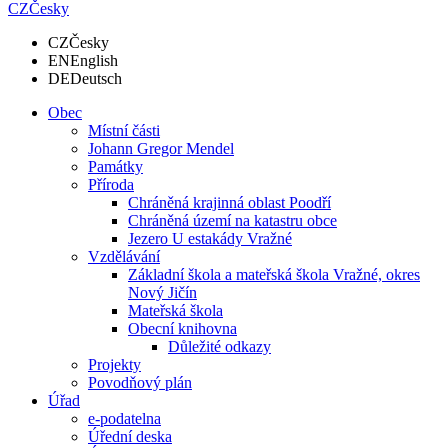
CZ
Česky
CZ
Česky
EN
English
DE
Deutsch
Obec
Místní části
Johann Gregor Mendel
Památky
Příroda
Chráněná krajinná oblast Poodří
Chráněná území na katastru obce
Jezero U estakády Vražné
Vzdělávání
Základní škola a mateřská škola Vražné, okres
Nový Jičín
Mateřská škola
Obecní knihovna
Důležité odkazy
Projekty
Povodňový plán
Úřad
e-podatelna
Úřední deska