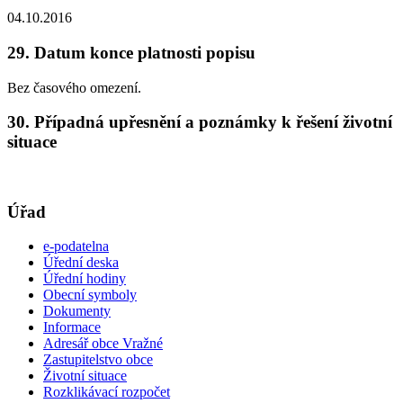
04.10.2016
29. Datum konce platnosti popisu
Bez časového omezení.
30. Případná upřesnění a poznámky k řešení životní
situace
Úřad
e-podatelna
Úřední deska
Úřední hodiny
Obecní symboly
Dokumenty
Informace
Adresář obce Vražné
Zastupitelstvo obce
Životní situace
Rozklikávací rozpočet