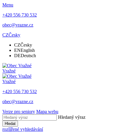
Menu
+420 556 730 532
obec@vrazne.cz
CZ
Česky
CZ
Česky
EN
English
DE
Deutsch
Vražné
Vražné
+420 556 730 532
obec@vrazne.cz
Verze pro seniory
Mapa webu
Hledaný výraz
Hledat
rozšířené vyhledávání