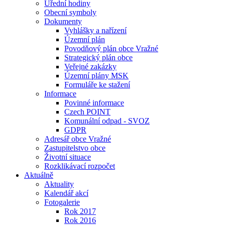
Úřední hodiny
Obecní symboly
Dokumenty
Vyhlášky a nařízení
Územní plán
Povodňový plán obce Vražné
Strategický plán obce
Veřejné zakázky
Územní plány MSK
Formuláře ke stažení
Informace
Povinné informace
Czech POINT
Komunální odpad - SVOZ
GDPR
Adresář obce Vražné
Zastupitelstvo obce
Životní situace
Rozklikávací rozpočet
Aktuálně
Aktuality
Kalendář akcí
Fotogalerie
Rok 2017
Rok 2016