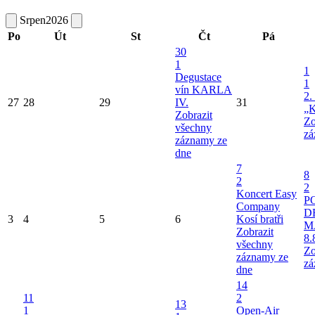
Srpen
2026
Po
Út
St
Čt
Pá
30
1
1
Degustace
1
vín KARLA
2.
27
28
29
IV.
31
„K
Zobrazit
Zo
všechny
zá
záznamy ze
dne
7
8
2
2
Koncert Easy
P
Company
D
3
4
5
6
Kosí bratři
M
Zobrazit
8.
všechny
Zo
záznamy ze
zá
dne
14
11
2
13
1
Open-Air