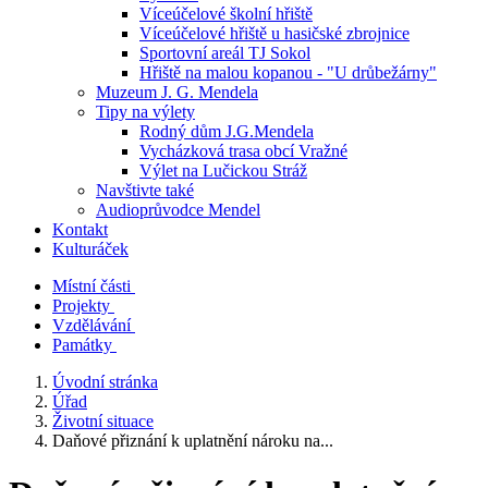
Víceúčelové školní hřiště
Víceúčelové hřiště u hasičské zbrojnice
Sportovní areál TJ Sokol
Hřiště na malou kopanou - "U drůbežárny"
Muzeum J. G. Mendela
Tipy na výlety
Rodný dům J.G.Mendela
Vycházková trasa obcí Vražné
Výlet na Lučickou Stráž
Navštivte také
Audioprůvodce Mendel
Kontakt
Kulturáček
Místní části
Projekty
Vzdělávání
Památky
Úvodní stránka
Úřad
Životní situace
Daňové přiznání k uplatnění nároku na...