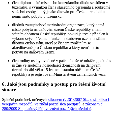
člen diplomatické mise nebo konzulárního úřadu se sídlem v
tuzemsku, s výjimkou člena služebního personálu a soukromé
služební osoby, který je akreditován pro Českou republiku a
nemá místo pobytu v tuzemsku,
úředník zastupitelství mezinárodní organizace, který nemá
místo pobytu na daňovém území České republiky a není
státním občanem České republiky, pokud je trvale přidělen k
výkonu svých úředních funkcí na daňovém území, a státní
úředník cizího státu, který je členem zvláštní mise
akreditované pro Českou republiku a který nemá místo
pobytu na daňovém území,
člen rodiny osoby uvedené v páté nebo šesté odrážce, pokud s
ní žije ve společně hospodařící domácnosti na daňovém
území, dosáhl věku 15 let, není státním občanem České
republiky a je registrován Ministerstvem zahraničních věcí.
6. Jaké jsou podmínky a postup pro řešení životní
situace
Splnění podmínek určených
zákonem č. 261/2007 Sb., o stabilizaci
veřejných rozpočtů, ve znění pozdějších předpisů
, a
zákonem č.
280/2009 Sb., daňový řád, ve znění pozdějších předpisů
.