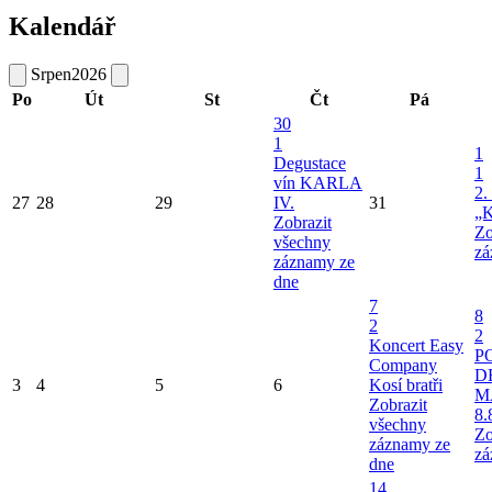
Kalendář
Srpen
2026
Po
Út
St
Čt
Pá
30
1
1
Degustace
1
vín KARLA
2.
27
28
29
IV.
31
„K
Zobrazit
Zo
všechny
zá
záznamy ze
dne
7
8
2
2
Koncert Easy
P
Company
D
3
4
5
6
Kosí bratři
M
Zobrazit
8.
všechny
Zo
záznamy ze
zá
dne
14