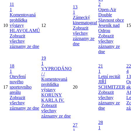
11
2
13
1
Open-Air
1
Komentovaná
Double
Zámecký
prohlídka
Slavnost obce
kinematograf
10
výstavy
12
Jeseník nad
15
Zobrazit
HLAVOLAMŮ
Odrou
všechny
Zobrazit
Zobrazit
záznamy ze
všechny
všechny
dne
záznamy ze dne
záznamy ze
dne
19
1
18
21
22
VYPRODÁNO
1
1
4
/ /
Otevření
Letní recitál
13
Komentovaná
nového
JIŘÍ
Od
prohlídka
17
sportovního
20
SCHMITZER
ak
výstavy
areálu
Zobrazit
Af
KORUNY
Zobrazit
všechny
Le
KARLA IV.
všechny
záznamy ze
Zo
Zobrazit
záznamy ze dne
dne
zá
všechny
záznamy ze dne
28
27
1
1