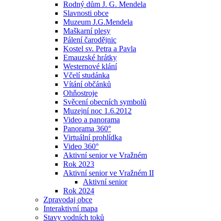
Rodný dům J. G. Mendela
Slavnosti obce
Muzeum J.G.Mendela
Maškarní plesy
Pálení čarodějnic
Kostel sv. Petra a Pavla
Emauzské hrátky
Westernové klání
Včelí studánka
Vítání občánků
Ohňostroje
Svěcení obecních symbolů
Muzejní noc 1.6.2012
Video a panorama
Panorama 360°
Virtuální prohlídka
Video 360°
Aktivní senior ve Vražném
Rok 2023
Aktivní senior ve Vražném II
Aktivní senior
Rok 2024
Zpravodaj obce
Interaktivní mapa
Stavy vodních toků