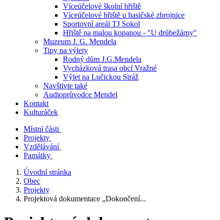
Víceúčelové školní hřiště
Víceúčelové hřiště u hasičské zbrojnice
Sportovní areál TJ Sokol
Hřiště na malou kopanou - "U drůbežárny"
Muzeum J. G. Mendela
Tipy na výlety
Rodný dům J.G.Mendela
Vycházková trasa obcí Vražné
Výlet na Lučickou Stráž
Navštivte také
Audioprůvodce Mendel
Kontakt
Kulturáček
Místní části
Projekty
Vzdělávání
Památky
Úvodní stránka
Obec
Projekty
Projektová dokumentace „Dokončení...