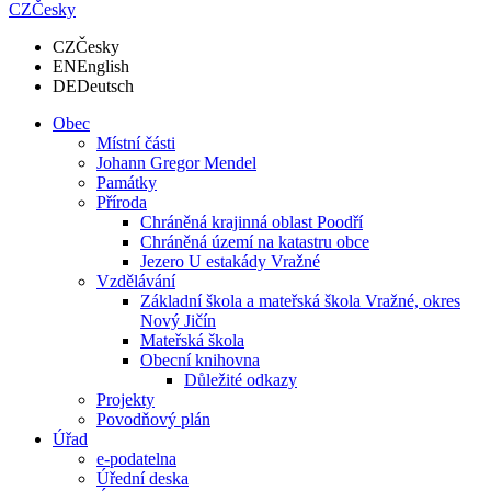
CZ
Česky
CZ
Česky
EN
English
DE
Deutsch
Obec
Místní části
Johann Gregor Mendel
Památky
Příroda
Chráněná krajinná oblast Poodří
Chráněná území na katastru obce
Jezero U estakády Vražné
Vzdělávání
Základní škola a mateřská škola Vražné, okres
Nový Jičín
Mateřská škola
Obecní knihovna
Důležité odkazy
Projekty
Povodňový plán
Úřad
e-podatelna
Úřední deska