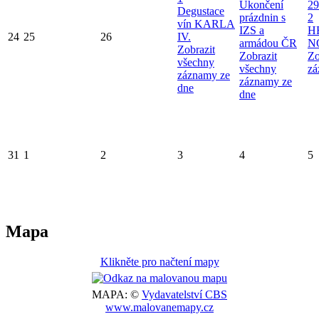
Ukončení
29
Degustace
prázdnin s
2
vín KARLA
IZS a
H
24
25
26
IV.
armádou ČR
N
Zobrazit
Zobrazit
Zo
všechny
všechny
zá
záznamy ze
záznamy ze
dne
dne
31
1
2
3
4
5
Mapa
Klikněte pro načtení mapy
MAPA: ©
Vydavatelství CBS
www.malovanemapy.cz