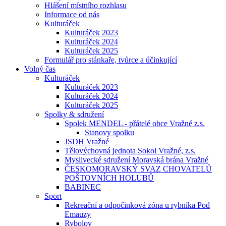
Hlášení místního rozhlasu
Informace od nás
Kulturáček
Kulturáček 2023
Kulturáček 2024
Kulturáček 2025
Formulář pro stánkaře, tvůrce a účinkující
Volný čas
Kulturáček
Kulturáček 2023
Kulturáček 2024
Kulturáček 2025
Spolky & sdružení
Spolek MENDEL - přátelé obce Vražné z.s.
Stanovy spolku
JSDH Vražné
Tělovýchovná jednota Sokol Vražné, z.s.
Myslivecké sdružení Moravská brána Vražné
ČESKOMORAVSKÝ SVAZ CHOVATELŮ
POŠTOVNÍCH HOLUBŮ
BABINEC
Sport
Rekreační a odpočinková zóna u rybníka Pod
Emauzy
Rybolov