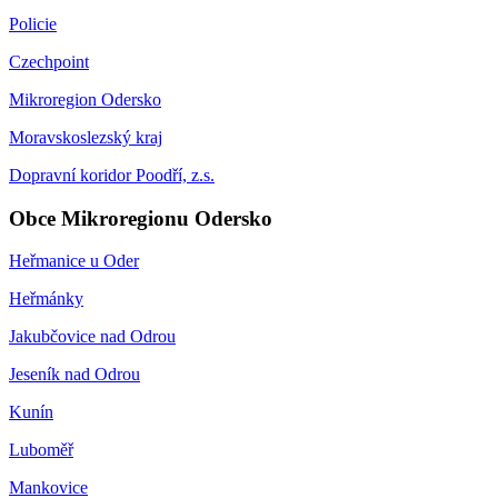
Policie
Czechpoint
Mikroregion Odersko
Moravskoslezský kraj
Dopravní koridor Poodří, z.s.
Obce Mikroregionu Odersko
Heřmanice u Oder
Heřmánky
Jakubčovice nad Odrou
Jeseník nad Odrou
Kunín
Luboměř
Mankovice