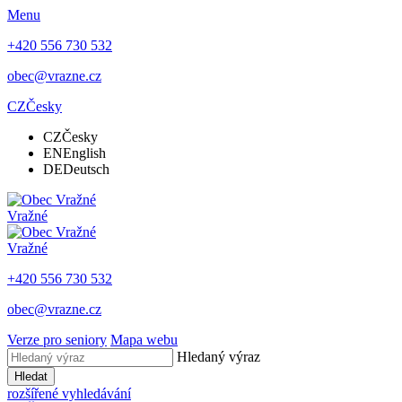
Menu
+420 556 730 532
obec@vrazne.cz
CZ
Česky
CZ
Česky
EN
English
DE
Deutsch
Vražné
Vražné
+420 556 730 532
obec@vrazne.cz
Verze pro seniory
Mapa webu
Hledaný výraz
Hledat
rozšířené vyhledávání