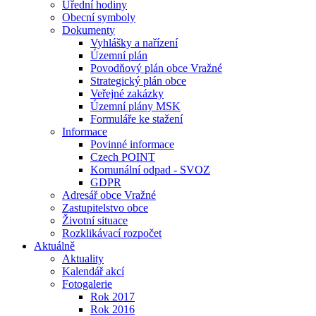
Úřední hodiny
Obecní symboly
Dokumenty
Vyhlášky a nařízení
Územní plán
Povodňový plán obce Vražné
Strategický plán obce
Veřejné zakázky
Územní plány MSK
Formuláře ke stažení
Informace
Povinné informace
Czech POINT
Komunální odpad - SVOZ
GDPR
Adresář obce Vražné
Zastupitelstvo obce
Životní situace
Rozklikávací rozpočet
Aktuálně
Aktuality
Kalendář akcí
Fotogalerie
Rok 2017
Rok 2016