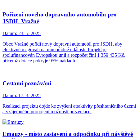
Pořízení nového dopravního automobilu pro
JSDH_Vražné
Datum:
23. 5. 2025
Obec Vražné pořídí nový dopravní automobil pro JSDH, aby
efektivně reagovali na mimořádné události. Projekt je
spolufinancován Evropskou unií a rozpočet činí 1 359 435 Kč,
přičemž dotace pokryje 95% nákladů.
Cestami poznávání
Datum:
17. 3. 2025
Realizací projektu dojde ke zvýšení atraktivity přeshraničního území
a vzájemného propojení možností prezentace.
Emauzy - místo zastavení a odpočinku při návštěvě