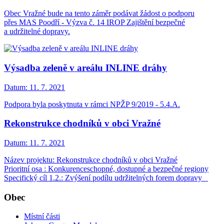
Obec Vražné bude na tento záměr podávat žádost o podporu
přes MAS Poodří - Výzva č. 14 IROP Zajištění bezpečné
a udržitelné dopravy.
Výsadba zeleně v areálu INLINE dráhy
Datum:
11. 7. 2021
Podpora byla poskytnuta v rámci NPŽP 9/2019 - 5.4.A.
Rekonstrukce chodníků v obci Vražné
Datum:
11. 7. 2021
Název projektu: Rekonstrukce chodníků v obci Vražné
Prioritní osa : Konkurenceschopné, dostupné a bezpečné regiony
Specifický cíl 1.2.: Zvýšení podílu udržitelných forem dopravy
Obec
Místní části