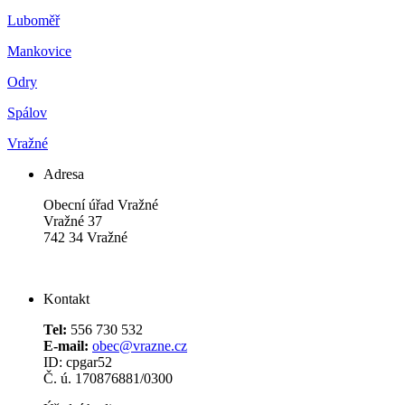
Luboměř
Mankovice
Odry
Spálov
Vražné
Adresa
Obecní úřad Vražné
Vražné 37
742 34 Vražné
Kontakt
Tel:
556 730 532
E-mail:
obec@vrazne.cz
ID: cpgar52
Č. ú. 170876881/0300