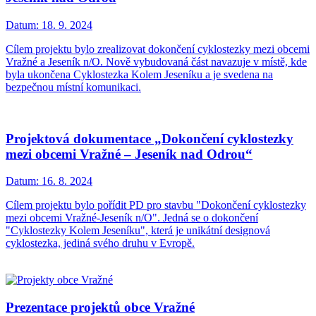
Datum:
18. 9. 2024
Cílem projektu bylo zrealizovat dokončení cyklostezky mezi obcemi
Vražné a Jeseník n/O. Nově vybudovaná část navazuje v místě, kde
byla ukončena Cyklostezka Kolem Jeseníku a je svedena na
bezpečnou místní komunikaci.
Projektová dokumentace „Dokončení cyklostezky
mezi obcemi Vražné – Jeseník nad Odrou“
Datum:
16. 8. 2024
Cílem projektu bylo pořídit PD pro stavbu "Dokončení cyklostezky
mezi obcemi Vražné-Jeseník n/O". Jedná se o dokončení
"Cyklostezky Kolem Jeseníku", která je unikátní designová
cyklostezka, jediná svého druhu v Evropě.
Prezentace projektů obce Vražné