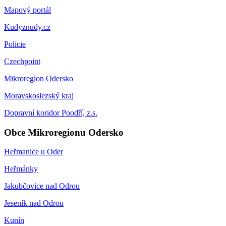
Mapový portál
Kudyznudy.cz
Policie
Czechpoint
Mikroregion Odersko
Moravskoslezský kraj
Dopravní koridor Poodří, z.s.
Obce Mikroregionu Odersko
Heřmanice u Oder
Heřmánky
Jakubčovice nad Odrou
Jeseník nad Odrou
Kunín