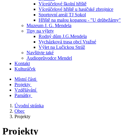
Víceúčelové školní hřiště
Víceúčelové hřiště u hasičské zbrojnice
Sportovní areál TJ Sokol
Hřiště na malou kopanou - "U drůbežárny"
Muzeum J. G. Mendela
Tipy na výlety
Rodný dům J.G.Mendela
Vycházková trasa obcí Vražné
Výlet na Lučickou Stráž
Navštivte také
Audioprůvodce Mendel
Kontakt
Kulturáček
Místní části
Projekty
Vzdělávání
Památky
Úvodní stránka
Obec
Projekty
Projekty