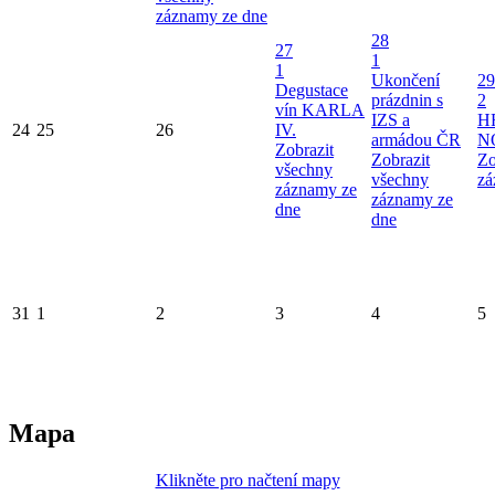
záznamy ze dne
28
27
1
1
Ukončení
29
Degustace
prázdnin s
2
vín KARLA
IZS a
H
24
25
26
IV.
armádou ČR
N
Zobrazit
Zobrazit
Zo
všechny
všechny
zá
záznamy ze
záznamy ze
dne
dne
31
1
2
3
4
5
Mapa
Klikněte pro načtení mapy