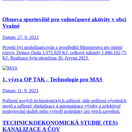
Obnova sportoviště pro volnočasové aktivity v obci
Vražné
Datum:
27. 9. 2023
Projekt byl spolufinancován z prostředků Ministerstva pro místní
rozvoj. Dotace činila 1.075.920 Kč, celkové náklady 1.886.102,75
Kč. Realizace byla ukončena 30. června 2023.
1. výzva OP TAK - Technologie pro MAS
Datum:
11. 9. 2023
Pořízení nových technologických zařízení, dále pořízení výrobních
strojů a zařízení, digitalizace a automatizace výroby a zefektivní
poskytování služeb nebo vytvoří podmínky pro jejich zavedení.
TECHNICKOEKONOMICKÁ STUDIE (TES)
KANALIZACE A ČOV