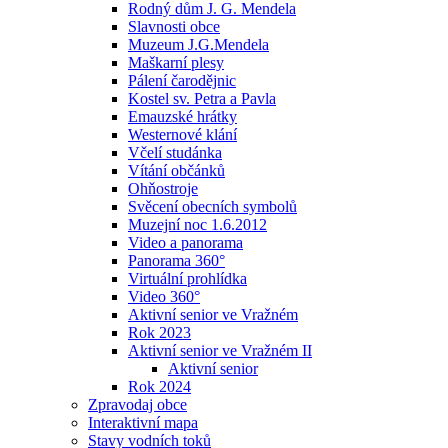
Rodný dům J. G. Mendela
Slavnosti obce
Muzeum J.G.Mendela
Maškarní plesy
Pálení čarodějnic
Kostel sv. Petra a Pavla
Emauzské hrátky
Westernové klání
Včelí studánka
Vítání občánků
Ohňostroje
Svěcení obecních symbolů
Muzejní noc 1.6.2012
Video a panorama
Panorama 360°
Virtuální prohlídka
Video 360°
Aktivní senior ve Vražném
Rok 2023
Aktivní senior ve Vražném II
Aktivní senior
Rok 2024
Zpravodaj obce
Interaktivní mapa
Stavy vodních toků