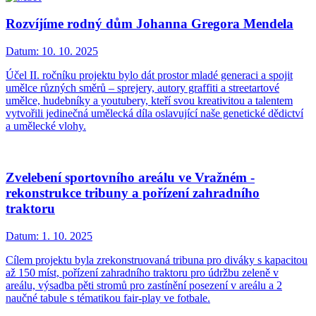
Rozvíjíme rodný dům Johanna Gregora Mendela
Datum:
10. 10. 2025
Účel II. ročníku projektu bylo dát prostor mladé generaci a spojit
umělce různých směrů – sprejery, autory graffiti a streetartové
umělce, hudebníky a youtubery, kteří svou kreativitou a talentem
vytvořili jedinečná umělecká díla oslavující naše genetické dědictví
a umělecké vlohy.
Zvelebení sportovního areálu ve Vražném -
rekonstrukce tribuny a pořízení zahradního
traktoru
Datum:
1. 10. 2025
Cílem projektu byla zrekonstruovaná tribuna pro diváky s kapacitou
až 150 míst, pořízení zahradního traktoru pro údržbu zeleně v
areálu, výsadba pěti stromů pro zastínění posezení v areálu a 2
naučné tabule s tématikou fair-play ve fotbale.