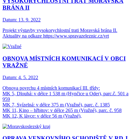
VYSOKORYCHLOSTNÍ TRAŤ MORAVSKÁ
BRÁNA II
Datum:
13. 9. 2022
Projekt výstavby vysokorychlostní trati Moravská brána II.
Aktuality na odkaze https://www.spravazeleznic.cz/vrt
OBNOVA MÍSTNÍCH KOMUNIKACÍ V OBCI
VRAŽNÉ
Datum:
4. 5. 2022
Obnova povrchu 4 místních komunikací III. třídy:
MK 5, Dlouhá: v délce 1 538 m (Hynčice u Oder), parc.č. 501 a
959
MK 7, Svízelná: v délce 375 m (Vražné), parc. č. 1385
MK 11, Kino – hřbitov: v délce 265 m (Vražné), parc. č. 958
MK 12, K lávce: v délce 56 m (Vražné),
OPRAVA VENKOVNÍHO SCHODIŠTĚ V RD J.