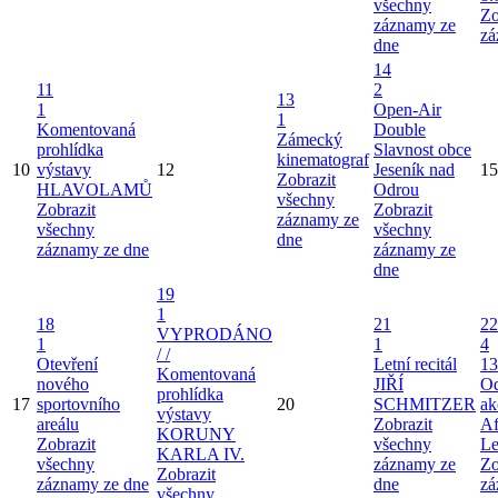
všechny
Zo
záznamy ze
zá
dne
14
11
2
13
1
Open-Air
1
Komentovaná
Double
Zámecký
prohlídka
Slavnost obce
kinematograf
10
výstavy
12
Jeseník nad
15
Zobrazit
HLAVOLAMŮ
Odrou
všechny
Zobrazit
Zobrazit
záznamy ze
všechny
všechny
dne
záznamy ze dne
záznamy ze
dne
19
1
18
21
22
VYPRODÁNO
1
1
4
/ /
Otevření
Letní recitál
13
Komentovaná
nového
JIŘÍ
Od
prohlídka
17
sportovního
20
SCHMITZER
ak
výstavy
areálu
Zobrazit
Af
KORUNY
Zobrazit
všechny
Le
KARLA IV.
všechny
záznamy ze
Zo
Zobrazit
záznamy ze dne
dne
zá
všechny