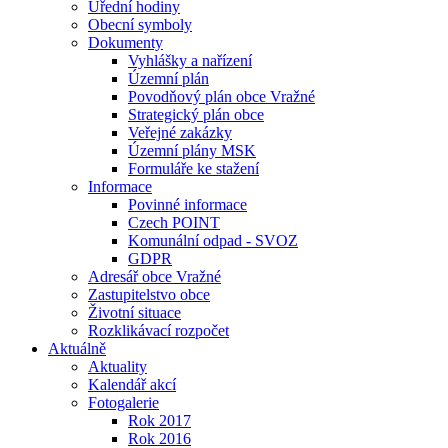
Úřední hodiny
Obecní symboly
Dokumenty
Vyhlášky a nařízení
Územní plán
Povodňový plán obce Vražné
Strategický plán obce
Veřejné zakázky
Územní plány MSK
Formuláře ke stažení
Informace
Povinné informace
Czech POINT
Komunální odpad - SVOZ
GDPR
Adresář obce Vražné
Zastupitelstvo obce
Životní situace
Rozklikávací rozpočet
Aktuálně
Aktuality
Kalendář akcí
Fotogalerie
Rok 2017
Rok 2016