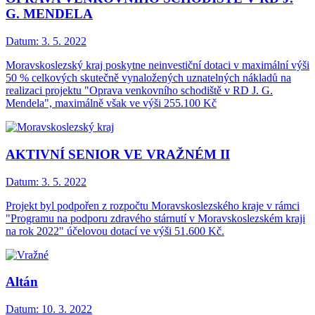
G. MENDELA
Datum:
3. 5. 2022
Moravskoslezský kraj poskytne neinvestiční dotaci v maximální výši
50 % celkových skutečně vynaložených uznatelných nákladů na
realizaci projektu "Oprava venkovního schodiště v RD J. G.
Mendela", maximálně však ve výši 255.100 Kč
AKTIVNÍ SENIOR VE VRAŽNÉM II
Datum:
3. 5. 2022
Projekt byl podpořen z rozpočtu Moravskoslezského kraje v rámci
"Programu na podporu zdravého stárnutí v Moravskoslezském kraji
na rok 2022" účelovou dotací ve výši 51.600 Kč.
Altán
Datum:
10. 3. 2022