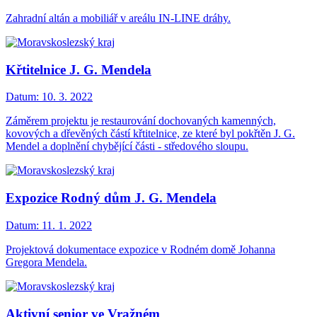
Zahradní altán a mobiliář v areálu IN-LINE dráhy.
Křtitelnice J. G. Mendela
Datum:
10. 3. 2022
Záměrem projektu je restaurování dochovaných kamenných,
kovových a dřevěných částí křtitelnice, ze které byl pokřtěn J. G.
Mendel a doplnění chybějící části - středového sloupu.
Expozice Rodný dům J. G. Mendela
Datum:
11. 1. 2022
Projektová dokumentace expozice v Rodném domě Johanna
Gregora Mendela.
Aktivní senior ve Vražném