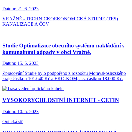
Datum:
21. 6. 2023
VRAŽNÉ - TECHNICKOEKONOMICKÁ STUDIE (TES)
KANALIZACE A ČOV
Studie Optimalizace obecního systému nakládání s
komunálními odpady v obci Vražné.
Datum:
15. 5. 2023
Zpracování Studie bylo podpořeno z rozpočtu Moravskoslezského
kraje částkou 101.640 Kč a EKO-KOM, a.s. částkou 18.000 Kč.
VYSOKORYCHLOSTNÍ INTERNET - CETIN
Datum:
10. 5. 2023
Optická síť