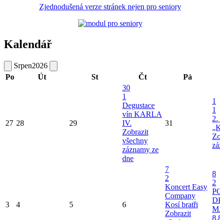
Zjednodušená verze stránek nejen pro seniory
Kalendář
Srpen
2026
Po
Út
St
Čt
Pá
30
1
1
Degustace
1
vín KARLA
2.
27
28
29
IV.
31
„K
Zobrazit
Zo
všechny
zá
záznamy ze
dne
7
8
2
2
Koncert Easy
P
Company
D
3
4
5
6
Kosí bratři
M
Zobrazit
8.