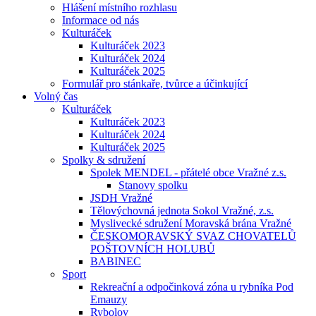
Hlášení místního rozhlasu
Informace od nás
Kulturáček
Kulturáček 2023
Kulturáček 2024
Kulturáček 2025
Formulář pro stánkaře, tvůrce a účinkující
Volný čas
Kulturáček
Kulturáček 2023
Kulturáček 2024
Kulturáček 2025
Spolky & sdružení
Spolek MENDEL - přátelé obce Vražné z.s.
Stanovy spolku
JSDH Vražné
Tělovýchovná jednota Sokol Vražné, z.s.
Myslivecké sdružení Moravská brána Vražné
ČESKOMORAVSKÝ SVAZ CHOVATELŮ
POŠTOVNÍCH HOLUBŮ
BABINEC
Sport
Rekreační a odpočinková zóna u rybníka Pod
Emauzy
Rybolov