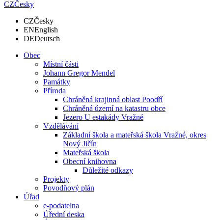
CZ
Česky
CZ
Česky
EN
English
DE
Deutsch
Obec
Místní části
Johann Gregor Mendel
Památky
Příroda
Chráněná krajinná oblast Poodří
Chráněná území na katastru obce
Jezero U estakády Vražné
Vzdělávání
Základní škola a mateřská škola Vražné, okres
Nový Jičín
Mateřská škola
Obecní knihovna
Důležité odkazy
Projekty
Povodňový plán
Úřad
e-podatelna
Úřední deska