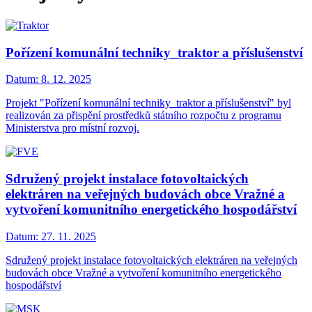
Pořízení komunální techniky_traktor a příslušenství
Datum:
8. 12. 2025
Projekt "Pořízení komunální techniky_traktor a příslušenství" byl
realizován za přispění prostředků státního rozpočtu z programu
Ministerstva pro místní rozvoj.
Sdružený projekt instalace fotovoltaických
elektráren na veřejných budovách obce Vražné a
vytvoření komunitního energetického hospodářství
Datum:
27. 11. 2025
Sdružený projekt instalace fotovoltaických elektráren na veřejných
budovách obce Vražné a vytvoření komunitního energetického
hospodářství