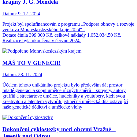
krajiny J. G. Mendela
Datum:
9. 12. 2024
Projekt byl spolufinancován z programu „Podpora obnovy a rozvoje
venkova Moravskoslezského kraje 2024“ .
Dotace činila 399.000 Kč, celkové náklady 1.052.034,50 Kč.
Realizace byla ukončena v červnu 2024.
MÁŠ TO V GENECH!
Datum:
28. 11. 2024
Účelem tohoto unikátního projektu bylo především dát prostor
mladé generaci a spojit umělce různých směrů – sprejery, autory
graffiti a streetartové umělce, hudebníky a youtubery, kteří svou
kreativitou a talentem vytvořili jedinečná umělecká díla oslavující
naše genetické dědictví a umělecké vlohy
Dokončení cyklostezky mezi obcemi Vražné –
Jeseník nad Odrou