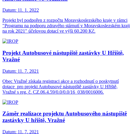
Datum:
11. 1. 2022
Projekt byl podpořen z rozpočtu Moravskoslezského kraje v rámci
"Programu na podporu zdravého stárnutí v Moravskoslezském kraji
na rok 2021" účelovou dotací ve výši 60.200 Kč.
Projekt Autobusové nástupiště zastávky U Hřiště,
Vražné
Datum:
11. 7. 2021
Obec Vražné získala registraci akce a rozhodnutí o poskytnutí
dotace pro projekt Autobusové nástupiště zastávky U Hřiště,
Vražné s reg. č. CZ.06.4.59/0.0/0.0/16_038/0016006.
Záměr realizace projektu Autobusového nástupiště
zastávky U hřiště, Vražné
Datum:
11. 7. 2021