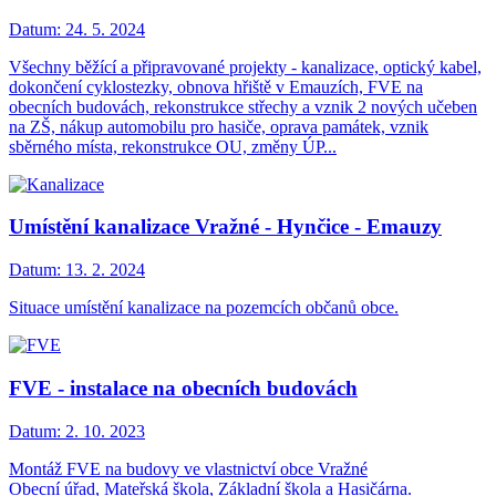
Datum:
24. 5. 2024
Všechny běžící a připravované projekty - kanalizace, optický kabel,
dokončení cyklostezky, obnova hřiště v Emauzích, FVE na
obecních budovách, rekonstrukce střechy a vznik 2 nových učeben
na ZŠ, nákup automobilu pro hasiče, oprava památek, vznik
sběrného místa, rekonstrukce OU, změny ÚP...
Umístění kanalizace Vražné - Hynčice - Emauzy
Datum:
13. 2. 2024
Situace umístění kanalizace na pozemcích občanů obce.
FVE - instalace na obecních budovách
Datum:
2. 10. 2023
Montáž FVE na budovy ve vlastnictví obce Vražné
Obecní úřad, Mateřská škola, Základní škola a Hasičárna.