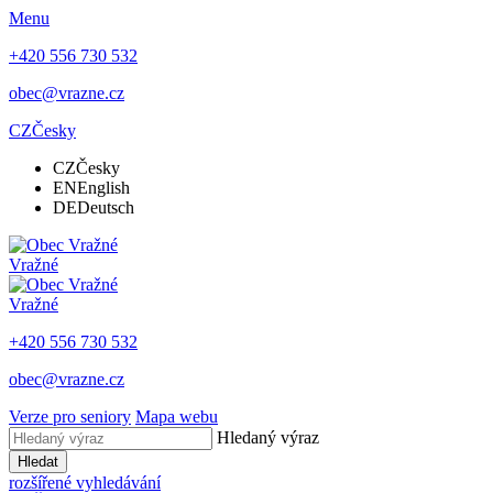
Menu
+420 556 730 532
obec@vrazne.cz
CZ
Česky
CZ
Česky
EN
English
DE
Deutsch
Vražné
Vražné
+420 556 730 532
obec@vrazne.cz
Verze pro seniory
Mapa webu
Hledaný výraz
Hledat
rozšířené vyhledávání