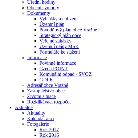
Úřední hodiny
Obecní symboly
Dokumenty
Vyhlášky a nařízení
Územní plán
Povodňový plán obce Vražné
Strategický plán obce
Veřejné zakázky
Územní plány MSK
Formuláře ke stažení
Informace
Povinné informace
Czech POINT
Komunální odpad - SVOZ
GDPR
Adresář obce Vražné
Zastupitelstvo obce
Životní situace
Rozklikávací rozpočet
Aktuálně
Aktuality
Kalendář akcí
Fotogalerie
Rok 2017
Rok 2016