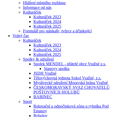
Hlášení místního rozhlasu
Informace od nás
Kulturáček
Kulturáček 2023
Kulturáček 2024
Kulturáček 2025
Formulář pro stánkaře, tvůrce a účinkující
Volný čas
Kulturáček
Kulturáček 2023
Kulturáček 2024
Kulturáček 2025
Spolky & sdružení
Spolek MENDEL - přátelé obce Vražné z.s.
Stanovy spolku
JSDH Vražné
Tělovýchovná jednota Sokol Vražné, z.s.
Myslivecké sdružení Moravská brána Vražné
ČESKOMORAVSKÝ SVAZ CHOVATELŮ
POŠTOVNÍCH HOLUBŮ
BABINEC
Sport
Rekreační a odpočinková zóna u rybníka Pod
Emauzy
Rybolov