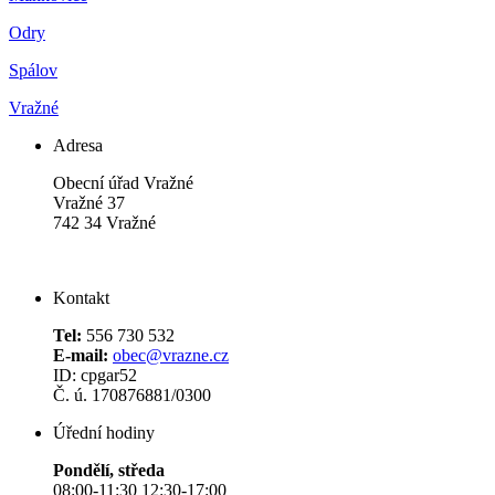
Odry
Spálov
Vražné
Adresa
Obecní úřad Vražné
Vražné 37
742 34 Vražné
Kontakt
Tel:
556 730 532
E-mail:
obec@vrazne.cz
ID: cpgar52
Č. ú. 170876881/0300
Úřední hodiny
Pondělí, středa
08:00-11:30 12:30-17:00