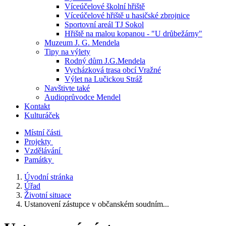
Víceúčelové školní hřiště
Víceúčelové hřiště u hasičské zbrojnice
Sportovní areál TJ Sokol
Hřiště na malou kopanou - "U drůbežárny"
Muzeum J. G. Mendela
Tipy na výlety
Rodný dům J.G.Mendela
Vycházková trasa obcí Vražné
Výlet na Lučickou Stráž
Navštivte také
Audioprůvodce Mendel
Kontakt
Kulturáček
Místní části
Projekty
Vzdělávání
Památky
Úvodní stránka
Úřad
Životní situace
Ustanovení zástupce v občanském soudním...