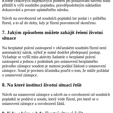
Kromě celkových majetkových poměrů při posuzování návrhu soud
přihlíží k výši soudního poplatku, pravděpodobným nákladům
dokazování a povaze uplatněného nároku.
Návrh na osvobození od soudních poplatků lze podat i v průběhu
řízení, a to až do doby, kdy je řízení pravomocně skončeno.
7. Jakým způsobem můžete zahájit řešení životní
situace
Na bezplatné právní zastoupení v občanském soudním řízení není
automatický nárok, nýbrž je nutné dodržet předepsaný postup.
Vyžaduje se vyšší míra aktivity žadatele o bezplatné právní
zastoupení a jednou z podmínek pro ustanovení bezplatného
právního zástupce soudem je nutnost podání žádosti o ustanovení
zástupce. Soud je povinen účastníka poučit o tom, že může požádat
o ustanovení zástupce.
8. Na které instituci životní situaci řešit
Návrh na ustanovení zástupce a návrh na o osvobození od soudních
poplatků se podává u soudu, který vede řízení, pro které se o
ustanovení zástupce a osvobození žádá.