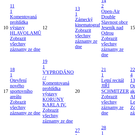
14
11
2
13
1
Open-Air
1
Komentovaná
Double
Zámecký
prohlídka
Slavnost obce
kinematograf
10
výstavy
12
Jeseník nad
15
Zobrazit
HLAVOLAMŮ
Odrou
všechny
Zobrazit
Zobrazit
záznamy ze
všechny
všechny
dne
záznamy ze dne
záznamy ze
dne
19
1
18
21
22
VYPRODÁNO
1
1
4
/ /
Otevření
Letní recitál
13
Komentovaná
nového
JIŘÍ
Od
prohlídka
17
sportovního
20
SCHMITZER
ak
výstavy
areálu
Zobrazit
Af
KORUNY
Zobrazit
všechny
Le
KARLA IV.
všechny
záznamy ze
Zo
Zobrazit
záznamy ze dne
dne
zá
všechny
záznamy ze dne
28
27
1