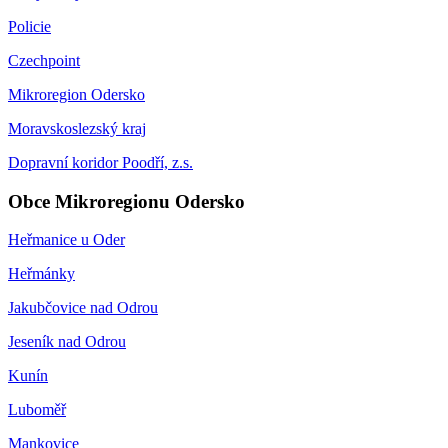
Policie
Czechpoint
Mikroregion Odersko
Moravskoslezský kraj
Dopravní koridor Poodří, z.s.
Obce Mikroregionu Odersko
Heřmanice u Oder
Heřmánky
Jakubčovice nad Odrou
Jeseník nad Odrou
Kunín
Luboměř
Mankovice