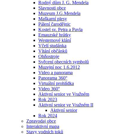
Rodný dům J. G. Mendela
Slavnosti obce
Muzeum J.G.Mendela
Maškarní plesy
Pálení čarodějnic
Kostel sv. Petra a Pavla
Emauzské hrátky
Westernové klání
Včelí studánka
Vítání občánků
Ohňostroje
Svěcení obecních symbolů
Muzejní noc 1.6.2012
Video a panorama
Panorama 360°
Virtuální prohlídka
Video 360°
Aktivní senior ve Vražném
Rok 2023
Aktivní senior ve Vražném II
Aktivní senior
Rok 2024
Zpravodaj obce
Interaktivní mapa
Stavy vodních toků