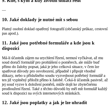
9. Kde, s kým a kdy životní situaci řešit
—
10. Jaké doklady je nutné mít s sebou
Platný osobní doklad opatřený fotografií (občanský průkaz, cestovní
pas apod.).
11. Jaké jsou potřebné formuláře a kde jsou k
dispozici
Má-li účastník zájem na urychlení řízení, nemusí vyčkávat, až mu
soud doručí formulář pro prohlášení o poměrech, ale může buď
přímo do žaloby popsat, jaká je jeho celková situace, v čem lze
spatřovat důvody pro osvobození, případně i připojit vhodné
důkazy, nebo u příslušného soudu vyzvednout potřebný formulář a
ten již vyplněný přiložit přímo k žalobě. Čeká-li účastník pasivně, až
jej soud vyzve k doložení poměrů, může dojít ke zbytečnému
prodloužení řízení. Také z těchto důvodů by měl mít formulář každý
soud k dispozici na svých internetových stránkách.
12. Jaké jsou poplatky a jak je lze uhradit