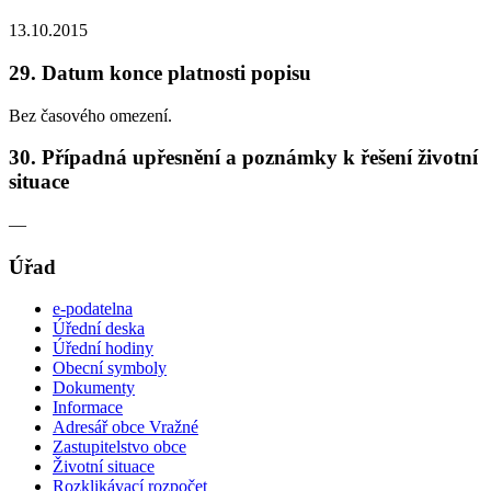
13.10.2015
29. Datum konce platnosti popisu
Bez časového omezení.
30. Případná upřesnění a poznámky k řešení životní
situace
—
Úřad
e-podatelna
Úřední deska
Úřední hodiny
Obecní symboly
Dokumenty
Informace
Adresář obce Vražné
Zastupitelstvo obce
Životní situace
Rozklikávací rozpočet