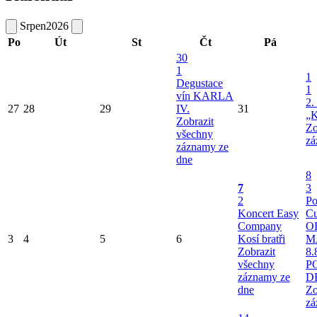
Srpen
2026
Po
Út
St
Čt
Pá
30
1
1
Degustace
1
vín KARLA
2.
27
28
29
IV.
31
„K
Zobrazit
Zo
všechny
zá
záznamy ze
dne
8
7
3
2
Po
Koncert Easy
Cu
Company
O
3
4
5
6
Kosí bratři
M
Zobrazit
8.
všechny
P
záznamy ze
D
dne
Zo
zá