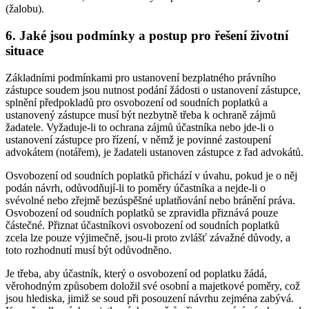
(žalobu).
6. Jaké jsou podmínky a postup pro řešení životní
situace
Základními podmínkami pro ustanovení bezplatného právního
zástupce soudem jsou nutnost podání žádosti o ustanovení zástupce,
splnění předpokladů pro osvobození od soudních poplatků a
ustanovený zástupce musí být nezbytně třeba k ochraně zájmů
žadatele. Vyžaduje-li to ochrana zájmů účastníka nebo jde-li o
ustanovení zástupce pro řízení, v němž je povinné zastoupení
advokátem (notářem), je žadateli ustanoven zástupce z řad advokátů.
Osvobození od soudních poplatků přichází v úvahu, pokud je o něj
podán návrh, odůvodňují-li to poměry účastníka a nejde-li o
svévolné nebo zřejmě bezúspěšné uplatňování nebo bránění práva.
Osvobození od soudních poplatků se zpravidla přiznává pouze
částečné. Přiznat účastníkovi osvobození od soudních poplatků
zcela lze pouze výjimečně, jsou-li proto zvlášť závažné důvody, a
toto rozhodnutí musí být odůvodněno.
Je třeba, aby účastník, který o osvobození od poplatku žádá,
věrohodným způsobem doložil své osobní a majetkové poměry, což
jsou hlediska, jimiž se soud při posouzení návrhu zejména zabývá.