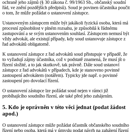
ochraně jeho zájmů (§ 30 zákona č. 99/1963 Sb., občanský soudní
řád, ve znění pozdějších předpisů). Soud je povinen účastníka poučit
o tom, že může požádat o ustanovení zástupce.
Ustanoveným zástupcem může být jakákoli fyzická osoba, která má
procesní způsobilost v plném rozsahu, je způsobilá k řádnému
zastupování a se svým ustanovením souhlasí. Zástupcem nemusí být
vždy advokát, ale existují případy, kdy soud ustanovuje zástupce z
řad advokátů obligatorně.
K ustanovení zástupce z řad advokátů soud přistupuje v případě, že
to vyžadují zájmy účastníka, což v podstatě znamená, že musí jít o
řízení složité, a to jak skutkově, tak právně. Dále soud ustanoví
zástupce z řad advokátů v případech, kde je stanoveno povinné
zastoupení advokátem (notářem). Typicky jde např. o povinné
zastoupení pro dovolací řízení.
O ustanovení zástupce lze požádat soud nejen v rámci již
probíhajícího soudního řízení, ale také před jeho zahájením.
5. Kdo je oprávněn v této věci jednat (podat žádost
apod.)
O ustanovení zástupce může požádat účastník občanského soudního
řízení nebo osoba, která má v úmyslu podat návrh na zahájení řízení