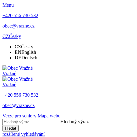
Menu
+420 556 730 532
obec@vrazne.cz
CZ
Česky
CZ
Česky
EN
English
DE
Deutsch
Vražné
Vražné
+420 556 730 532
obec@vrazne.cz
Verze pro seniory
Mapa webu
Hledaný výraz
Hledat
rozšířené vyhledávání