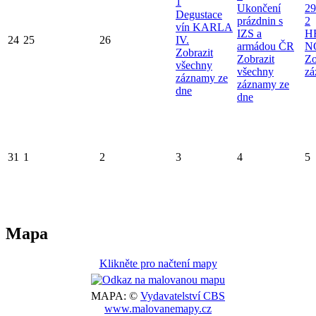
1
Ukončení
29
Degustace
prázdnin s
2
vín KARLA
IZS a
H
24
25
26
IV.
armádou ČR
N
Zobrazit
Zobrazit
Zo
všechny
všechny
zá
záznamy ze
záznamy ze
dne
dne
31
1
2
3
4
5
Mapa
Klikněte pro načtení mapy
MAPA: ©
Vydavatelství CBS
www.malovanemapy.cz