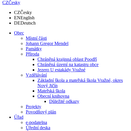
CZ
Česky
CZ
Česky
EN
English
DE
Deutsch
Obec
Místní části
Johann Gregor Mendel
Památky
Příroda
Chráněná krajinná oblast Poodří
Chráněná území na katastru obce
Jezero U estakády Vražné
Vzdělávání
Základní škola a mateřská škola Vražné, okres
Nový Jičín
Mateřská škola
Obecní knihovna
Důležité odkazy
Projekty
Povodňový plán
Úřad
e-podatelna
Úřední deska