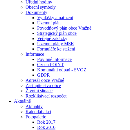
Úřední hodiny
Obecní symboly
Dokumenty
Vyhlášky a nařízení
Územní plán
Povodňový plán obce Vražné
Strategický plán obce
Veřejné zakázky
Územní plány MSK
Formuláře ke stažení
Informace
Povinné informace
Czech POINT
Komunální odpad - SVOZ
GDPR
Adresář obce Vražné
Zastupitelstvo obce
Životní situace
Rozklikávací rozpočet
Aktuálně
Aktuality
Kalendář akcí
Fotogalerie
Rok 2017
Rok 2016