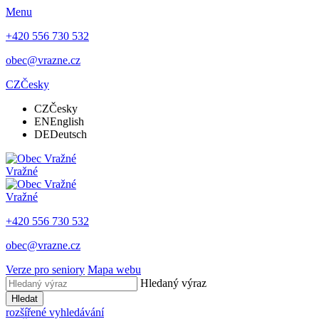
Menu
+420 556 730 532
obec@vrazne.cz
CZ
Česky
CZ
Česky
EN
English
DE
Deutsch
Vražné
Vražné
+420 556 730 532
obec@vrazne.cz
Verze pro seniory
Mapa webu
Hledaný výraz
Hledat
rozšířené vyhledávání