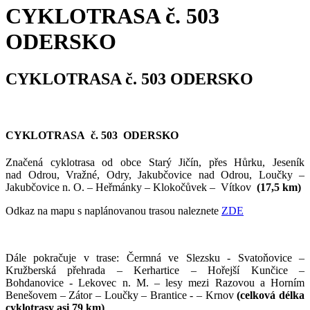
CYKLOTRASA č. 503
ODERSKO
CYKLOTRASA č. 503 ODERSKO
CYKLOTRASA č. 503 ODERSKO
Značená cyklotrasa od obce Starý Jičín, přes Hůrku, Jeseník
nad Odrou, Vražné, Odry, Jakubčovice nad Odrou, Loučky –
Jakubčovice n. O. – Heřmánky – Klokočůvek – Vítkov
(17,5 km)
Odkaz na mapu s naplánovanou trasou naleznete
ZDE
Dále pokračuje v trase: Čermná ve Slezsku - Svatoňovice –
Kružberská přehrada – Kerhartice – Hořejší Kunčice –
Bohdanovice - Lekovec n. M. – lesy mezi Razovou a Horním
Benešovem – Zátor – Loučky – Brantice - – Krnov
(celková délka
cyklotrasy asi 79 km)