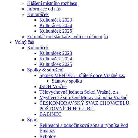
Hlášení místního rozhlasu
Informace od nás
Kulturáček
Kulturáček 2023
Kulturáček 2024
Kulturáček 2025
Formulář pro stánkaře, tvůrce a účinkující
Volný čas
Kulturáček
Kulturáček 2023
Kulturáček 2024
Kulturáček 2025
Spolky & sdružení
Spolek MENDEL - přátelé obce Vražné z.s.
Stanovy spolku
JSDH Vražné
Tělovýchovná jednota Sokol Vražné, z.s.
Myslivecké sdružení Moravská brána Vražné
ČESKOMORAVSKÝ SVAZ CHOVATELŮ
POŠTOVNÍCH HOLUBŮ
BABINEC
Sport
Rekreační a odpočinková zóna u rybníka Pod
Emauzy
Rybolov