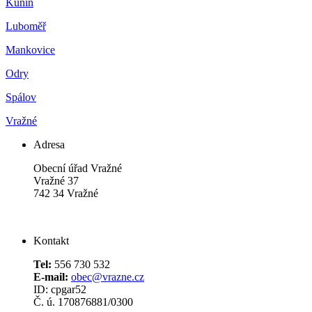
Kunín
Luboměř
Mankovice
Odry
Spálov
Vražné
Adresa
Obecní úřad Vražné
Vražné 37
742 34 Vražné
Kontakt
Tel:
556 730 532
E-mail:
obec@vrazne.cz
ID: cpgar52
Č. ú. 170876881/0300