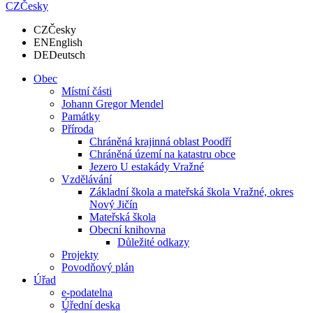
CZ
Česky
CZ
Česky
EN
English
DE
Deutsch
Obec
Místní části
Johann Gregor Mendel
Památky
Příroda
Chráněná krajinná oblast Poodří
Chráněná území na katastru obce
Jezero U estakády Vražné
Vzdělávání
Základní škola a mateřská škola Vražné, okres
Nový Jičín
Mateřská škola
Obecní knihovna
Důležité odkazy
Projekty
Povodňový plán
Úřad
e-podatelna
Úřední deska