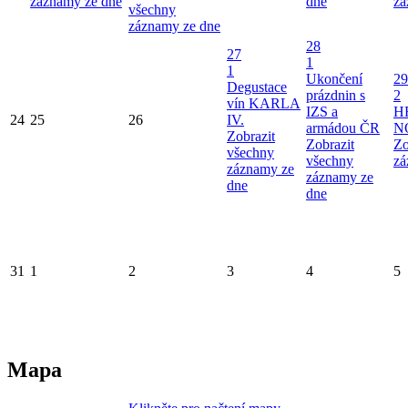
záznamy ze dne
dne
zá
všechny
záznamy ze dne
28
27
1
1
Ukončení
29
Degustace
prázdnin s
2
vín KARLA
IZS a
H
24
25
26
IV.
armádou ČR
N
Zobrazit
Zobrazit
Zo
všechny
všechny
zá
záznamy ze
záznamy ze
dne
dne
31
1
2
3
4
5
Mapa