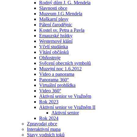
Rodný dům J. G. Mendela
Slavnosti obce
Muzeum J.G.Mendela
Maškarní plesy
Pálení čarodějnic
Kostel sv. Petra a Pavla
Emauzské hrátky
Westernové klání
Včelí studánka
Vítání občánků
Ohňostroje
Svěcení obecních symbolů
Muzejní noc 1.6.2012
Video a panorama
Panorama 360°
Virtuální prohlídka
Video 360°
Aktivní senior ve Vražném
Rok 2023
Aktivní senior ve Vražném II
Aktivní senior
Rok 2024
Zpravodaj obce
Interaktivní mapa
Stavy vodních toků