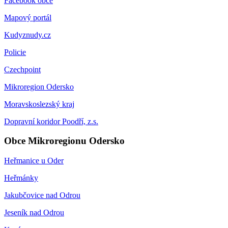
Facebook obce
Mapový portál
Kudyznudy.cz
Policie
Czechpoint
Mikroregion Odersko
Moravskoslezský kraj
Dopravní koridor Poodří, z.s.
Obce Mikroregionu Odersko
Heřmanice u Oder
Heřmánky
Jakubčovice nad Odrou
Jeseník nad Odrou