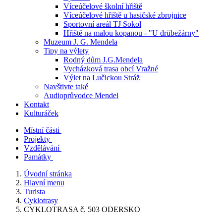
Víceúčelové školní hřiště
Víceúčelové hřiště u hasičské zbrojnice
Sportovní areál TJ Sokol
Hřiště na malou kopanou - "U drůbežárny"
Muzeum J. G. Mendela
Tipy na výlety
Rodný dům J.G.Mendela
Vycházková trasa obcí Vražné
Výlet na Lučickou Stráž
Navštivte také
Audioprůvodce Mendel
Kontakt
Kulturáček
Místní části
Projekty
Vzdělávání
Památky
Úvodní stránka
Hlavní menu
Turista
Cyklotrasy
CYKLOTRASA č. 503 ODERSKO