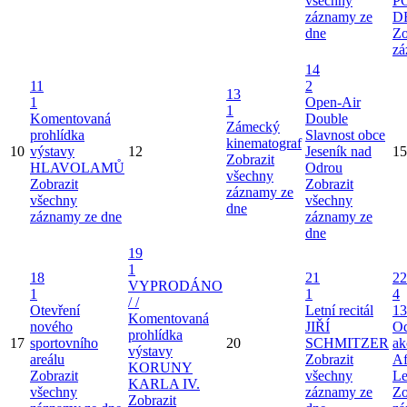
všechny
P
záznamy ze
D
dne
Zo
zá
14
11
2
13
1
Open-Air
1
Komentovaná
Double
Zámecký
prohlídka
Slavnost obce
kinematograf
10
výstavy
12
Jeseník nad
15
Zobrazit
HLAVOLAMŮ
Odrou
všechny
Zobrazit
Zobrazit
záznamy ze
všechny
všechny
dne
záznamy ze dne
záznamy ze
dne
19
1
18
21
22
VYPRODÁNO
1
1
4
/ /
Otevření
Letní recitál
13
Komentovaná
nového
JIŘÍ
Od
prohlídka
17
sportovního
20
SCHMITZER
ak
výstavy
areálu
Zobrazit
Af
KORUNY
Zobrazit
všechny
Le
KARLA IV.
všechny
záznamy ze
Zo
Zobrazit