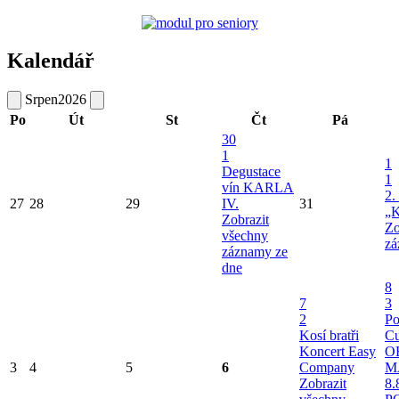
Kalendář
Srpen
2026
Po
Út
St
Čt
Pá
30
1
1
Degustace
1
vín KARLA
2.
27
28
29
IV.
31
„K
Zobrazit
Zo
všechny
zá
záznamy ze
dne
8
7
3
2
Po
Kosí bratři
Cu
Koncert Easy
O
3
4
5
6
Company
M
Zobrazit
8.