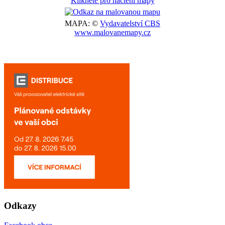
Klikněte pro načtení mapy
MAPA: ©
Vydavatelství CBS
www.malovanemapy.cz
Odkazy