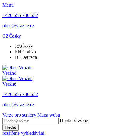
Menu
+420 556 730 532
obec@vrazne.cz
CZ
Česky
CZ
Česky
EN
English
DE
Deutsch
Vražné
Vražné
+420 556 730 532
obec@vrazne.cz
Verze pro seniory
Mapa webu
Hledaný výraz
Hledat
rozšířené vyhledávání