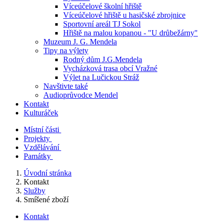
Víceúčelové školní hřiště
Víceúčelové hřiště u hasičské zbrojnice
Sportovní areál TJ Sokol
Hřiště na malou kopanou - "U drůbežárny"
Muzeum J. G. Mendela
Tipy na výlety
Rodný dům J.G.Mendela
Vycházková trasa obcí Vražné
Výlet na Lučickou Stráž
Navštivte také
Audioprůvodce Mendel
Kontakt
Kulturáček
Místní části
Projekty
Vzdělávání
Památky
Úvodní stránka
Kontakt
Služby
Smíšené zboží
Kontakt