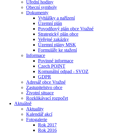
Úřední hodiny
Obecní symboly
Dokumenty
Vyhlášky a nařízení
Územní plán
Povodňový plán obce Vražné
Strategický plán obce
Veřejné zakázky
Územní plány MSK
Formuláře ke stažení
Informace
Povinné informace
Czech POINT
Komunální odpad - SVOZ
GDPR
Adresář obce Vražné
Zastupitelstvo obce
Životní situace
Rozklikávací rozpočet
Aktuálně
Aktuality
Kalendář akcí
Fotogalerie
Rok 2017
Rok 2016