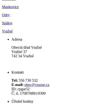
Mankovice
Odry
Spálov
Vražné
Adresa
Obecní úřad Vražné
Vražné 37
742 34 Vražné
Kontakt
Tel:
556 730 532
E-mail:
obec@vrazne.cz
ID: cpgar52
Č. ú. 170876881/0300
Úřední hodiny