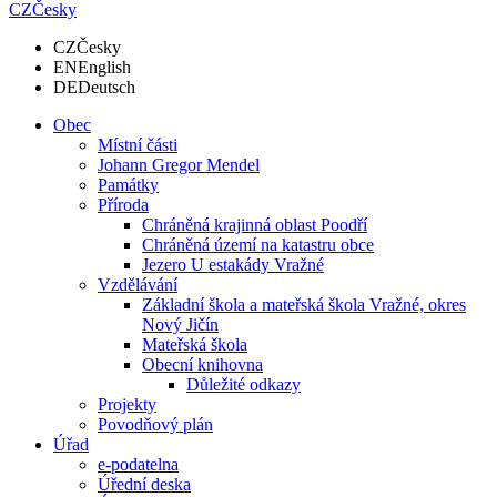
CZ
Česky
CZ
Česky
EN
English
DE
Deutsch
Obec
Místní části
Johann Gregor Mendel
Památky
Příroda
Chráněná krajinná oblast Poodří
Chráněná území na katastru obce
Jezero U estakády Vražné
Vzdělávání
Základní škola a mateřská škola Vražné, okres
Nový Jičín
Mateřská škola
Obecní knihovna
Důležité odkazy
Projekty
Povodňový plán
Úřad
e-podatelna
Úřední deska