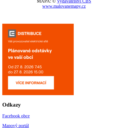
MAPA: ©
Vydavatelství CBS
www.malovanemapy.cz
Odkazy
Facebook obce
Mapový portál