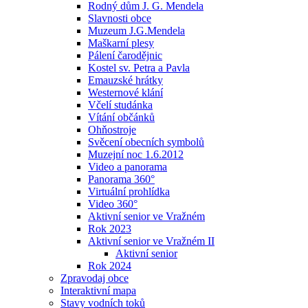
Rodný dům J. G. Mendela
Slavnosti obce
Muzeum J.G.Mendela
Maškarní plesy
Pálení čarodějnic
Kostel sv. Petra a Pavla
Emauzské hrátky
Westernové klání
Včelí studánka
Vítání občánků
Ohňostroje
Svěcení obecních symbolů
Muzejní noc 1.6.2012
Video a panorama
Panorama 360°
Virtuální prohlídka
Video 360°
Aktivní senior ve Vražném
Rok 2023
Aktivní senior ve Vražném II
Aktivní senior
Rok 2024
Zpravodaj obce
Interaktivní mapa
Stavy vodních toků