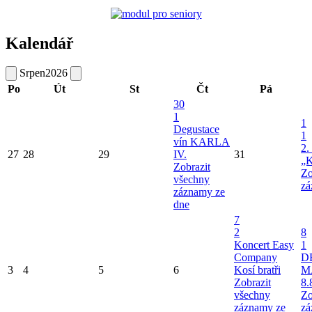
Kalendář
Srpen
2026
Po
Út
St
Čt
Pá
30
1
1
Degustace
1
vín KARLA
2.
27
28
29
IV.
31
„K
Zobrazit
Zo
všechny
zá
záznamy ze
dne
7
2
8
Koncert Easy
1
Company
D
3
4
5
6
Kosí bratři
M
Zobrazit
8.
všechny
Zo
záznamy ze
zá