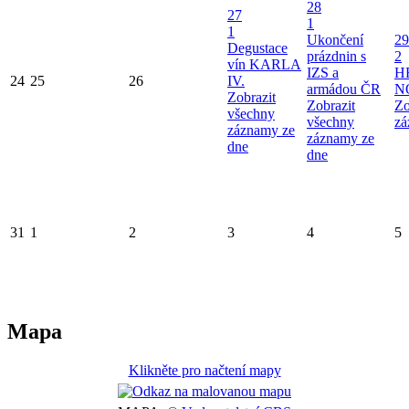
28
27
1
1
Ukončení
29
Degustace
prázdnin s
2
vín KARLA
IZS a
H
24
25
26
IV.
armádou ČR
N
Zobrazit
Zobrazit
Zo
všechny
všechny
zá
záznamy ze
záznamy ze
dne
dne
31
1
2
3
4
5
Mapa
Klikněte pro načtení mapy