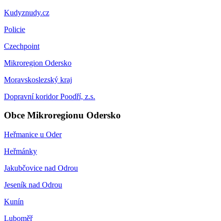
Kudyznudy.cz
Policie
Czechpoint
Mikroregion Odersko
Moravskoslezský kraj
Dopravní koridor Poodří, z.s.
Obce Mikroregionu Odersko
Heřmanice u Oder
Heřmánky
Jakubčovice nad Odrou
Jeseník nad Odrou
Kunín
Luboměř