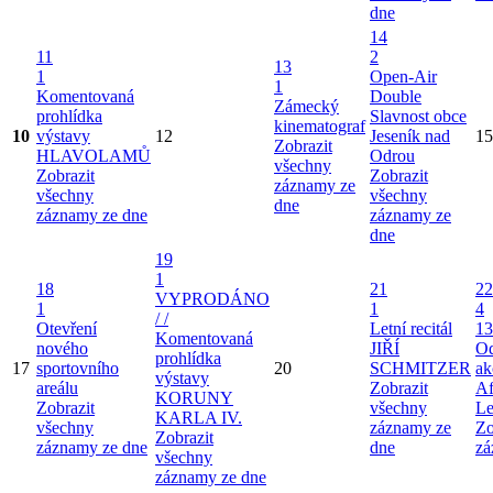
dne
14
11
2
13
1
Open-Air
1
Komentovaná
Double
Zámecký
prohlídka
Slavnost obce
kinematograf
10
výstavy
12
Jeseník nad
15
Zobrazit
HLAVOLAMŮ
Odrou
všechny
Zobrazit
Zobrazit
záznamy ze
všechny
všechny
dne
záznamy ze dne
záznamy ze
dne
19
1
18
21
22
VYPRODÁNO
1
1
4
/ /
Otevření
Letní recitál
13
Komentovaná
nového
JIŘÍ
Od
prohlídka
17
sportovního
20
SCHMITZER
ak
výstavy
areálu
Zobrazit
Af
KORUNY
Zobrazit
všechny
Le
KARLA IV.
všechny
záznamy ze
Zo
Zobrazit
záznamy ze dne
dne
zá
všechny
záznamy ze dne