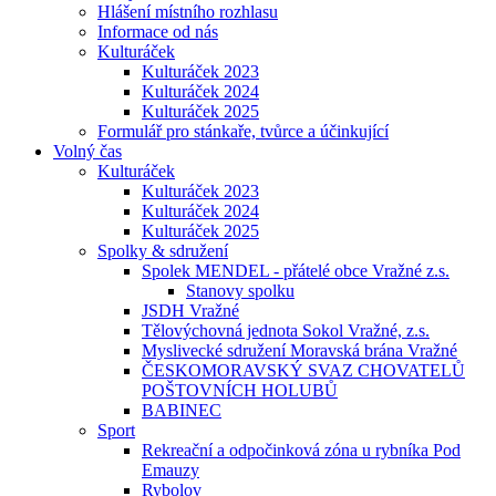
Hlášení místního rozhlasu
Informace od nás
Kulturáček
Kulturáček 2023
Kulturáček 2024
Kulturáček 2025
Formulář pro stánkaře, tvůrce a účinkující
Volný čas
Kulturáček
Kulturáček 2023
Kulturáček 2024
Kulturáček 2025
Spolky & sdružení
Spolek MENDEL - přátelé obce Vražné z.s.
Stanovy spolku
JSDH Vražné
Tělovýchovná jednota Sokol Vražné, z.s.
Myslivecké sdružení Moravská brána Vražné
ČESKOMORAVSKÝ SVAZ CHOVATELŮ
POŠTOVNÍCH HOLUBŮ
BABINEC
Sport
Rekreační a odpočinková zóna u rybníka Pod
Emauzy
Rybolov