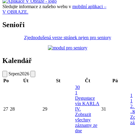
Sledujte informace z našeho webu v
mobilní aplikaci –
V OBRAZE.
Senioři
Zjednodušená verze stránek nejen pro seniory
Kalendář
Srpen
2026
Po
Út
St
Čt
Pá
30
1
1
Degustace
1
vín KARLA
2.
27
28
29
IV.
31
„K
Zobrazit
Zo
všechny
zá
záznamy ze
dne