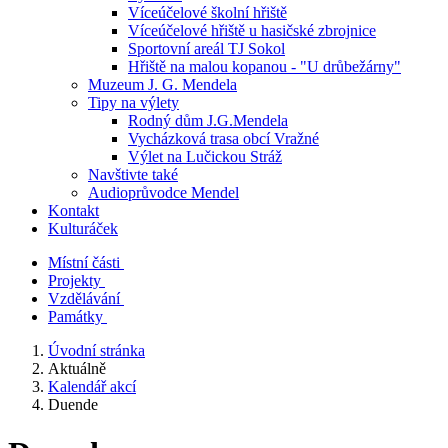
Víceúčelové školní hřiště
Víceúčelové hřiště u hasičské zbrojnice
Sportovní areál TJ Sokol
Hřiště na malou kopanou - "U drůbežárny"
Muzeum J. G. Mendela
Tipy na výlety
Rodný dům J.G.Mendela
Vycházková trasa obcí Vražné
Výlet na Lučickou Stráž
Navštivte také
Audioprůvodce Mendel
Kontakt
Kulturáček
Místní části
Projekty
Vzdělávání
Památky
Úvodní stránka
Aktuálně
Kalendář akcí
Duende