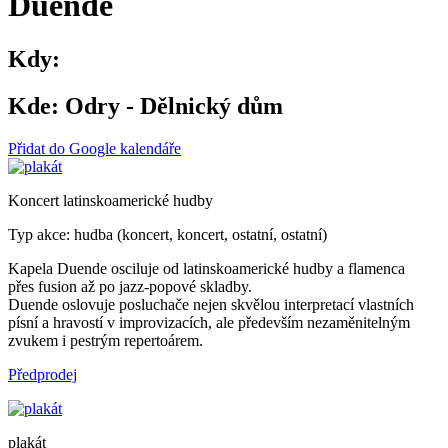
Duende
Kdy:
Kde:
Odry - Dělnický dům
Přidat do Google kalendáře
Koncert latinskoamerické hudby
Typ akce: hudba (koncert, koncert, ostatní, ostatní)
Kapela Duende osciluje od latinskoamerické hudby a flamenca
přes fusion až po jazz-popové skladby.
Duende oslovuje posluchače nejen skvělou interpretací vlastních
písní a hravostí v improvizacích, ale především nezaměnitelným
zvukem i pestrým repertoárem.
Předprodej
plakát