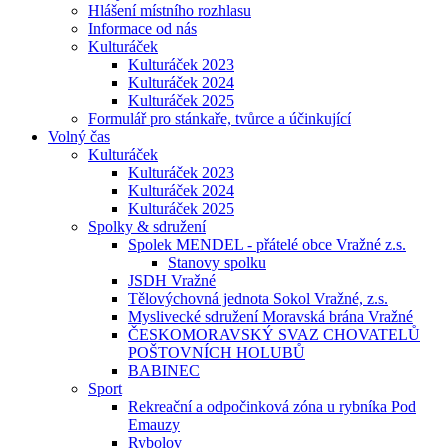
Hlášení místního rozhlasu
Informace od nás
Kulturáček
Kulturáček 2023
Kulturáček 2024
Kulturáček 2025
Formulář pro stánkaře, tvůrce a účinkující
Volný čas
Kulturáček
Kulturáček 2023
Kulturáček 2024
Kulturáček 2025
Spolky & sdružení
Spolek MENDEL - přátelé obce Vražné z.s.
Stanovy spolku
JSDH Vražné
Tělovýchovná jednota Sokol Vražné, z.s.
Myslivecké sdružení Moravská brána Vražné
ČESKOMORAVSKÝ SVAZ CHOVATELŮ
POŠTOVNÍCH HOLUBŮ
BABINEC
Sport
Rekreační a odpočinková zóna u rybníka Pod
Emauzy
Rybolov