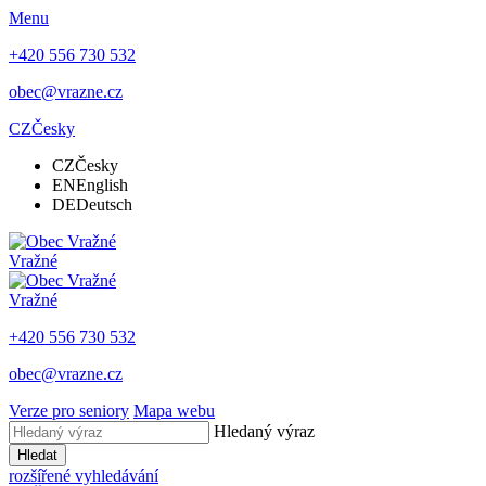
Menu
+420 556 730 532
obec@vrazne.cz
CZ
Česky
CZ
Česky
EN
English
DE
Deutsch
Vražné
Vražné
+420 556 730 532
obec@vrazne.cz
Verze pro seniory
Mapa webu
Hledaný výraz
Hledat
rozšířené vyhledávání