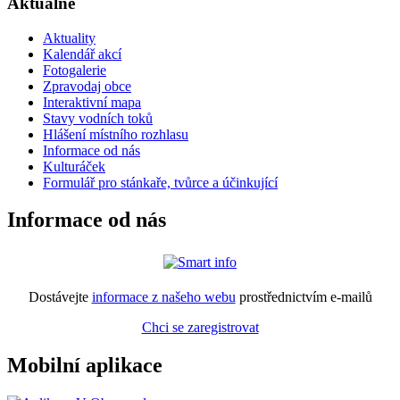
Aktuálně
Aktuality
Kalendář akcí
Fotogalerie
Zpravodaj obce
Interaktivní mapa
Stavy vodních toků
Hlášení místního rozhlasu
Informace od nás
Kulturáček
Formulář pro stánkaře, tvůrce a účinkující
Informace od nás
Dostávejte
informace z našeho webu
prostřednictvím e-mailů
Chci se zaregistrovat
Mobilní aplikace