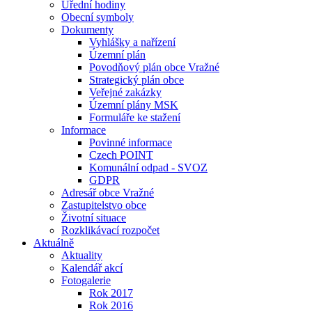
Úřední hodiny
Obecní symboly
Dokumenty
Vyhlášky a nařízení
Územní plán
Povodňový plán obce Vražné
Strategický plán obce
Veřejné zakázky
Územní plány MSK
Formuláře ke stažení
Informace
Povinné informace
Czech POINT
Komunální odpad - SVOZ
GDPR
Adresář obce Vražné
Zastupitelstvo obce
Životní situace
Rozklikávací rozpočet
Aktuálně
Aktuality
Kalendář akcí
Fotogalerie
Rok 2017
Rok 2016