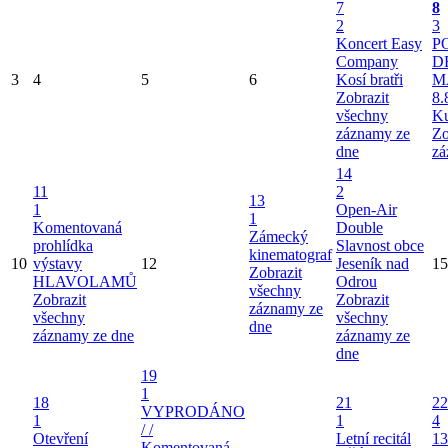
7
8
2
3
Koncert Easy
P
Company
D
3
4
5
6
Kosí bratři
M
Zobrazit
8.
všechny
Ku
záznamy ze
Zo
dne
zá
14
11
2
13
1
Open-Air
1
Komentovaná
Double
Zámecký
prohlídka
Slavnost obce
kinematograf
10
výstavy
12
Jeseník nad
15
Zobrazit
HLAVOLAMŮ
Odrou
všechny
Zobrazit
Zobrazit
záznamy ze
všechny
všechny
dne
záznamy ze dne
záznamy ze
dne
19
1
18
21
22
VYPRODÁNO
1
1
4
/ /
Otevření
Letní recitál
13
Komentovaná