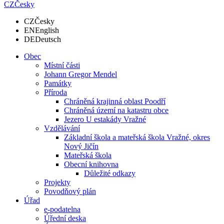
CZ
Česky
CZ
Česky
EN
English
DE
Deutsch
Obec
Místní části
Johann Gregor Mendel
Památky
Příroda
Chráněná krajinná oblast Poodří
Chráněná území na katastru obce
Jezero U estakády Vražné
Vzdělávání
Základní škola a mateřská škola Vražné, okres
Nový Jičín
Mateřská škola
Obecní knihovna
Důležité odkazy
Projekty
Povodňový plán
Úřad
e-podatelna
Úřední deska