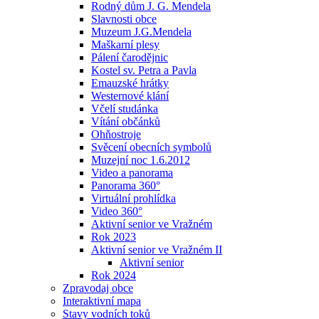
Rodný dům J. G. Mendela
Slavnosti obce
Muzeum J.G.Mendela
Maškarní plesy
Pálení čarodějnic
Kostel sv. Petra a Pavla
Emauzské hrátky
Westernové klání
Včelí studánka
Vítání občánků
Ohňostroje
Svěcení obecních symbolů
Muzejní noc 1.6.2012
Video a panorama
Panorama 360°
Virtuální prohlídka
Video 360°
Aktivní senior ve Vražném
Rok 2023
Aktivní senior ve Vražném II
Aktivní senior
Rok 2024
Zpravodaj obce
Interaktivní mapa
Stavy vodních toků