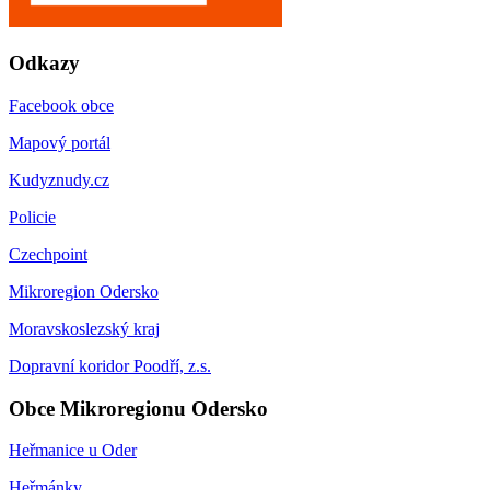
Odkazy
Facebook obce
Mapový portál
Kudyznudy.cz
Policie
Czechpoint
Mikroregion Odersko
Moravskoslezský kraj
Dopravní koridor Poodří, z.s.
Obce Mikroregionu Odersko
Heřmanice u Oder
Heřmánky