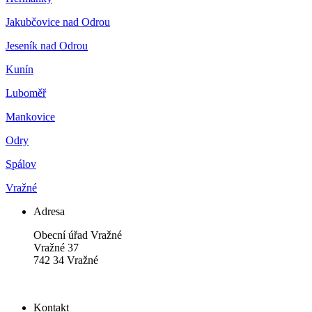
Jakubčovice nad Odrou
Jeseník nad Odrou
Kunín
Luboměř
Mankovice
Odry
Spálov
Vražné
Adresa
Obecní úřad Vražné
Vražné 37
742 34 Vražné
Kontakt