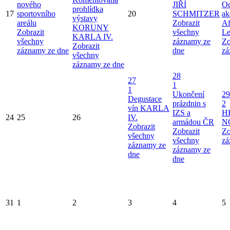
nového
JIŘÍ
Od
prohlídka
17
sportovního
20
SCHMITZER
ak
výstavy
areálu
Zobrazit
Af
KORUNY
Zobrazit
všechny
Le
KARLA IV.
všechny
záznamy ze
Zo
Zobrazit
záznamy ze dne
dne
zá
všechny
záznamy ze dne
28
27
1
1
Ukončení
29
Degustace
prázdnin s
2
vín KARLA
IZS a
H
24
25
26
IV.
armádou ČR
N
Zobrazit
Zobrazit
Zo
všechny
všechny
zá
záznamy ze
záznamy ze
dne
dne
31
1
2
3
4
5