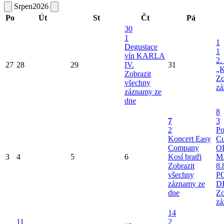
Srpen
2026
Po
Út
St
Čt
Pá
30
1
1
Degustace
1
vín KARLA
2.
27
28
29
IV.
31
„K
Zobrazit
Zo
všechny
zá
záznamy ze
dne
8
7
3
2
Po
Koncert Easy
Cu
Company
O
3
4
5
6
Kosí bratři
M
Zobrazit
8.
všechny
P
záznamy ze
D
dne
Zo
zá
14
11
2