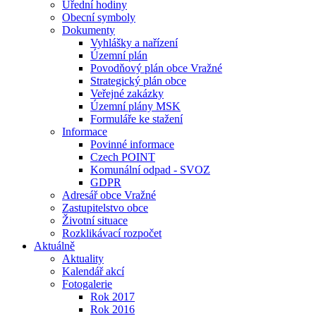
Úřední hodiny
Obecní symboly
Dokumenty
Vyhlášky a nařízení
Územní plán
Povodňový plán obce Vražné
Strategický plán obce
Veřejné zakázky
Územní plány MSK
Formuláře ke stažení
Informace
Povinné informace
Czech POINT
Komunální odpad - SVOZ
GDPR
Adresář obce Vražné
Zastupitelstvo obce
Životní situace
Rozklikávací rozpočet
Aktuálně
Aktuality
Kalendář akcí
Fotogalerie
Rok 2017
Rok 2016