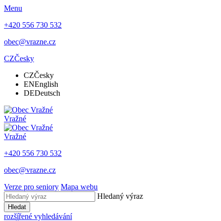
Menu
+420 556 730 532
obec@vrazne.cz
CZ
Česky
CZ
Česky
EN
English
DE
Deutsch
Vražné
Vražné
+420 556 730 532
obec@vrazne.cz
Verze pro seniory
Mapa webu
Hledaný výraz
Hledat
rozšířené vyhledávání