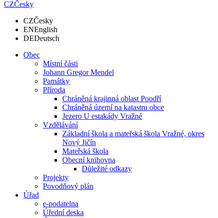
CZ
Česky
CZ
Česky
EN
English
DE
Deutsch
Obec
Místní části
Johann Gregor Mendel
Památky
Příroda
Chráněná krajinná oblast Poodří
Chráněná území na katastru obce
Jezero U estakády Vražné
Vzdělávání
Základní škola a mateřská škola Vražné, okres
Nový Jičín
Mateřská škola
Obecní knihovna
Důležité odkazy
Projekty
Povodňový plán
Úřad
e-podatelna
Úřední deska