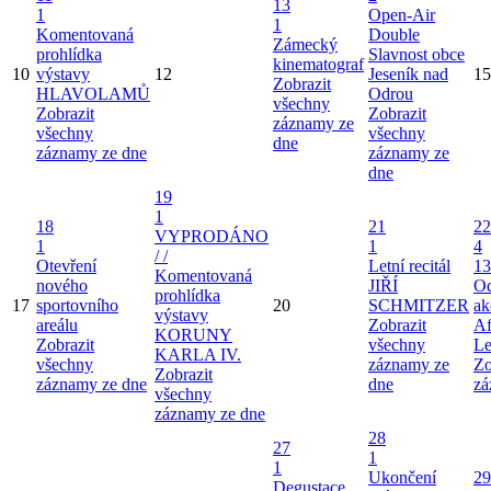
13
1
Open-Air
1
Komentovaná
Double
Zámecký
prohlídka
Slavnost obce
kinematograf
10
výstavy
12
Jeseník nad
15
Zobrazit
HLAVOLAMŮ
Odrou
všechny
Zobrazit
Zobrazit
záznamy ze
všechny
všechny
dne
záznamy ze dne
záznamy ze
dne
19
1
18
21
22
VYPRODÁNO
1
1
4
/ /
Otevření
Letní recitál
13
Komentovaná
nového
JIŘÍ
Od
prohlídka
17
sportovního
20
SCHMITZER
ak
výstavy
areálu
Zobrazit
Af
KORUNY
Zobrazit
všechny
Le
KARLA IV.
všechny
záznamy ze
Zo
Zobrazit
záznamy ze dne
dne
zá
všechny
záznamy ze dne
28
27
1
1
Ukončení
29
Degustace