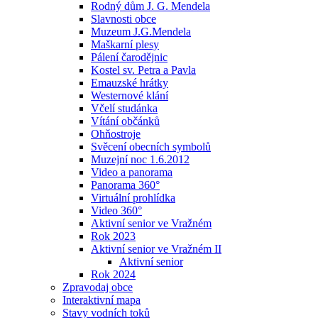
Rodný dům J. G. Mendela
Slavnosti obce
Muzeum J.G.Mendela
Maškarní plesy
Pálení čarodějnic
Kostel sv. Petra a Pavla
Emauzské hrátky
Westernové klání
Včelí studánka
Vítání občánků
Ohňostroje
Svěcení obecních symbolů
Muzejní noc 1.6.2012
Video a panorama
Panorama 360°
Virtuální prohlídka
Video 360°
Aktivní senior ve Vražném
Rok 2023
Aktivní senior ve Vražném II
Aktivní senior
Rok 2024
Zpravodaj obce
Interaktivní mapa
Stavy vodních toků