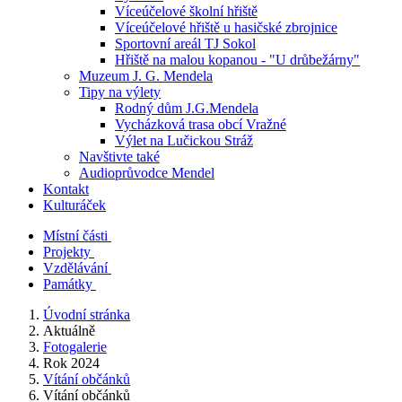
Víceúčelové školní hřiště
Víceúčelové hřiště u hasičské zbrojnice
Sportovní areál TJ Sokol
Hřiště na malou kopanou - "U drůbežárny"
Muzeum J. G. Mendela
Tipy na výlety
Rodný dům J.G.Mendela
Vycházková trasa obcí Vražné
Výlet na Lučickou Stráž
Navštivte také
Audioprůvodce Mendel
Kontakt
Kulturáček
Místní části
Projekty
Vzdělávání
Památky
Úvodní stránka
Aktuálně
Fotogalerie
Rok 2024
Vítání občánků
Vítání občánků