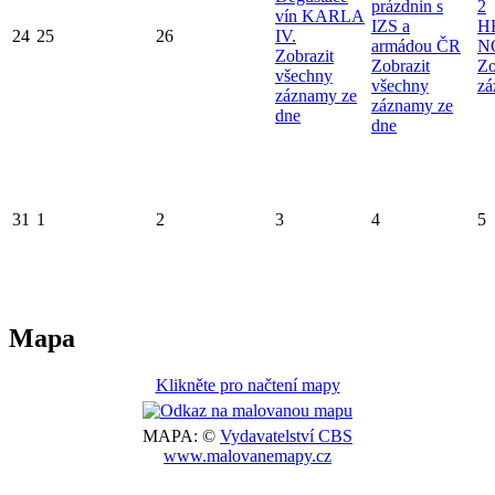
prázdnin s
2
vín KARLA
IZS a
H
24
25
26
IV.
armádou ČR
N
Zobrazit
Zobrazit
Zo
všechny
všechny
zá
záznamy ze
záznamy ze
dne
dne
31
1
2
3
4
5
Mapa
Klikněte pro načtení mapy
MAPA: ©
Vydavatelství CBS
www.malovanemapy.cz