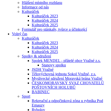
Hlášení místního rozhlasu
Informace od nás
Kulturáček
Kulturáček 2023
Kulturáček 2024
Kulturáček 2025
Formulář pro stánkaře, tvůrce a účinkující
Volný čas
Kulturáček
Kulturáček 2023
Kulturáček 2024
Kulturáček 2025
Spolky & sdružení
Spolek MENDEL - přátelé obce Vražné z.s.
Stanovy spolku
JSDH Vražné
Tělovýchovná jednota Sokol Vražné, z.s.
Myslivecké sdružení Moravská brána Vražné
ČESKOMORAVSKÝ SVAZ CHOVATELŮ
POŠTOVNÍCH HOLUBŮ
BABINEC
Sport
Rekreační a odpočinková zóna u rybníka Pod
Emauzy
Rybolov