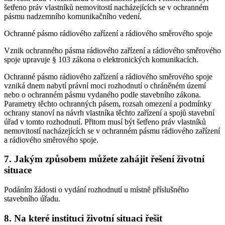
šetřeno práv vlastníků nemovitostí nacházejících se v ochranném
pásmu nadzemního komunikačního vedení.
Ochranné pásmo rádiového zařízení a rádiového směrového spoje
Vznik ochranného pásma rádiového zařízení a rádiového směrového
spoje upravuje § 103 zákona o elektronických komunikacích.
Ochranné pásmo rádiového zařízení a rádiového směrového spoje
vzniká dnem nabytí právní moci rozhodnutí o chráněném území
nebo o ochranném pásmu vydaného podle stavebního zákona.
Parametry těchto ochranných pásem, rozsah omezení a podmínky
ochrany stanoví na návrh vlastníka těchto zařízení a spojů stavební
úřad v tomto rozhodnutí. Přitom musí být šetřeno práv vlastníků
nemovitostí nacházejících se v ochranném pásmu rádiového zařízení
a rádiového směrového spoje.
7. Jakým způsobem můžete zahájit řešení životní
situace
Podáním žádosti o vydání rozhodnutí u místně příslušného
stavebního úřadu.
8. Na které instituci životní situaci řešit