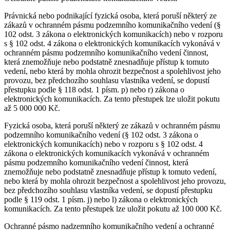
Právnická nebo podnikající fyzická osoba, která poruší některý ze
zákazů v ochranném pásmu podzemního komunikačního vedení (§
102 odst. 3 zákona o elektronických komunikacích) nebo v rozporu
s § 102 odst. 4 zákona o elektronických komunikacích vykonává v
ochranném pásmu podzemního komunikačního vedení činnost,
která znemožňuje nebo podstatně znesnadňuje přístup k tomuto
vedení, nebo která by mohla ohrozit bezpečnost a spolehlivost jeho
provozu, bez předchozího souhlasu vlastníka vedení, se dopustí
přestupku podle § 118 odst. 1 písm. p) nebo r) zákona o
elektronických komunikacích. Za tento přestupek lze uložit pokutu
až 5 000 000 Kč.
Fyzická osoba, která poruší některý ze zákazů v ochranném pásmu
podzemního komunikačního vedení (§ 102 odst. 3 zákona o
elektronických komunikacích) nebo v rozporu s § 102 odst. 4
zákona o elektronických komunikacích vykonává v ochranném
pásmu podzemního komunikačního vedení činnost, která
znemožňuje nebo podstatně znesnadňuje přístup k tomuto vedení,
nebo která by mohla ohrozit bezpečnost a spolehlivost jeho provozu,
bez předchozího souhlasu vlastníka vedení, se dopustí přestupku
podle § 119 odst. 1 písm. j) nebo l) zákona o elektronických
komunikacích. Za tento přestupek lze uložit pokutu až 100 000 Kč.
Ochranné pásmo nadzemního komunikačního vedení a ochranné