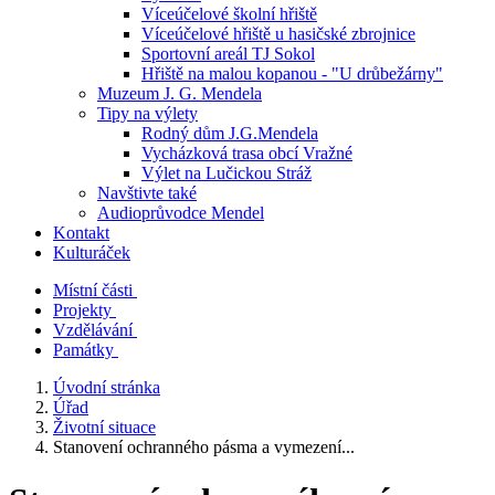
Víceúčelové školní hřiště
Víceúčelové hřiště u hasičské zbrojnice
Sportovní areál TJ Sokol
Hřiště na malou kopanou - "U drůbežárny"
Muzeum J. G. Mendela
Tipy na výlety
Rodný dům J.G.Mendela
Vycházková trasa obcí Vražné
Výlet na Lučickou Stráž
Navštivte také
Audioprůvodce Mendel
Kontakt
Kulturáček
Místní části
Projekty
Vzdělávání
Památky
Úvodní stránka
Úřad
Životní situace
Stanovení ochranného pásma a vymezení...