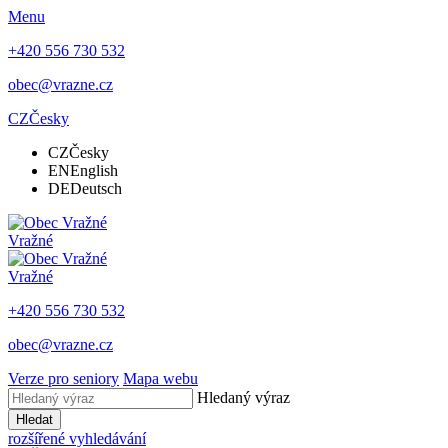
Menu
+420 556 730 532
obec@vrazne.cz
CZ
Česky
CZ
Česky
EN
English
DE
Deutsch
Vražné
Vražné
+420 556 730 532
obec@vrazne.cz
Verze pro seniory
Mapa webu
Hledaný výraz
Hledat
rozšířené vyhledávání