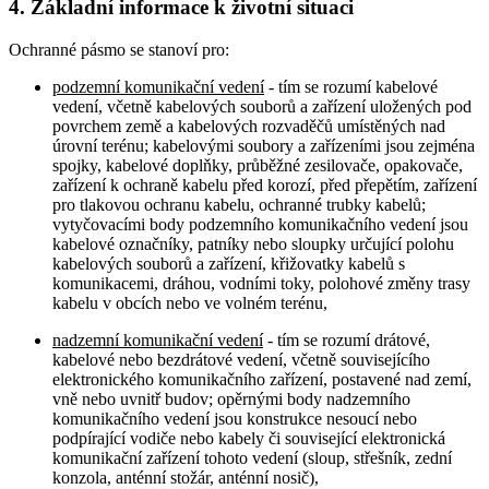
4. Základní informace k životní situaci
Ochranné pásmo se stanoví pro:
podzemní komunikační vedení
- tím se rozumí kabelové
vedení, včetně kabelových souborů a zařízení uložených pod
povrchem země a kabelových rozvaděčů umístěných nad
úrovní terénu; kabelovými soubory a zařízeními jsou zejména
spojky, kabelové doplňky, průběžné zesilovače, opakovače,
zařízení k ochraně kabelu před korozí, před přepětím, zařízení
pro tlakovou ochranu kabelu, ochranné trubky kabelů;
vytyčovacími body podzemního komunikačního vedení jsou
kabelové označníky, patníky nebo sloupky určující polohu
kabelových souborů a zařízení, křižovatky kabelů s
komunikacemi, dráhou, vodními toky, polohové změny trasy
kabelu v obcích nebo ve volném terénu,
nadzemní komunikační vedení
- tím se rozumí drátové,
kabelové nebo bezdrátové vedení, včetně souvisejícího
elektronického komunikačního zařízení, postavené nad zemí,
vně nebo uvnitř budov; opěrnými body nadzemního
komunikačního vedení jsou konstrukce nesoucí nebo
podpírající vodiče nebo kabely či související elektronická
komunikační zařízení tohoto vedení (sloup, střešník, zední
konzola, anténní stožár, anténní nosič),