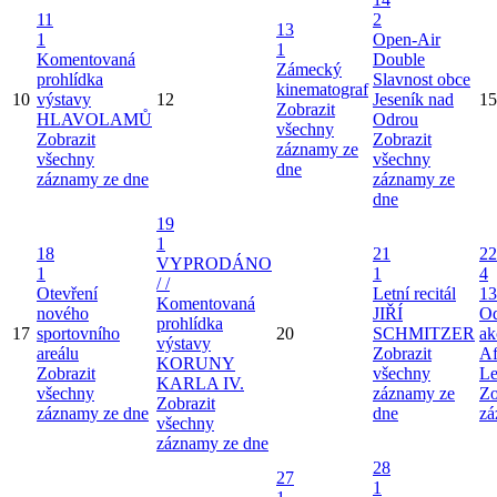
11
2
13
1
Open-Air
1
Komentovaná
Double
Zámecký
prohlídka
Slavnost obce
kinematograf
10
výstavy
12
Jeseník nad
15
Zobrazit
HLAVOLAMŮ
Odrou
všechny
Zobrazit
Zobrazit
záznamy ze
všechny
všechny
dne
záznamy ze dne
záznamy ze
dne
19
1
18
21
22
VYPRODÁNO
1
1
4
/ /
Otevření
Letní recitál
13
Komentovaná
nového
JIŘÍ
Od
prohlídka
17
sportovního
20
SCHMITZER
ak
výstavy
areálu
Zobrazit
Af
KORUNY
Zobrazit
všechny
Le
KARLA IV.
všechny
záznamy ze
Zo
Zobrazit
záznamy ze dne
dne
zá
všechny
záznamy ze dne
28
27
1