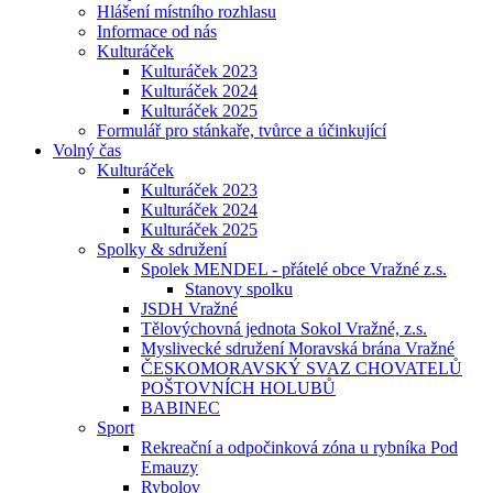
Hlášení místního rozhlasu
Informace od nás
Kulturáček
Kulturáček 2023
Kulturáček 2024
Kulturáček 2025
Formulář pro stánkaře, tvůrce a účinkující
Volný čas
Kulturáček
Kulturáček 2023
Kulturáček 2024
Kulturáček 2025
Spolky & sdružení
Spolek MENDEL - přátelé obce Vražné z.s.
Stanovy spolku
JSDH Vražné
Tělovýchovná jednota Sokol Vražné, z.s.
Myslivecké sdružení Moravská brána Vražné
ČESKOMORAVSKÝ SVAZ CHOVATELŮ
POŠTOVNÍCH HOLUBŮ
BABINEC
Sport
Rekreační a odpočinková zóna u rybníka Pod
Emauzy
Rybolov