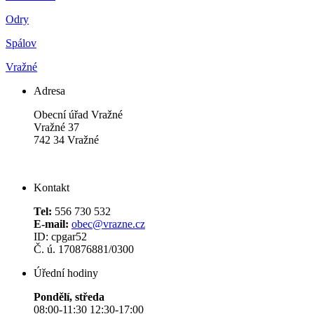
Odry
Spálov
Vražné
Adresa
Obecní úřad Vražné
Vražné 37
742 34 Vražné
Kontakt
Tel:
556 730 532
E-mail:
obec@vrazne.cz
ID: cpgar52
Č. ú. 170876881/0300
Úřední hodiny
Pondělí, středa
08:00-11:30 12:30-17:00