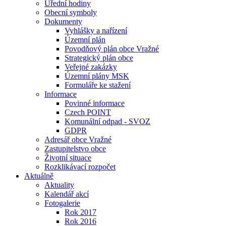
Úřední hodiny
Obecní symboly
Dokumenty
Vyhlášky a nařízení
Územní plán
Povodňový plán obce Vražné
Strategický plán obce
Veřejné zakázky
Územní plány MSK
Formuláře ke stažení
Informace
Povinné informace
Czech POINT
Komunální odpad - SVOZ
GDPR
Adresář obce Vražné
Zastupitelstvo obce
Životní situace
Rozklikávací rozpočet
Aktuálně
Aktuality
Kalendář akcí
Fotogalerie
Rok 2017
Rok 2016