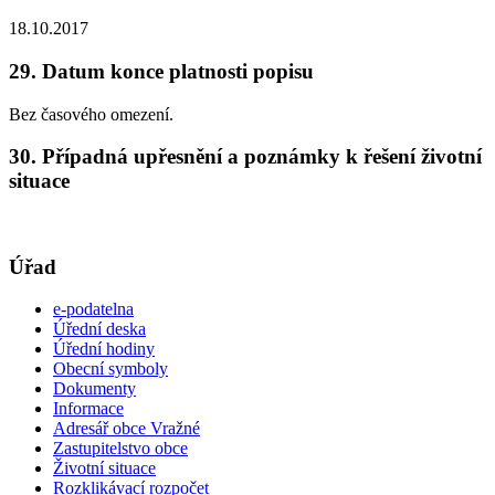
18.10.2017
29. Datum konce platnosti popisu
Bez časového omezení.
30. Případná upřesnění a poznámky k řešení životní
situace
Úřad
e-podatelna
Úřední deska
Úřední hodiny
Obecní symboly
Dokumenty
Informace
Adresář obce Vražné
Zastupitelstvo obce
Životní situace
Rozklikávací rozpočet