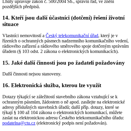
Lhůty upravuje zákon č. 500/2004 Sb., správní řád, ve znění
pozdějších předpisů.
14. Kteří jsou další účastníci (dotčení) řešení životní
situace
Vlastníci nemovitostí a
Český telekomunikační úřad
, který je v
řízeních o ochranných pásmech nadzemního komunikačního vedení,
rádiového zařízení a rádiového směrového spoje dotčeným správním
úřadem (§ 103 odst. 2 zákona o elektronických komunikacích).
15. Jaké další činnosti jsou po žadateli požadovány
Další činnosti nejsou stanoveny.
16. Elektronická služba, kterou lze využít
Dotazy týkající se záležitostí stavebního zákona vztahující se k
ochranným pásmům, žádostem o ně apod. zasílejte na elektronické
adresy příslušných stavebních úřadů; další příp. dotazy, které se
týkají § 100 až 104 zákona o elektronických komunikací, můžete
zaslat na elektronickou adresu Českého telekomunikačního úřadu:
podatelna@ctu.cz
(elektronický podpis není požadován).