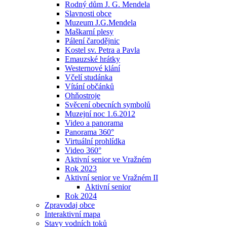
Rodný dům J. G. Mendela
Slavnosti obce
Muzeum J.G.Mendela
Maškarní plesy
Pálení čarodějnic
Kostel sv. Petra a Pavla
Emauzské hrátky
Westernové klání
Včelí studánka
Vítání občánků
Ohňostroje
Svěcení obecních symbolů
Muzejní noc 1.6.2012
Video a panorama
Panorama 360°
Virtuální prohlídka
Video 360°
Aktivní senior ve Vražném
Rok 2023
Aktivní senior ve Vražném II
Aktivní senior
Rok 2024
Zpravodaj obce
Interaktivní mapa
Stavy vodních toků