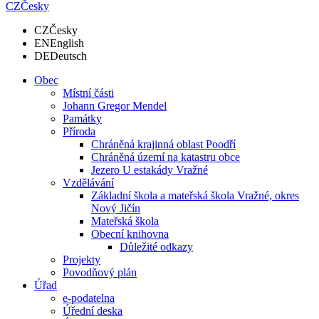
CZ
Česky
CZ
Česky
EN
English
DE
Deutsch
Obec
Místní části
Johann Gregor Mendel
Památky
Příroda
Chráněná krajinná oblast Poodří
Chráněná území na katastru obce
Jezero U estakády Vražné
Vzdělávání
Základní škola a mateřská škola Vražné, okres
Nový Jičín
Mateřská škola
Obecní knihovna
Důležité odkazy
Projekty
Povodňový plán
Úřad
e-podatelna
Úřední deska