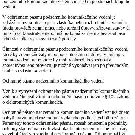
podzemního komunikačního vedení činí 1,0 m po stranách krajního
vedení.
V ochranném pásmu podzemního komunikačního vedení je
zakázáno bez souhlasu jeho vlastníka nebo rozhodnutí stavebního
úřadu provádět zemní práce nebo terénní úpravy, zřizovat stavby či
umisťovat konstrukce nebo jiná podobná zařízení a bez souhlasu
jeho vlastníka vysazovat trvalé porosty.
Činnosti v ochranném pásmu podzemního komunikačního vedení,
které by znemožňovaly nebo podstatně znesnadňovaly přístup k
tomuto vedení, nebo které by mohly ohrozit bezpečnost a
spolehlivost jeho provozu, je možné vykonávat jen po předchozím
souhlasu vlastníka vedení.
Ochranné pásmo nadzemního komunikačního vedení
Vznik a vymezení ochranného pásma nadzemního komunikačního
vedení a činnosti v tomto ochranném pásmu upravuje § 102 zákona
o elektronických komunikacích.
Ochranné pásmo nadzemního komunikačního vedení vzniká dnem
nabytí právní moci rozhodnutí vydaného podle stavebního zákona.
Parametry tohoto ochranného pásma, rozsah omezení a podmínky
ochrany stanoví na návrh vlastníka tohoto vedení místně příslušný
stavební úřad v rozhodnutí o ochranném pásmu. Přitom musí být