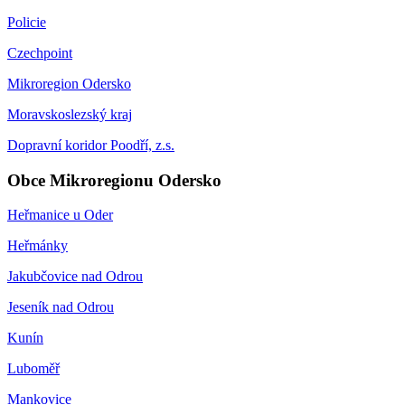
Policie
Czechpoint
Mikroregion Odersko
Moravskoslezský kraj
Dopravní koridor Poodří, z.s.
Obce Mikroregionu Odersko
Heřmanice u Oder
Heřmánky
Jakubčovice nad Odrou
Jeseník nad Odrou
Kunín
Luboměř
Mankovice