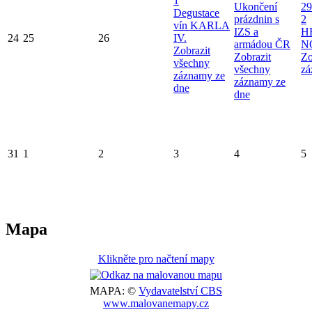
1
Ukončení
29
Degustace
prázdnin s
2
vín KARLA
IZS a
H
24
25
26
IV.
armádou ČR
N
Zobrazit
Zobrazit
Zo
všechny
všechny
zá
záznamy ze
záznamy ze
dne
dne
31
1
2
3
4
5
Mapa
Klikněte pro načtení mapy
MAPA: ©
Vydavatelství CBS
www.malovanemapy.cz