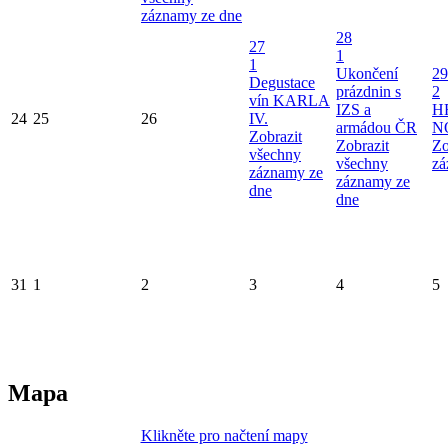
záznamy ze dne
28
27
1
1
Ukončení
29
Degustace
prázdnin s
2
vín KARLA
IZS a
H
24
25
26
IV.
armádou ČR
N
Zobrazit
Zobrazit
Zo
všechny
všechny
zá
záznamy ze
záznamy ze
dne
dne
31
1
2
3
4
5
Mapa
Klikněte pro načtení mapy