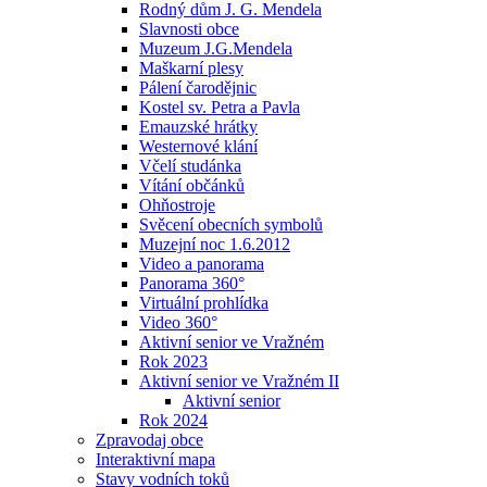
Rodný dům J. G. Mendela
Slavnosti obce
Muzeum J.G.Mendela
Maškarní plesy
Pálení čarodějnic
Kostel sv. Petra a Pavla
Emauzské hrátky
Westernové klání
Včelí studánka
Vítání občánků
Ohňostroje
Svěcení obecních symbolů
Muzejní noc 1.6.2012
Video a panorama
Panorama 360°
Virtuální prohlídka
Video 360°
Aktivní senior ve Vražném
Rok 2023
Aktivní senior ve Vražném II
Aktivní senior
Rok 2024
Zpravodaj obce
Interaktivní mapa
Stavy vodních toků