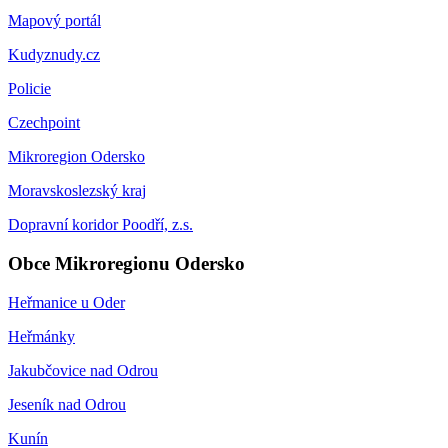
Mapový portál
Kudyznudy.cz
Policie
Czechpoint
Mikroregion Odersko
Moravskoslezský kraj
Dopravní koridor Poodří, z.s.
Obce Mikroregionu Odersko
Heřmanice u Oder
Heřmánky
Jakubčovice nad Odrou
Jeseník nad Odrou
Kunín