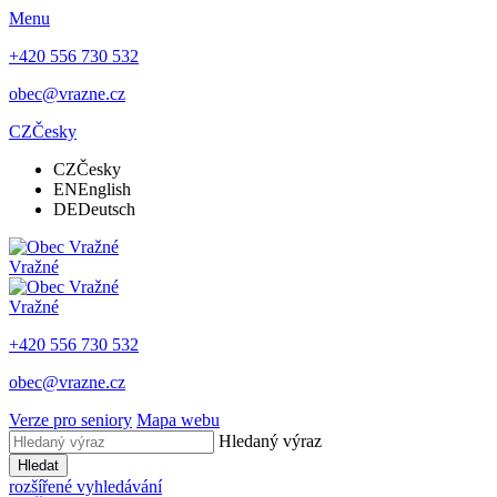
Menu
+420 556 730 532
obec@vrazne.cz
CZ
Česky
CZ
Česky
EN
English
DE
Deutsch
Vražné
Vražné
+420 556 730 532
obec@vrazne.cz
Verze pro seniory
Mapa webu
Hledaný výraz
Hledat
rozšířené vyhledávání