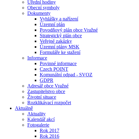
Úřední hodiny
Obecní symboly
Dokumenty
Vyhlášky a nařízení
Územní plán
Povodňový plán obce Vražné
Strategický plán obce
Veřejné zakázky
Územní plány MSK
Formuláře ke stažení
Informace
Povinné informace
Czech POINT
Komunální odpad - SVOZ
GDPR
Adresář obce Vražné
Zastupitelstvo obce
Životní situace
Rozklikávací rozpočet
Aktuálně
Aktuality
Kalendář akcí
Fotogalerie
Rok 2017
Rok 2016