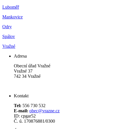
Luboměř
Mankovice
Odry
Spálov
Vražné
Adresa
Obecní úřad Vražné
Vražné 37
742 34 Vražné
Kontakt
Tel:
556 730 532
E-mail:
obec@vrazne.cz
ID: cpgar52
Č. ú. 170876881/0300