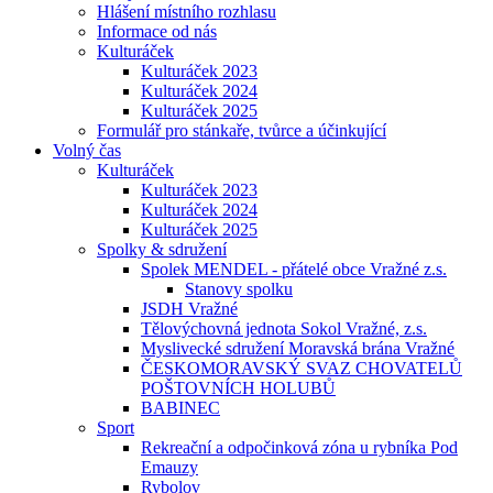
Hlášení místního rozhlasu
Informace od nás
Kulturáček
Kulturáček 2023
Kulturáček 2024
Kulturáček 2025
Formulář pro stánkaře, tvůrce a účinkující
Volný čas
Kulturáček
Kulturáček 2023
Kulturáček 2024
Kulturáček 2025
Spolky & sdružení
Spolek MENDEL - přátelé obce Vražné z.s.
Stanovy spolku
JSDH Vražné
Tělovýchovná jednota Sokol Vražné, z.s.
Myslivecké sdružení Moravská brána Vražné
ČESKOMORAVSKÝ SVAZ CHOVATELŮ
POŠTOVNÍCH HOLUBŮ
BABINEC
Sport
Rekreační a odpočinková zóna u rybníka Pod
Emauzy
Rybolov