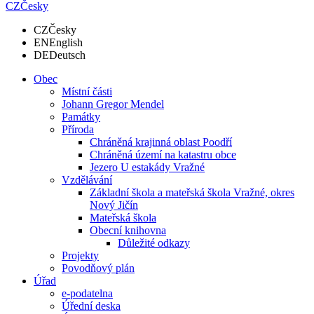
CZ
Česky
CZ
Česky
EN
English
DE
Deutsch
Obec
Místní části
Johann Gregor Mendel
Památky
Příroda
Chráněná krajinná oblast Poodří
Chráněná území na katastru obce
Jezero U estakády Vražné
Vzdělávání
Základní škola a mateřská škola Vražné, okres
Nový Jičín
Mateřská škola
Obecní knihovna
Důležité odkazy
Projekty
Povodňový plán
Úřad
e-podatelna
Úřední deska