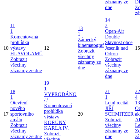
záznamy ze
D
dne
Zo
zá
14
11
2
13
1
Open-Air
1
Komentovaná
Double
Zámecký
prohlídka
Slavnost obce
kinematograf
10
výstavy
12
Jeseník nad
15
Zobrazit
HLAVOLAMŮ
Odrou
všechny
Zobrazit
Zobrazit
záznamy ze
všechny
všechny
dne
záznamy ze dne
záznamy ze
dne
19
1
18
21
22
VYPRODÁNO
1
1
4
/ /
Otevření
Letní recitál
13
Komentovaná
nového
JIŘÍ
Od
prohlídka
17
sportovního
20
SCHMITZER
ak
výstavy
areálu
Zobrazit
Af
KORUNY
Zobrazit
všechny
Le
KARLA IV.
všechny
záznamy ze
Zo
Zobrazit
záznamy ze dne
dne
zá
všechny