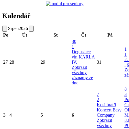
Kalendář
Srpen
2026
Po
Út
St
Čt
Pá
30
1
1
Degustace
1
vín KARLA
2.
27
28
29
IV.
31
„K
Zobrazit
Zo
všechny
zá
záznamy ze
dne
8
7
3
2
Po
Kosí bratři
Cu
Koncert Easy
O
3
4
5
6
Company
M
Zobrazit
8.
všechny
P