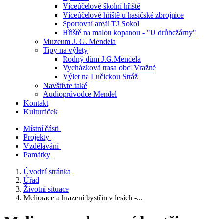
Víceúčelové školní hřiště
Víceúčelové hřiště u hasičské zbrojnice
Sportovní areál TJ Sokol
Hřiště na malou kopanou - "U drůbežárny"
Muzeum J. G. Mendela
Tipy na výlety
Rodný dům J.G.Mendela
Vycházková trasa obcí Vražné
Výlet na Lučickou Stráž
Navštivte také
Audioprůvodce Mendel
Kontakt
Kulturáček
Místní části
Projekty
Vzdělávání
Památky
Úvodní stránka
Úřad
Životní situace
Meliorace a hrazení bystřin v lesích -...