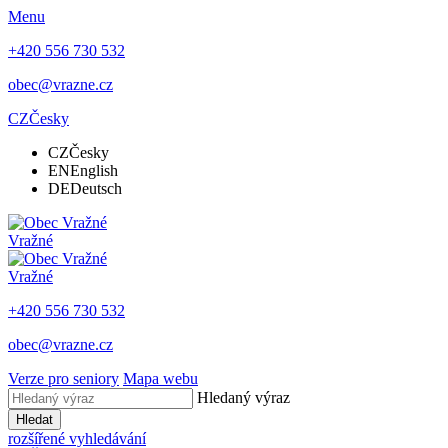
Menu
+420 556 730 532
obec@vrazne.cz
CZ
Česky
CZ
Česky
EN
English
DE
Deutsch
Vražné
Vražné
+420 556 730 532
obec@vrazne.cz
Verze pro seniory
Mapa webu
Hledaný výraz
Hledat
rozšířené vyhledávání