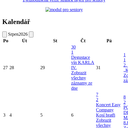
Kalendář
Srpen
2026
Po
Út
St
Čt
Pá
30
1
1
Degustace
1
vín KARLA
2.
27
28
29
IV.
31
„K
Zobrazit
Zo
všechny
zá
záznamy ze
dne
7
8
2
2
Koncert Easy
P
Company
D
3
4
5
6
Kosí bratři
M
Zobrazit
8.
všechny
Zo