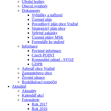
Úřední hodiny
Obecní symboly
Dokumenty
Vyhlášky a nařízení
Územní plán
Povodňový plán obce Vražné
Strategický plán obce
Veřejné zakázky
Územní plány MSK
Formuláře ke stažení
Informace
Povinné informace
Czech POINT
Komunální odpad - SVOZ
GDPR
Adresář obce Vražné
Zastupitelstvo obce
Životní situace
Rozklikávací rozpočet
Aktuálně
Aktuality
Kalendář akcí
Fotogalerie
Rok 2017
Rok 2016