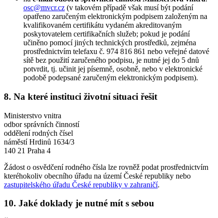
osc@mvcr.cz
(v takovém případě však musí být podání
opatřeno zaručeným elektronickým podpisem založeným na
kvalifikovaném certifikátu vydaném akreditovaným
poskytovatelem certifikačních služeb; pokud je podání
učiněno pomocí jiných technických prostředků, zejména
prostřednictvím telefaxu č. 974 816 861 nebo veřejné datové
sítě bez použití zaručeného podpisu, je nutné jej do 5 dnů
potvrdit, tj. učinit jej písemně, osobně, nebo v elektronické
podobě podepsané zaručeným elektronickým podpisem).
8. Na které instituci životní situaci řešit
Ministerstvo vnitra
odbor správních činností
oddělení rodných čísel
náměstí Hrdinů 1634/3
140 21 Praha 4
Žádost o osvědčení rodného čísla lze rovněž podat prostřednictvím
kteréhokoliv obecního úřadu na území České republiky nebo
zastupitelského úřadu České republiky v zahraničí
.
10. Jaké doklady je nutné mít s sebou