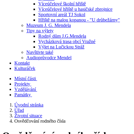
Víceúčelové školní hřiště
Víceúčelové hřiště u hasičské zbrojnice
Sportovní areál TJ Sokol
Hřiště na malou kopanou - "U drůbežárny"
Muzeum J. G. Mendela
Tipy na výlety
Rodný dům J.G.Mendela
Vycházková trasa obcí Vražné
Výlet na Lučickou Stráž
Navštivte také
Audioprůvodce Mendel
Kontakt
Kulturáček
Místní části
Projekty
Vzdělávání
Památky
Úvodní stránka
Úřad
Životní situace
Osvědčování rodného čísla