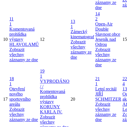
záznamy ze
zá
dne
14
11
2
13
1
Open-Air
1
Komentovaná
Double
Zámecký
prohlídka
Slavnost obce
kinematograf
10
výstavy
12
Jeseník nad
15
Zobrazit
HLAVOLAMŮ
Odrou
všechny
Zobrazit
Zobrazit
záznamy ze
všechny
všechny
dne
záznamy ze dne
záznamy ze
dne
19
1
18
21
22
VYPRODÁNO
1
1
4
/ /
Otevření
Letní recitál
13
Komentovaná
nového
JIŘÍ
Od
prohlídka
17
sportovního
20
SCHMITZER
ak
výstavy
areálu
Zobrazit
Af
KORUNY
Zobrazit
všechny
Le
KARLA IV.
všechny
záznamy ze
Zo
Zobrazit
záznamy ze dne
dne
zá
všechny