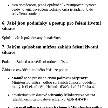
člen domácnosti, jehož oprávnění k zastupování fyzické
osoby, o jejíž osvědčení rodného čísla je žádáno, bylo
schváleno soudem.
6. Jaké jsou podmínky a postup pro řešení životní
situace
Splnění všech požadovaných náležitostí.
7. Jakým způsobem můžete zahájit řešení životní
situace
Podáním žádosti o osvědčení rodného čísla.
Žádost o osvědčení rodného čísla lze podat:
osobně
nebo prostřednictvím
poštovní přepravy
:
Ministerstvo vnitra - odbor správních činností, oddělení
rodných čísel, náměstí Hrdinů 1634/3, 140 21 Praha 4,
prostřednictvím
datové schránky Ministerstva vnitra
(identifikační číslo datové schránky:
6BNAAWP
),
na
e-mail odboru správních činností Ministerstva vnitra
: