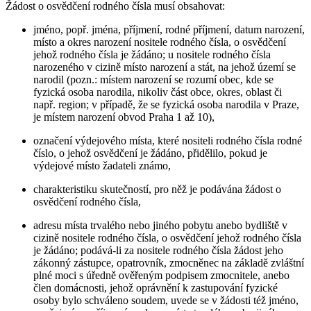
Žádost o osvědčení rodného čísla musí obsahovat:
jméno, popř. jména, příjmení, rodné příjmení, datum narození,
místo a okres narození nositele rodného čísla, o osvědčení
jehož rodného čísla je žádáno; u nositele rodného čísla
narozeného v cizině místo narození a stát, na jehož území se
narodil (pozn.: místem narození se rozumí obec, kde se
fyzická osoba narodila, nikoliv část obce, okres, oblast či
např. region; v případě, že se fyzická osoba narodila v Praze,
je místem narození obvod Praha 1 až 10),
označení výdejového místa, které nositeli rodného čísla rodné
číslo, o jehož osvědčení je žádáno, přidělilo, pokud je
výdejové místo žadateli známo,
charakteristiku skutečností, pro něž je podávána žádost o
osvědčení rodného čísla,
adresu místa trvalého nebo jiného pobytu anebo bydliště v
cizině nositele rodného čísla, o osvědčení jehož rodného čísla
je žádáno; podává-li za nositele rodného čísla žádost jeho
zákonný zástupce, opatrovník, zmocněnec na základě zvláštní
plné moci s úředně ověřeným podpisem zmocnitele, anebo
člen domácnosti, jehož oprávnění k zastupování fyzické
osoby bylo schváleno soudem, uvede se v žádosti též jméno,