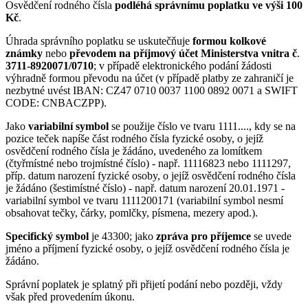
Osvědčení rodného čísla
podléhá správnímu poplatku ve výši 100
Kč
.
Úhrada správního poplatku se uskutečňuje
formou kolkové
známky
nebo
převodem na příjmový účet Ministerstva vnitra č
.
3711-8920071/0710
; v případě elektronického podání žádosti
výhradně formou převodu na účet (v případě platby ze zahraničí je
nezbytné uvést IBAN: CZ47 0710 0037 1100 0892 0071 a SWIFT
CODE: CNBACZPP).
Jako
variabilní symbol
se použije číslo ve tvaru 1111...., kdy se na
pozice teček napíše část rodného čísla fyzické osoby, o jejíž
osvědčení rodného čísla je žádáno, uvedeného za lomítkem
(čtyřmístné nebo trojmístné číslo) - např. 11116823 nebo 1111297,
příp. datum narození fyzické osoby, o jejíž osvědčení rodného čísla
je žádáno (šestimístné číslo) - např. datum narození 20.01.1971 -
variabilní symbol ve tvaru 1111200171 (variabilní symbol nesmí
obsahovat tečky, čárky, pomlčky, písmena, mezery apod.).
Specifický symbol
je 43300; jako
zpráva pro příjemce
se uvede
jméno a příjmení fyzické osoby, o jejíž osvědčení rodného čísla je
žádáno.
Správní poplatek je splatný při přijetí podání nebo později, vždy
však před provedením úkonu.