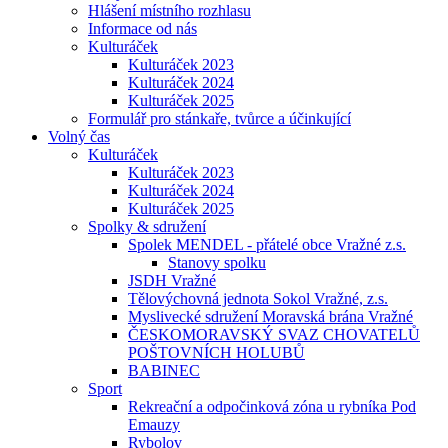
Hlášení místního rozhlasu
Informace od nás
Kulturáček
Kulturáček 2023
Kulturáček 2024
Kulturáček 2025
Formulář pro stánkaře, tvůrce a účinkující
Volný čas
Kulturáček
Kulturáček 2023
Kulturáček 2024
Kulturáček 2025
Spolky & sdružení
Spolek MENDEL - přátelé obce Vražné z.s.
Stanovy spolku
JSDH Vražné
Tělovýchovná jednota Sokol Vražné, z.s.
Myslivecké sdružení Moravská brána Vražné
ČESKOMORAVSKÝ SVAZ CHOVATELŮ
POŠTOVNÍCH HOLUBŮ
BABINEC
Sport
Rekreační a odpočinková zóna u rybníka Pod
Emauzy
Rybolov