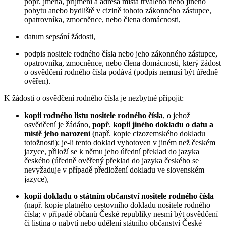
popř. jména, příjmení a adresa místa trvalého nebo jiného
pobytu anebo bydliště v cizině tohoto zákonného zástupce,
opatrovníka, zmocněnce, nebo člena domácnosti,
datum sepsání žádosti,
podpis nositele rodného čísla nebo jeho zákonného zástupce,
opatrovníka, zmocněnce, nebo člena domácnosti, který žádost
o osvědčení rodného čísla podává (podpis nemusí být úředně
ověřen).
K žádosti o osvědčení rodného čísla je nezbytné připojit:
kopii rodného listu nositele rodného čísla
, o jehož
osvědčení je žádáno,
popř
.
kopii jiného dokladu o datu a
místě jeho narození
(např. kopie cizozemského dokladu
totožnosti); je-li tento doklad vyhotoven v jiném než českém
jazyce, přiloží se k němu jeho úřední překlad do jazyka
českého (úředně ověřený překlad do jazyka českého se
nevyžaduje v případě předložení dokladu ve slovenském
jazyce),
kopii dokladu o státním občanství nositele rodného čísla
(např. kopie platného cestovního dokladu nositele rodného
čísla; v případě občanů České republiky nesmí být osvědčení
či listina o nabytí nebo udělení státního občanství České