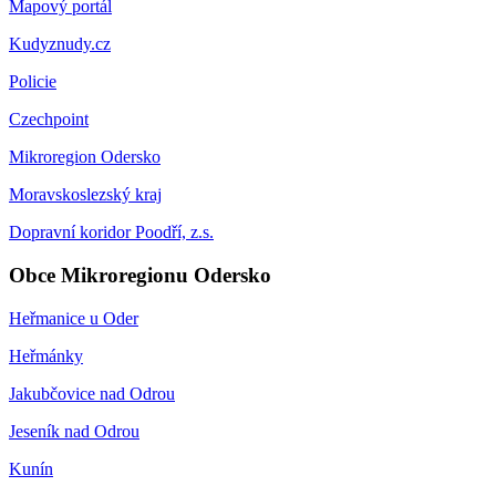
Mapový portál
Kudyznudy.cz
Policie
Czechpoint
Mikroregion Odersko
Moravskoslezský kraj
Dopravní koridor Poodří, z.s.
Obce Mikroregionu Odersko
Heřmanice u Oder
Heřmánky
Jakubčovice nad Odrou
Jeseník nad Odrou
Kunín