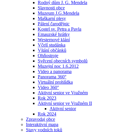
Rodný dům J. G. Mendela
Slavnosti obce
Muzeum J.G.Mendela
Maškarní plesy
Pálení čarodějnic
Kostel sv. Petra a Pavla
Emauzské hrátky
Westernové klání
Včelí studánka
Vítání občánků
Ohňostroje
Svěcení obecních symbolů
Muzejní noc 1.6.2012
Video a panorama
Panorama 360°
Virtuální prohlídka
Video 360°
Aktivní senior ve Vražném
Rok 2023
Aktivní senior ve Vražném II
Aktivní senior
Rok 2024
Zpravodaj obce
Interaktivní mapa
Stavy vodních toků