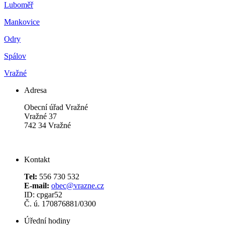
Luboměř
Mankovice
Odry
Spálov
Vražné
Adresa
Obecní úřad Vražné
Vražné 37
742 34 Vražné
Kontakt
Tel:
556 730 532
E-mail:
obec@vrazne.cz
ID: cpgar52
Č. ú. 170876881/0300
Úřední hodiny