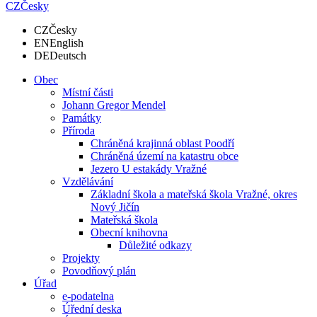
CZ
Česky
CZ
Česky
EN
English
DE
Deutsch
Obec
Místní části
Johann Gregor Mendel
Památky
Příroda
Chráněná krajinná oblast Poodří
Chráněná území na katastru obce
Jezero U estakády Vražné
Vzdělávání
Základní škola a mateřská škola Vražné, okres
Nový Jičín
Mateřská škola
Obecní knihovna
Důležité odkazy
Projekty
Povodňový plán
Úřad
e-podatelna
Úřední deska