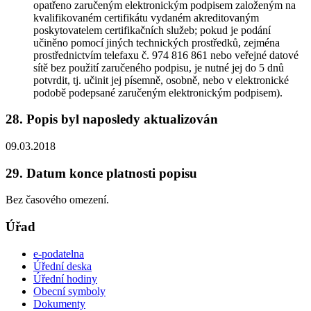
opatřeno zaručeným elektronickým podpisem založeným na
kvalifikovaném certifikátu vydaném akreditovaným
poskytovatelem certifikačních služeb; pokud je podání
učiněno pomocí jiných technických prostředků, zejména
prostřednictvím telefaxu č. 974 816 861 nebo veřejné datové
sítě bez použití zaručeného podpisu, je nutné jej do 5 dnů
potvrdit, tj. učinit jej písemně, osobně, nebo v elektronické
podobě podepsané zaručeným elektronickým podpisem).
28. Popis byl naposledy aktualizován
09.03.2018
29. Datum konce platnosti popisu
Bez časového omezení.
Úřad
e-podatelna
Úřední deska
Úřední hodiny
Obecní symboly
Dokumenty