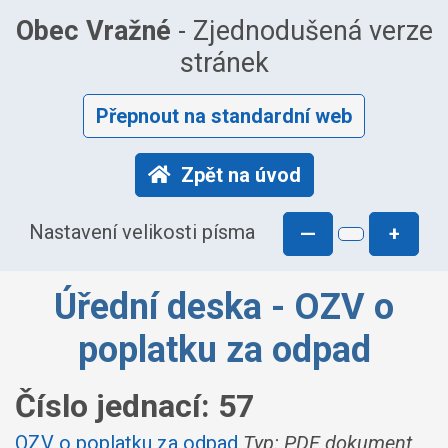
Obec Vražné
- Zjednodušená verze
stránek
Přepnout na standardní web
Zpět na úvod
Nastavení velikosti písma
—
+
Úřední deska - OZV o
poplatku za odpad
Číslo jednací:
57
OZV o poplatku za odpad
Typ: PDF dokument,