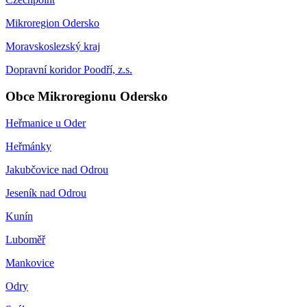
Mikroregion Odersko
Moravskoslezský kraj
Dopravní koridor Poodří, z.s.
Obce Mikroregionu Odersko
Heřmanice u Oder
Heřmánky
Jakubčovice nad Odrou
Jeseník nad Odrou
Kunín
Luboměř
Mankovice
Odry