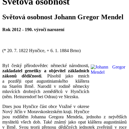
Světová osobnost
Světová osobnost Johann Gregor Mendel
Rok 2012 - 190. výročí narození
(* 20. 7. 1822 Hynčice, + 6. 1. 1884 Brno)
Byl český přírodovědec německé národnosti,
zakladatel genetiky a objevitel základních
zákonů dědičnosti
. Působil jako mnich
a později opat augustinianského kláštera
na Starém Brně. Narodil v rodině německy
mluvících drobných zemědělců v Hynčicích
(něm. Heinzendorf bei Odrau) ve Slezsku.
Dnes jsou Hynčice část obce Vražné v okrese
Nový Jičín v Moravskoslezském kraji. Hynčice
jsou rodištěm Johanna Gregora Mendela, jednoho z největších
myslitelů všech dob. Také známý jako opat kláštera augustiniánů
v Brně. Svou teorii přenosu dědičných jednotek zveřejnil v roce