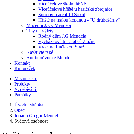
Víceúčelové školní hřiště
Víceúčelové hřiště u hasičské zbrojnice
Sportovní areál TJ Sokol
Hřiště na malou kopanou - "U drůbežárny"
Muzeum J. G. Mendela
Tipy na výlety
Rodný dům J.G.Mendela
Vycházková trasa obcí Vražné
Výlet na Lučickou Stráž
Navštivte také
Audioprůvodce Mendel
Kontakt
Kulturáček
Místní části
Projekty
Vzdělávání
Památky
Úvodní stránka
Obec
Johann Gregor Mendel
Světová osobnost