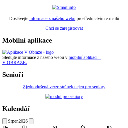
Dostávejte
informace z našeho webu
prostřednictvím e-mailů
Chci se zaregistrovat
Mobilní aplikace
Sledujte informace z našeho webu v
mobilní aplikaci –
V OBRAZE.
Senioři
Zjednodušená verze stránek nejen pro seniory
Kalendář
Srpen
2026
Po
Út
St
Čt
Pá