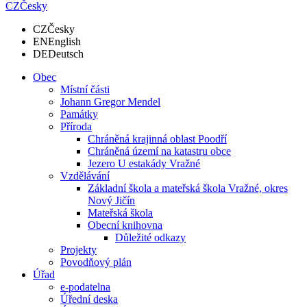
CZ
Česky
CZ
Česky
EN
English
DE
Deutsch
Obec
Místní části
Johann Gregor Mendel
Památky
Příroda
Chráněná krajinná oblast Poodří
Chráněná území na katastru obce
Jezero U estakády Vražné
Vzdělávání
Základní škola a mateřská škola Vražné, okres
Nový Jičín
Mateřská škola
Obecní knihovna
Důležité odkazy
Projekty
Povodňový plán
Úřad
e-podatelna
Úřední deska