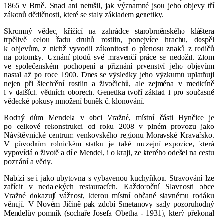
1865 v Brně. Snad ani netušil, jak významné jsou jeho objevy tří
zákonů dědičnosti, které se staly základem genetiky.
Skromný vědec, křížící na zahrádce starobrněnského kláštera
trpělivě celou řadu druhů rostlin, ponejvíce hrachu, dospěl
k objevům, z nichž vyvodil zákonitosti o přenosu znaků z rodičů
na potomky. Uznání plodů své mravenčí práce se nedožil. Zlom
ve společenském pochopení a přiznání prvenství jeho objevům
nastal až po roce 1900. Dnes se výsledky jeho výzkumů uplatňují
nejen při šlechtění rostlin a živočichů, ale zejména v medicíně
i v dalších vědních oborech. Genetika tvoří základ i pro současné
vědecké pokusy množení buněk či klonování.
Rodný dům Mendela v obci Vražné, místní části Hynčice je
po celkové rekonstrukci od roku 2008 v plném provozu jako
Návštěvnické centrum venkovského regionu Moravské Kravařsko.
V původním rolnickém statku je také muzejní expozice, která
vypovídá o životě a díle Mendel, i o kraji, ze kterého odešel na cestu
poznání a vědy.
Nabízí se i jako ubytovna s vybavenou kuchyňkou. Stravování lze
zařídit v nedalekých restauracích. Každoroční Slavnosti obce
Vražné dokazují vážnost, kterou místní občané slavnému rodáku
věnují. V Novém Jičíně pak zdobí Smetanovy sady pozoruhodný
Mendelův pomník (sochaře Josefa Obetha - 1931), který překonal