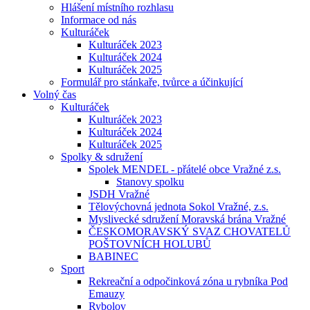
Hlášení místního rozhlasu
Informace od nás
Kulturáček
Kulturáček 2023
Kulturáček 2024
Kulturáček 2025
Formulář pro stánkaře, tvůrce a účinkující
Volný čas
Kulturáček
Kulturáček 2023
Kulturáček 2024
Kulturáček 2025
Spolky & sdružení
Spolek MENDEL - přátelé obce Vražné z.s.
Stanovy spolku
JSDH Vražné
Tělovýchovná jednota Sokol Vražné, z.s.
Myslivecké sdružení Moravská brána Vražné
ČESKOMORAVSKÝ SVAZ CHOVATELŮ
POŠTOVNÍCH HOLUBŮ
BABINEC
Sport
Rekreační a odpočinková zóna u rybníka Pod
Emauzy
Rybolov