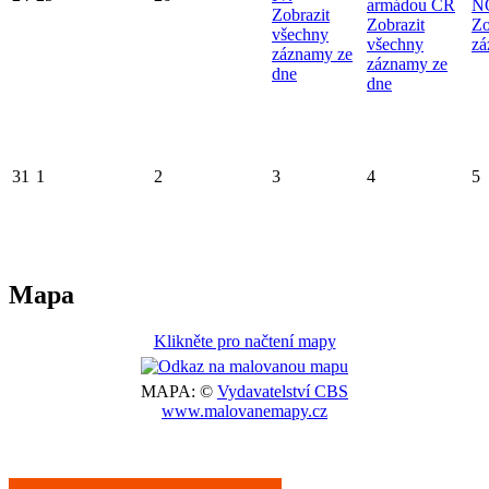
armádou ČR
N
Zobrazit
Zobrazit
Zo
všechny
všechny
zá
záznamy ze
záznamy ze
dne
dne
31
1
2
3
4
5
Mapa
Klikněte pro načtení mapy
MAPA: ©
Vydavatelství CBS
www.malovanemapy.cz