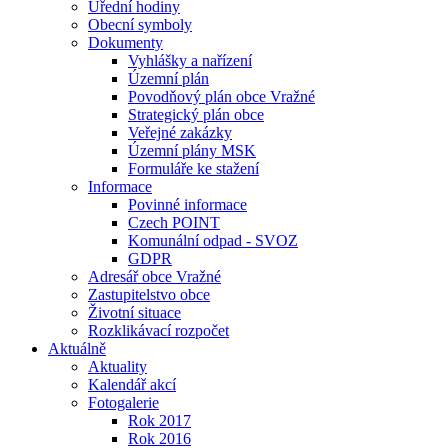
Úřední hodiny
Obecní symboly
Dokumenty
Vyhlášky a nařízení
Územní plán
Povodňový plán obce Vražné
Strategický plán obce
Veřejné zakázky
Územní plány MSK
Formuláře ke stažení
Informace
Povinné informace
Czech POINT
Komunální odpad - SVOZ
GDPR
Adresář obce Vražné
Zastupitelstvo obce
Životní situace
Rozklikávací rozpočet
Aktuálně
Aktuality
Kalendář akcí
Fotogalerie
Rok 2017
Rok 2016