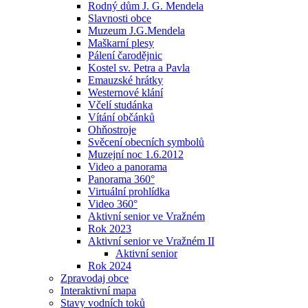
Rodný dům J. G. Mendela
Slavnosti obce
Muzeum J.G.Mendela
Maškarní plesy
Pálení čarodějnic
Kostel sv. Petra a Pavla
Emauzské hrátky
Westernové klání
Včelí studánka
Vítání občánků
Ohňostroje
Svěcení obecních symbolů
Muzejní noc 1.6.2012
Video a panorama
Panorama 360°
Virtuální prohlídka
Video 360°
Aktivní senior ve Vražném
Rok 2023
Aktivní senior ve Vražném II
Aktivní senior
Rok 2024
Zpravodaj obce
Interaktivní mapa
Stavy vodních toků