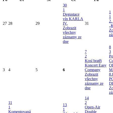
30
1
1
Degustace
1
vín KARLA
2.
27
28
29
IV.
31
„K
Zobrazit
Zo
všechny
zá
záznamy ze
dne
8
7
3
2
Po
Kosí bratři
Cu
Koncert Easy
O
3
4
5
6
Company
M
Zobrazit
8.
všechny
P
záznamy ze
D
dne
Zo
zá
14
11
2
13
1
Open-Air
1
Komentovaná
Double