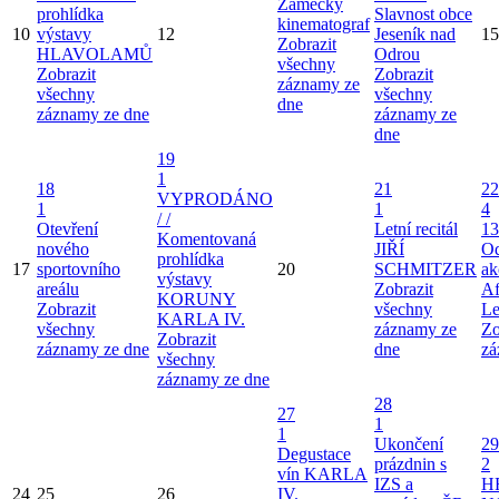
Zámecký
prohlídka
Slavnost obce
kinematograf
10
výstavy
12
Jeseník nad
15
Zobrazit
HLAVOLAMŮ
Odrou
všechny
Zobrazit
Zobrazit
záznamy ze
všechny
všechny
dne
záznamy ze dne
záznamy ze
dne
19
1
18
21
22
VYPRODÁNO
1
1
4
/ /
Otevření
Letní recitál
13
Komentovaná
nového
JIŘÍ
Od
prohlídka
17
sportovního
20
SCHMITZER
ak
výstavy
areálu
Zobrazit
Af
KORUNY
Zobrazit
všechny
Le
KARLA IV.
všechny
záznamy ze
Zo
Zobrazit
záznamy ze dne
dne
zá
všechny
záznamy ze dne
28
27
1
1
Ukončení
29
Degustace
prázdnin s
2
vín KARLA
IZS a
H
24
25
26
IV.