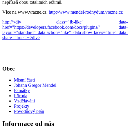
nepřízeň obou totalitních režimů.
Více na www.vrazne.cz,
http://www.mendel-rodnydum.vrazne.cz
http://<div class="fb-like" data-
href="https://developers.facebook.com/docs/plugins/" data-
layout="standard" data-action="like" data-show-faces="true" data-
share="true"></div>
Obec
Místní části
Johann Gregor Mendel
Památky
Příroda
Vzdělávání
Projekty
Povodňový plán
Informace od nás