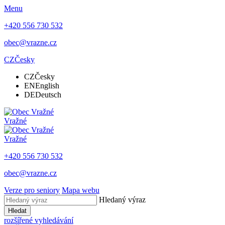
Menu
+420 556 730 532
obec@vrazne.cz
CZ
Česky
CZ
Česky
EN
English
DE
Deutsch
Vražné
Vražné
+420 556 730 532
obec@vrazne.cz
Verze pro seniory
Mapa webu
Hledaný výraz
Hledat
rozšířené vyhledávání