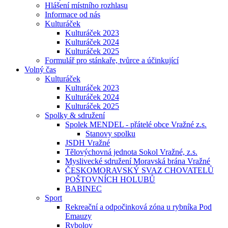
Hlášení místního rozhlasu
Informace od nás
Kulturáček
Kulturáček 2023
Kulturáček 2024
Kulturáček 2025
Formulář pro stánkaře, tvůrce a účinkující
Volný čas
Kulturáček
Kulturáček 2023
Kulturáček 2024
Kulturáček 2025
Spolky & sdružení
Spolek MENDEL - přátelé obce Vražné z.s.
Stanovy spolku
JSDH Vražné
Tělovýchovná jednota Sokol Vražné, z.s.
Myslivecké sdružení Moravská brána Vražné
ČESKOMORAVSKÝ SVAZ CHOVATELŮ
POŠTOVNÍCH HOLUBŮ
BABINEC
Sport
Rekreační a odpočinková zóna u rybníka Pod
Emauzy
Rybolov