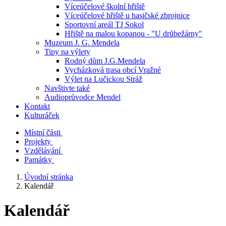
Víceúčelové školní hřiště
Víceúčelové hřiště u hasičské zbrojnice
Sportovní areál TJ Sokol
Hřiště na malou kopanou - "U drůbežárny"
Muzeum J. G. Mendela
Tipy na výlety
Rodný dům J.G.Mendela
Vycházková trasa obcí Vražné
Výlet na Lučickou Stráž
Navštivte také
Audioprůvodce Mendel
Kontakt
Kulturáček
Místní části
Projekty
Vzdělávání
Památky
Úvodní stránka
Kalendář
Kalendář