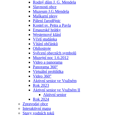
Rodný dům J. G. Mendela
Slavnosti obce
Muzeum J.G.Mendela
Maškarní plesy
Pálení čarodějnic
Kostel sv. Petra a Pavla
Emauzské hrátky
Westernové klání
Včelí studánka
Vítání občánků
Ohňostroje
Svěcení obecních symbolů
Muzejní noc 1.6.2012
Video a panorama
Panorama 360°
Virtuální prohlídka
Video 360°
Aktivní senior ve Vražném
Rok 2023
Aktivní senior ve Vražném II
Aktivní senior
Rok 2024
Zpravodaj obce
Interaktivní mapa
Stavy vodních toků