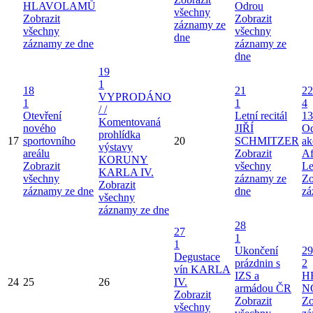
HLAVOLAMŮ
Odrou
všechny
Zobrazit
Zobrazit
záznamy ze
všechny
všechny
dne
záznamy ze dne
záznamy ze
dne
19
1
18
21
22
VYPRODÁNO
1
1
4
/ /
Otevření
Letní recitál
13
Komentovaná
nového
JIŘÍ
Od
prohlídka
17
sportovního
20
SCHMITZER
ak
výstavy
areálu
Zobrazit
Af
KORUNY
Zobrazit
všechny
Le
KARLA IV.
všechny
záznamy ze
Zo
Zobrazit
záznamy ze dne
dne
zá
všechny
záznamy ze dne
28
27
1
1
Ukončení
29
Degustace
prázdnin s
2
vín KARLA
IZS a
H
24
25
26
IV.
armádou ČR
N
Zobrazit
Zobrazit
Zo
všechny