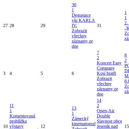
30
1
1
Degustace
1
vín KARLA
2.
27
28
29
IV.
31
„K
Zobrazit
Zo
všechny
zá
záznamy ze
dne
7
8
2
2
Koncert Easy
P
Company
D
3
4
5
6
Kosí bratři
M
Zobrazit
8.
všechny
Zo
záznamy ze
zá
dne
14
11
2
13
1
Open-Air
1
Komentovaná
Double
Zámecký
prohlídka
Slavnost obce
kinematograf
10
výstavy
12
Jeseník nad
15
Zobrazit