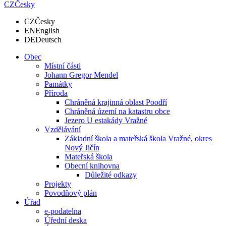
CZ
Česky
CZ
Česky
EN
English
DE
Deutsch
Obec
Místní části
Johann Gregor Mendel
Památky
Příroda
Chráněná krajinná oblast Poodří
Chráněná území na katastru obce
Jezero U estakády Vražné
Vzdělávání
Základní škola a mateřská škola Vražné, okres
Nový Jičín
Mateřská škola
Obecní knihovna
Důležité odkazy
Projekty
Povodňový plán
Úřad
e-podatelna
Úřední deska