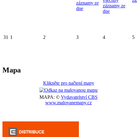
všechny
zá
záznamy ze
záznamy ze
dne
dne
31
1
2
3
4
5
Mapa
Klikněte pro načtení mapy
MAPA: ©
Vydavatelství CBS
www.malovanemapy.cz