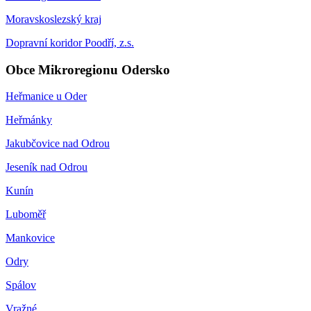
Moravskoslezský kraj
Dopravní koridor Poodří, z.s.
Obce Mikroregionu Odersko
Heřmanice u Oder
Heřmánky
Jakubčovice nad Odrou
Jeseník nad Odrou
Kunín
Luboměř
Mankovice
Odry
Spálov
Vražné