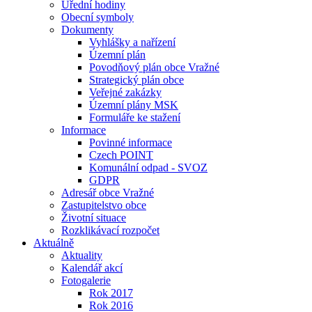
Úřední hodiny
Obecní symboly
Dokumenty
Vyhlášky a nařízení
Územní plán
Povodňový plán obce Vražné
Strategický plán obce
Veřejné zakázky
Územní plány MSK
Formuláře ke stažení
Informace
Povinné informace
Czech POINT
Komunální odpad - SVOZ
GDPR
Adresář obce Vražné
Zastupitelstvo obce
Životní situace
Rozklikávací rozpočet
Aktuálně
Aktuality
Kalendář akcí
Fotogalerie
Rok 2017
Rok 2016