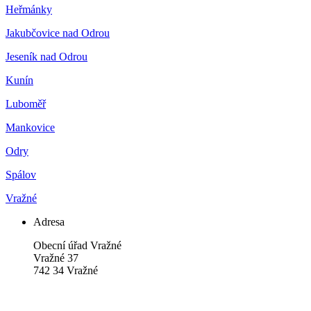
Heřmánky
Jakubčovice nad Odrou
Jeseník nad Odrou
Kunín
Luboměř
Mankovice
Odry
Spálov
Vražné
Adresa
Obecní úřad Vražné
Vražné 37
742 34 Vražné