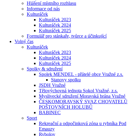
Hlášení místního rozhlasu
Informace od nás
Kulturáček
Kulturáček 2023
Kulturáček 2024
Kulturáček 2025
Formulář pro stánkaře, tvůrce a účinkující
Volný čas
Kulturáček
Kulturáček 2023
Kulturáček 2024
Kulturáček 2025
Spolky & sdružení
Spolek MENDEL - přátelé obce Vražné z.s.
Stanovy spolku
JSDH Vražné
Tělovýchovná jednota Sokol Vražné, z.s.
Myslivecké sdružení Moravská brána Vražné
ČESKOMORAVSKÝ SVAZ CHOVATELŮ
POŠTOVNÍCH HOLUBŮ
BABINEC
Sport
Rekreační a odpočinková zóna u rybníka Pod
Emauzy
Rybolov