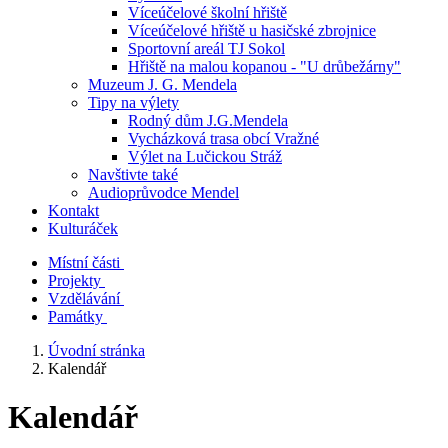
Víceúčelové školní hřiště
Víceúčelové hřiště u hasičské zbrojnice
Sportovní areál TJ Sokol
Hřiště na malou kopanou - "U drůbežárny"
Muzeum J. G. Mendela
Tipy na výlety
Rodný dům J.G.Mendela
Vycházková trasa obcí Vražné
Výlet na Lučickou Stráž
Navštivte také
Audioprůvodce Mendel
Kontakt
Kulturáček
Místní části
Projekty
Vzdělávání
Památky
Úvodní stránka
Kalendář
Kalendář