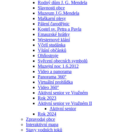
Rodný dům J. G. Mendela
Slavnosti obce
Muzeum J.G.Mendela
Maškarní plesy
Pálení čarodějnic
Kostel sv. Petra a Pavla
Emauzské hrátky
Westernové klání
Včelí studánka
Vítání občánků
Ohňostroje
Svěcení obecních symbolů
Muzejní noc 1.6.2012
Video a panorama
Panorama 360°
Virtuální prohlídka
Video 360°
Aktivní senior ve Vražném
Rok 2023
Aktivní senior ve Vražném II
Aktivní senior
Rok 2024
Zpravodaj obce
Interaktivní mapa
Stavy vodních toků