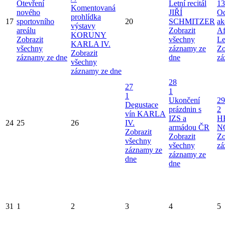
Otevření
Letní recitál
13
Komentovaná
nového
JIŘÍ
Od
prohlídka
17
sportovního
20
SCHMITZER
ak
výstavy
areálu
Zobrazit
Af
KORUNY
Zobrazit
všechny
Le
KARLA IV.
všechny
záznamy ze
Zo
Zobrazit
záznamy ze dne
dne
zá
všechny
záznamy ze dne
28
27
1
1
Ukončení
29
Degustace
prázdnin s
2
vín KARLA
IZS a
H
24
25
26
IV.
armádou ČR
N
Zobrazit
Zobrazit
Zo
všechny
všechny
zá
záznamy ze
záznamy ze
dne
dne
31
1
2
3
4
5