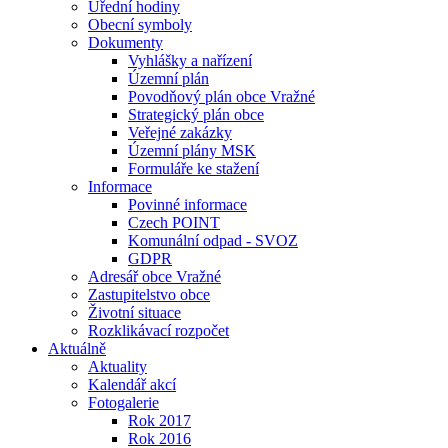
Úřední hodiny
Obecní symboly
Dokumenty
Vyhlášky a nařízení
Územní plán
Povodňový plán obce Vražné
Strategický plán obce
Veřejné zakázky
Územní plány MSK
Formuláře ke stažení
Informace
Povinné informace
Czech POINT
Komunální odpad - SVOZ
GDPR
Adresář obce Vražné
Zastupitelstvo obce
Životní situace
Rozklikávací rozpočet
Aktuálně
Aktuality
Kalendář akcí
Fotogalerie
Rok 2017
Rok 2016