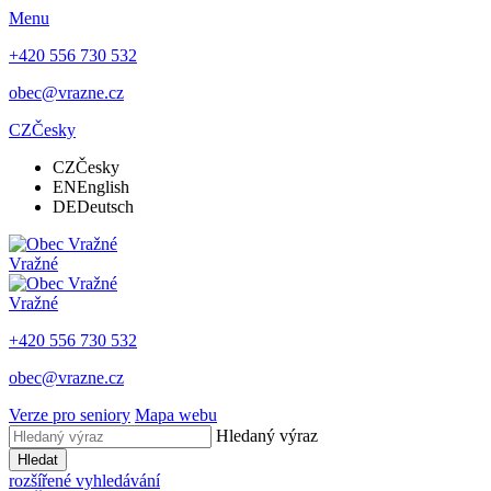
Menu
+420 556 730 532
obec@vrazne.cz
CZ
Česky
CZ
Česky
EN
English
DE
Deutsch
Vražné
Vražné
+420 556 730 532
obec@vrazne.cz
Verze pro seniory
Mapa webu
Hledaný výraz
Hledat
rozšířené vyhledávání