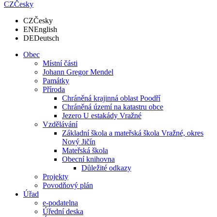
CZ
Česky
CZ
Česky
EN
English
DE
Deutsch
Obec
Místní části
Johann Gregor Mendel
Památky
Příroda
Chráněná krajinná oblast Poodří
Chráněná území na katastru obce
Jezero U estakády Vražné
Vzdělávání
Základní škola a mateřská škola Vražné, okres
Nový Jičín
Mateřská škola
Obecní knihovna
Důležité odkazy
Projekty
Povodňový plán
Úřad
e-podatelna
Úřední deska