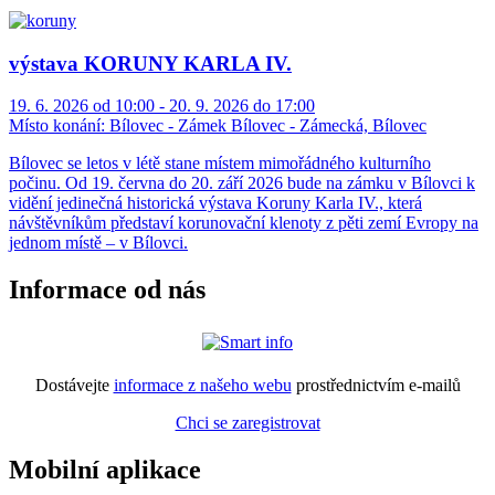
výstava KORUNY KARLA IV.
19. 6. 2026 od 10:00 - 20. 9. 2026 do 17:00
Místo konání:
Bílovec - Zámek Bílovec - Zámecká, Bílovec
Bílovec se letos v létě stane místem mimořádného kulturního
počinu. Od 19. června do 20. září 2026 bude na zámku v Bílovci k
vidění jedinečná historická výstava Koruny Karla IV., která
návštěvníkům představí korunovační klenoty z pěti zemí Evropy na
jednom místě – v Bílovci.
Informace od nás
Dostávejte
informace z našeho webu
prostřednictvím e-mailů
Chci se zaregistrovat
Mobilní aplikace