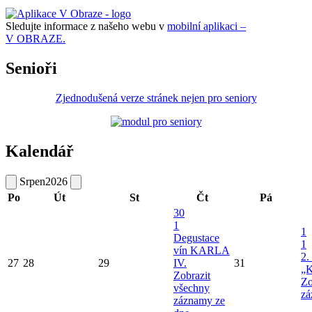
Sledujte informace z našeho webu v
mobilní aplikaci –
V OBRAZE.
Senioři
Zjednodušená verze stránek nejen pro seniory
Kalendář
Srpen
2026
Po
Út
St
Čt
Pá
30
1
1
Degustace
1
vín KARLA
2.
27
28
29
IV.
31
„K
Zobrazit
Zo
všechny
zá
záznamy ze