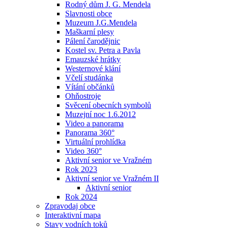
Rodný dům J. G. Mendela
Slavnosti obce
Muzeum J.G.Mendela
Maškarní plesy
Pálení čarodějnic
Kostel sv. Petra a Pavla
Emauzské hrátky
Westernové klání
Včelí studánka
Vítání občánků
Ohňostroje
Svěcení obecních symbolů
Muzejní noc 1.6.2012
Video a panorama
Panorama 360°
Virtuální prohlídka
Video 360°
Aktivní senior ve Vražném
Rok 2023
Aktivní senior ve Vražném II
Aktivní senior
Rok 2024
Zpravodaj obce
Interaktivní mapa
Stavy vodních toků