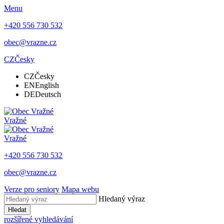
Menu
+420 556 730 532
obec@vrazne.cz
CZ
Česky
CZ
Česky
EN
English
DE
Deutsch
Vražné
Vražné
+420 556 730 532
obec@vrazne.cz
Verze pro seniory
Mapa webu
Hledaný výraz
Hledat
rozšířené vyhledávání