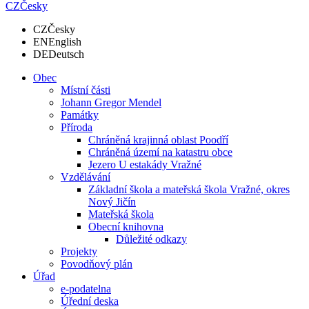
CZ
Česky
CZ
Česky
EN
English
DE
Deutsch
Obec
Místní části
Johann Gregor Mendel
Památky
Příroda
Chráněná krajinná oblast Poodří
Chráněná území na katastru obce
Jezero U estakády Vražné
Vzdělávání
Základní škola a mateřská škola Vražné, okres
Nový Jičín
Mateřská škola
Obecní knihovna
Důležité odkazy
Projekty
Povodňový plán
Úřad
e-podatelna
Úřední deska