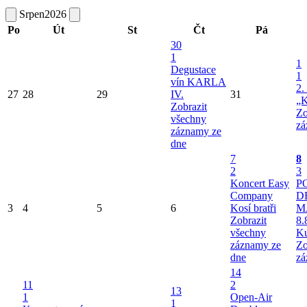
Srpen
2026
Po
Út
St
Čt
Pá
30
1
1
Degustace
1
vín KARLA
2.
27
28
29
IV.
31
„K
Zobrazit
Zo
všechny
zá
záznamy ze
dne
7
8
2
3
Koncert Easy
P
Company
D
3
4
5
6
Kosí bratři
M
Zobrazit
8.
všechny
Ku
záznamy ze
Zo
dne
zá
14
11
2
13
1
Open-Air
1