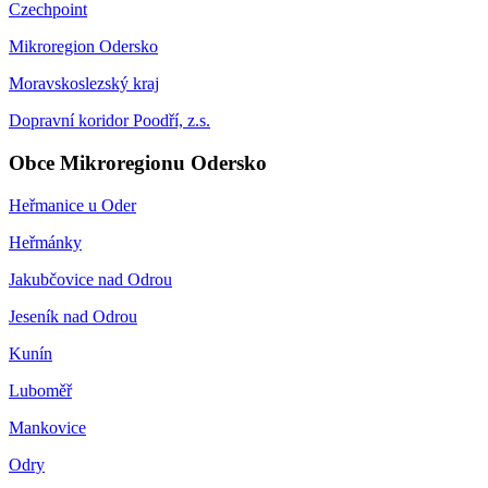
Czechpoint
Mikroregion Odersko
Moravskoslezský kraj
Dopravní koridor Poodří, z.s.
Obce Mikroregionu Odersko
Heřmanice u Oder
Heřmánky
Jakubčovice nad Odrou
Jeseník nad Odrou
Kunín
Luboměř
Mankovice
Odry