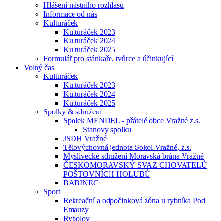
Hlášení místního rozhlasu
Informace od nás
Kulturáček
Kulturáček 2023
Kulturáček 2024
Kulturáček 2025
Formulář pro stánkaře, tvůrce a účinkující
Volný čas
Kulturáček
Kulturáček 2023
Kulturáček 2024
Kulturáček 2025
Spolky & sdružení
Spolek MENDEL - přátelé obce Vražné z.s.
Stanovy spolku
JSDH Vražné
Tělovýchovná jednota Sokol Vražné, z.s.
Myslivecké sdružení Moravská brána Vražné
ČESKOMORAVSKÝ SVAZ CHOVATELŮ
POŠTOVNÍCH HOLUBŮ
BABINEC
Sport
Rekreační a odpočinková zóna u rybníka Pod
Emauzy
Rybolov