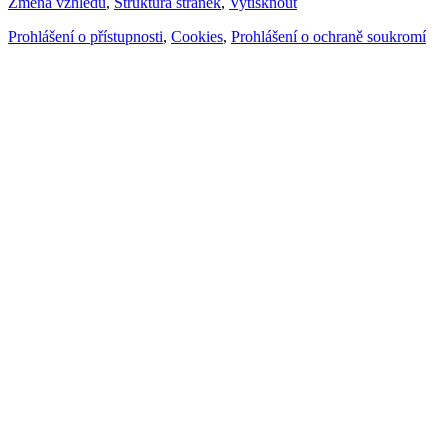
Změna vzhledu
,
Struktura stránek
,
Vytisknout
Prohlášení o přístupnosti
,
Cookies
,
Prohlášení o ochraně soukromí