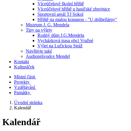
Víceúčelové školní hřiště
Víceúčelové hřiště u hasičské zbrojnice
Sportovní areál TJ Sokol
Hřiště na malou kopanou - "U drůbežárny"
Muzeum J. G. Mendela
Tipy na výlety
Rodný dům J.G.Mendela
Vycházková trasa obcí Vražné
Výlet na Lučickou Stráž
Navštivte také
Audioprůvodce Mendel
Kontakt
Kulturáček
Místní části
Projekty
Vzdělávání
Památky
Úvodní stránka
Kalendář
Kalendář