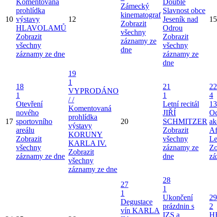
Komentovaná
Double
Zámecký
prohlídka
Slavnost obce
kinematograf
10
výstavy
12
Jeseník nad
15
Zobrazit
HLAVOLAMŮ
Odrou
všechny
Zobrazit
Zobrazit
záznamy ze
všechny
všechny
dne
záznamy ze dne
záznamy ze
dne
19
1
18
21
22
VYPRODÁNO
1
1
4
/ /
Otevření
Letní recitál
13
Komentovaná
nového
JIŘÍ
Od
prohlídka
17
sportovního
20
SCHMITZER
ak
výstavy
areálu
Zobrazit
Af
KORUNY
Zobrazit
všechny
Le
KARLA IV.
všechny
záznamy ze
Zo
Zobrazit
záznamy ze dne
dne
zá
všechny
záznamy ze dne
28
27
1
1
Ukončení
29
Degustace
prázdnin s
2
vín KARLA
IZS a
H