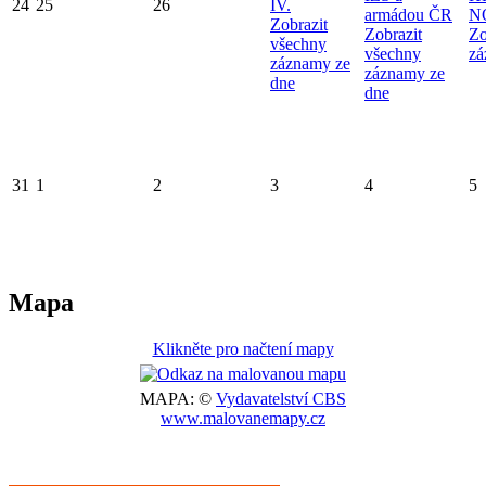
24
25
26
IV.
armádou ČR
N
Zobrazit
Zobrazit
Zo
všechny
všechny
zá
záznamy ze
záznamy ze
dne
dne
31
1
2
3
4
5
Mapa
Klikněte pro načtení mapy
MAPA: ©
Vydavatelství CBS
www.malovanemapy.cz