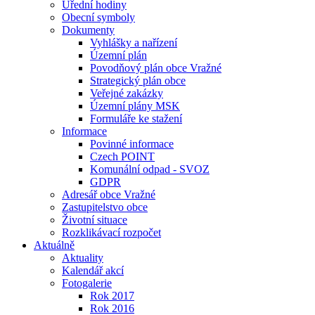
Úřední hodiny
Obecní symboly
Dokumenty
Vyhlášky a nařízení
Územní plán
Povodňový plán obce Vražné
Strategický plán obce
Veřejné zakázky
Územní plány MSK
Formuláře ke stažení
Informace
Povinné informace
Czech POINT
Komunální odpad - SVOZ
GDPR
Adresář obce Vražné
Zastupitelstvo obce
Životní situace
Rozklikávací rozpočet
Aktuálně
Aktuality
Kalendář akcí
Fotogalerie
Rok 2017
Rok 2016