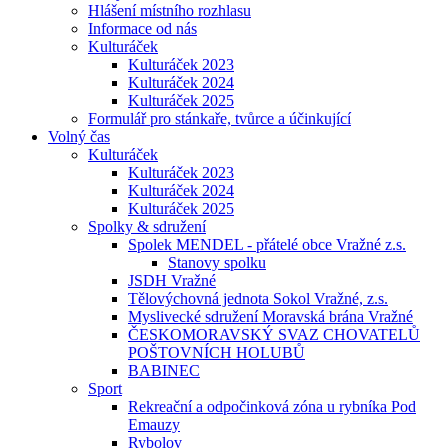
Hlášení místního rozhlasu
Informace od nás
Kulturáček
Kulturáček 2023
Kulturáček 2024
Kulturáček 2025
Formulář pro stánkaře, tvůrce a účinkující
Volný čas
Kulturáček
Kulturáček 2023
Kulturáček 2024
Kulturáček 2025
Spolky & sdružení
Spolek MENDEL - přátelé obce Vražné z.s.
Stanovy spolku
JSDH Vražné
Tělovýchovná jednota Sokol Vražné, z.s.
Myslivecké sdružení Moravská brána Vražné
ČESKOMORAVSKÝ SVAZ CHOVATELŮ
POŠTOVNÍCH HOLUBŮ
BABINEC
Sport
Rekreační a odpočinková zóna u rybníka Pod
Emauzy
Rybolov