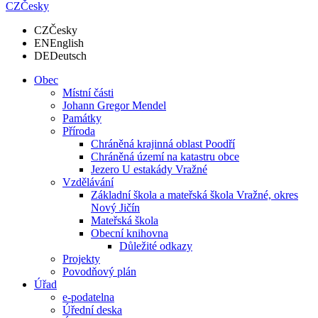
CZ
Česky
CZ
Česky
EN
English
DE
Deutsch
Obec
Místní části
Johann Gregor Mendel
Památky
Příroda
Chráněná krajinná oblast Poodří
Chráněná území na katastru obce
Jezero U estakády Vražné
Vzdělávání
Základní škola a mateřská škola Vražné, okres
Nový Jičín
Mateřská škola
Obecní knihovna
Důležité odkazy
Projekty
Povodňový plán
Úřad
e-podatelna
Úřední deska