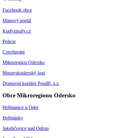
Facebook obce
Mapový portál
Kudyznudy.cz
Policie
Czechpoint
Mikroregion Odersko
Moravskoslezský kraj
Dopravní koridor Poodří, z.s.
Obce Mikroregionu Odersko
Heřmanice u Oder
Heřmánky
Jakubčovice nad Odrou