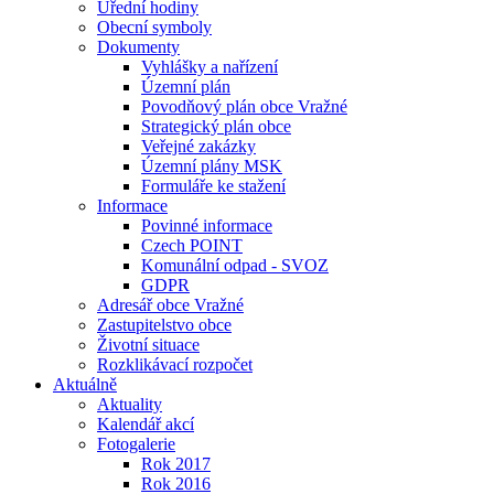
Úřední hodiny
Obecní symboly
Dokumenty
Vyhlášky a nařízení
Územní plán
Povodňový plán obce Vražné
Strategický plán obce
Veřejné zakázky
Územní plány MSK
Formuláře ke stažení
Informace
Povinné informace
Czech POINT
Komunální odpad - SVOZ
GDPR
Adresář obce Vražné
Zastupitelstvo obce
Životní situace
Rozklikávací rozpočet
Aktuálně
Aktuality
Kalendář akcí
Fotogalerie
Rok 2017
Rok 2016