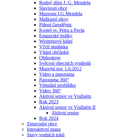
Rodný dům J. G. Mendela
Slavnosti obce
Muzeum J.G.Mendela
Maškarní plesy
Pálení čarodějnic
Kostel sv. Petra a Pavla
Emauzské hrátky
Westernové klání
Včelí studánka
Vítání občánků
Ohňostroje
Svěcení obecních symbolů
Muzejní noc 1.6.2012
Video a panorama
Panorama 360°
Virtuální prohlídka
Video 360°
Aktivní senior ve Vražném
Rok 2023
Aktivní senior ve Vražném II
Aktivní senior
Rok 2024
Zpravodaj obce
Interaktivní mapa
Stavy vodních toků