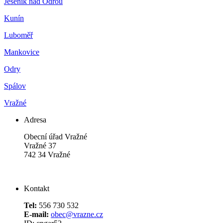
Jeseník nad Odrou
Kunín
Luboměř
Mankovice
Odry
Spálov
Vražné
Adresa
Obecní úřad Vražné
Vražné 37
742 34 Vražné
Kontakt
Tel:
556 730 532
E-mail:
obec@vrazne.cz