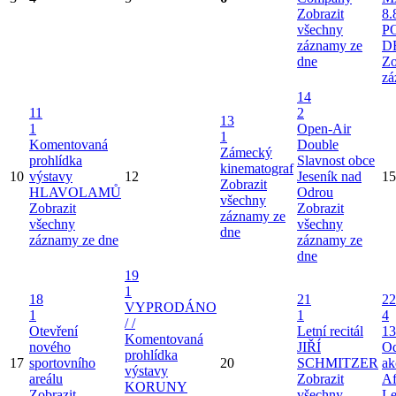
Zobrazit
8.
všechny
P
záznamy ze
D
dne
Zo
zá
14
11
2
13
1
Open-Air
1
Komentovaná
Double
Zámecký
prohlídka
Slavnost obce
kinematograf
10
výstavy
12
Jeseník nad
15
Zobrazit
HLAVOLAMŮ
Odrou
všechny
Zobrazit
Zobrazit
záznamy ze
všechny
všechny
dne
záznamy ze dne
záznamy ze
dne
19
1
18
21
22
VYPRODÁNO
1
1
4
/ /
Otevření
Letní recitál
13
Komentovaná
nového
JIŘÍ
Od
prohlídka
17
sportovního
20
SCHMITZER
ak
výstavy
areálu
Zobrazit
Af
KORUNY
Zobrazit
všechny
Le