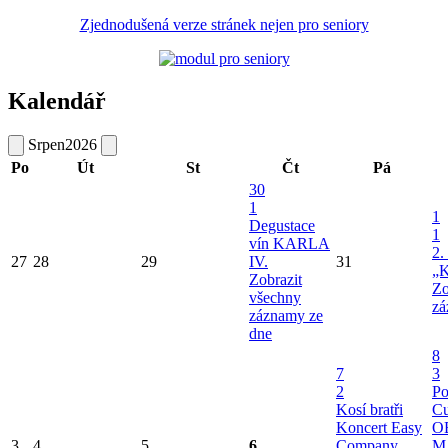
Zjednodušená verze stránek nejen pro seniory
Kalendář
Srpen
2026
Po
Út
St
Čt
Pá
30
1
1
Degustace
1
vín KARLA
2.
27
28
29
IV.
31
„K
Zobrazit
Zo
všechny
zá
záznamy ze
dne
8
7
3
2
Po
Kosí bratři
Cu
Koncert Easy
O
3
4
5
6
Company
M