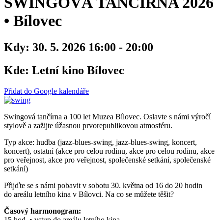
SWINGOVÁ TANČÍRNA 2026
• Bílovec
Kdy:
30. 5. 2026 16:00 - 20:00
Kde:
Letní kino Bílovec
Přidat do Google kalendáře
Swingová tančírna a 100 let Muzea Bílovec. Oslavte s námi výročí
stylově a zažijte úžasnou prvorepublikovou atmosféru.
Typ akce: hudba (jazz-blues-swing, jazz-blues-swing, koncert,
koncert), ostatní (akce pro celou rodinu, akce pro celou rodinu, akce
pro veřejnost, akce pro veřejnost, společenské setkání, společenské
setkání)
Přijďte se s námi pobavit v sobotu 30. května od 16 do 20 hodin
do areálu letního kina v Bílovci. Na co se můžete těšit?
Časový harmonogram:
15 hod. • vstup do areálu letního kina