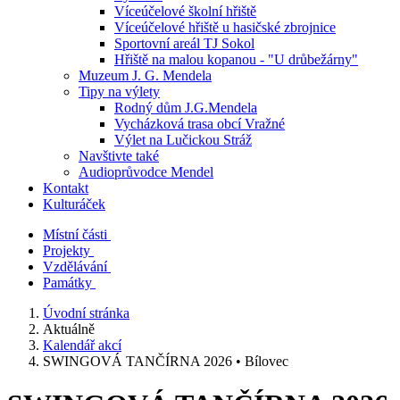
Víceúčelové školní hřiště
Víceúčelové hřiště u hasičské zbrojnice
Sportovní areál TJ Sokol
Hřiště na malou kopanou - "U drůbežárny"
Muzeum J. G. Mendela
Tipy na výlety
Rodný dům J.G.Mendela
Vycházková trasa obcí Vražné
Výlet na Lučickou Stráž
Navštivte také
Audioprůvodce Mendel
Kontakt
Kulturáček
Místní části
Projekty
Vzdělávání
Památky
Úvodní stránka
Aktuálně
Kalendář akcí
SWINGOVÁ TANČÍRNA 2026 • Bílovec