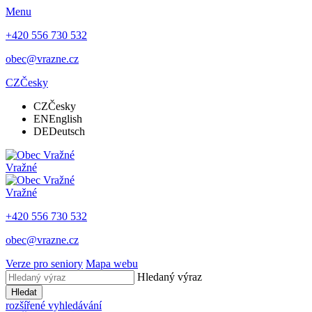
Menu
+420 556 730 532
obec@vrazne.cz
CZ
Česky
CZ
Česky
EN
English
DE
Deutsch
Vražné
Vražné
+420 556 730 532
obec@vrazne.cz
Verze pro seniory
Mapa webu
Hledaný výraz
Hledat
rozšířené vyhledávání