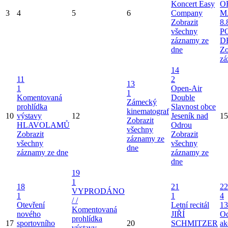
Koncert Easy
O
3
4
5
6
Company
M
Zobrazit
8.
všechny
P
záznamy ze
D
dne
Zo
zá
14
11
2
13
1
Open-Air
1
Komentovaná
Double
Zámecký
prohlídka
Slavnost obce
kinematograf
10
výstavy
12
Jeseník nad
15
Zobrazit
HLAVOLAMŮ
Odrou
všechny
Zobrazit
Zobrazit
záznamy ze
všechny
všechny
dne
záznamy ze dne
záznamy ze
dne
19
1
18
21
22
VYPRODÁNO
1
1
4
/ /
Otevření
Letní recitál
13
Komentovaná
nového
JIŘÍ
Od
prohlídka
17
sportovního
20
SCHMITZER
ak
výstavy