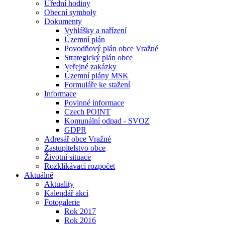
Úřední hodiny
Obecní symboly
Dokumenty
Vyhlášky a nařízení
Územní plán
Povodňový plán obce Vražné
Strategický plán obce
Veřejné zakázky
Územní plány MSK
Formuláře ke stažení
Informace
Povinné informace
Czech POINT
Komunální odpad - SVOZ
GDPR
Adresář obce Vražné
Zastupitelstvo obce
Životní situace
Rozklikávací rozpočet
Aktuálně
Aktuality
Kalendář akcí
Fotogalerie
Rok 2017
Rok 2016