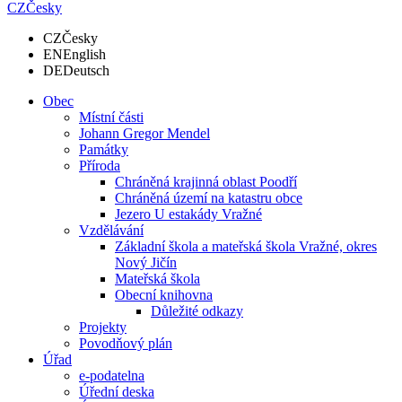
CZ
Česky
CZ
Česky
EN
English
DE
Deutsch
Obec
Místní části
Johann Gregor Mendel
Památky
Příroda
Chráněná krajinná oblast Poodří
Chráněná území na katastru obce
Jezero U estakády Vražné
Vzdělávání
Základní škola a mateřská škola Vražné, okres
Nový Jičín
Mateřská škola
Obecní knihovna
Důležité odkazy
Projekty
Povodňový plán
Úřad
e-podatelna
Úřední deska