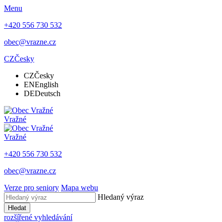
Menu
+420 556 730 532
obec@vrazne.cz
CZ
Česky
CZ
Česky
EN
English
DE
Deutsch
Vražné
Vražné
+420 556 730 532
obec@vrazne.cz
Verze pro seniory
Mapa webu
Hledaný výraz
Hledat
rozšířené vyhledávání