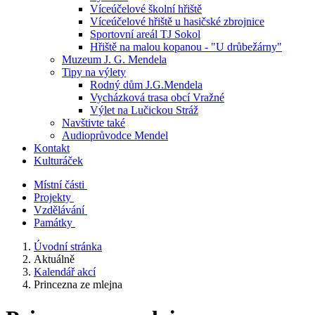
Víceúčelové školní hřiště
Víceúčelové hřiště u hasičské zbrojnice
Sportovní areál TJ Sokol
Hřiště na malou kopanou - "U drůbežárny"
Muzeum J. G. Mendela
Tipy na výlety
Rodný dům J.G.Mendela
Vycházková trasa obcí Vražné
Výlet na Lučickou Stráž
Navštivte také
Audioprůvodce Mendel
Kontakt
Kulturáček
Místní části
Projekty
Vzdělávání
Památky
Úvodní stránka
Aktuálně
Kalendář akcí
Princezna ze mlejna