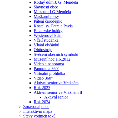
Rodný dům J. G. Mendela
Slavnosti obce
Muzeum J.G.Mendela
Maškarní plesy
Pálení čarodějnic
Kostel sv. Petra a Pavla
Emauzské hrátky
Westernové klání
Včelí studánka
Vítání občánků
Ohňostroje
Svěcení obecních symbolů
Muzejní noc 1.6.2012
Video a panorama
Panorama 360°
Virtuální prohlídka
Video 360°
Aktivní senior ve Vražném
Rok 2023
Aktivní senior ve Vražném II
Aktivní senior
Rok 2024
Zpravodaj obce
Interaktivní mapa
Stavy vodních toků