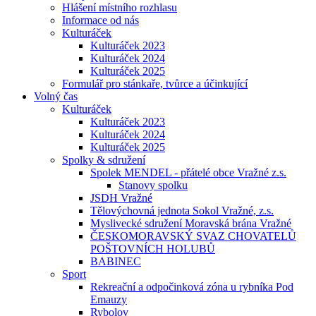
Hlášení místního rozhlasu
Informace od nás
Kulturáček
Kulturáček 2023
Kulturáček 2024
Kulturáček 2025
Formulář pro stánkaře, tvůrce a účinkující
Volný čas
Kulturáček
Kulturáček 2023
Kulturáček 2024
Kulturáček 2025
Spolky & sdružení
Spolek MENDEL - přátelé obce Vražné z.s.
Stanovy spolku
JSDH Vražné
Tělovýchovná jednota Sokol Vražné, z.s.
Myslivecké sdružení Moravská brána Vražné
ČESKOMORAVSKÝ SVAZ CHOVATELŮ
POŠTOVNÍCH HOLUBŮ
BABINEC
Sport
Rekreační a odpočinková zóna u rybníka Pod
Emauzy
Rybolov