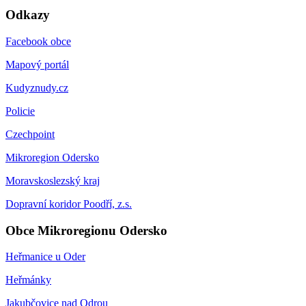
Odkazy
Facebook obce
Mapový portál
Kudyznudy.cz
Policie
Czechpoint
Mikroregion Odersko
Moravskoslezský kraj
Dopravní koridor Poodří, z.s.
Obce Mikroregionu Odersko
Heřmanice u Oder
Heřmánky
Jakubčovice nad Odrou