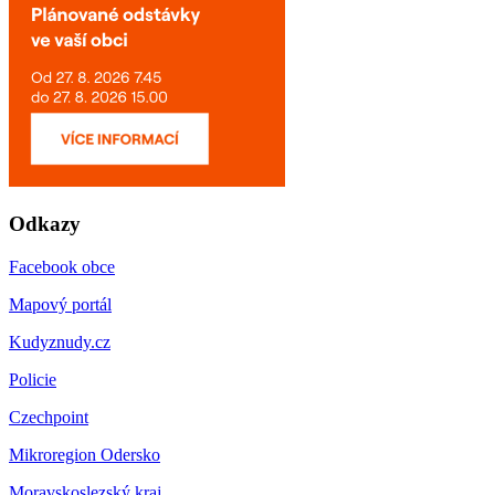
Odkazy
Facebook obce
Mapový portál
Kudyznudy.cz
Policie
Czechpoint
Mikroregion Odersko
Moravskoslezský kraj