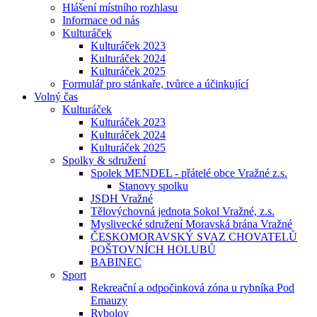
Hlášení místního rozhlasu
Informace od nás
Kulturáček
Kulturáček 2023
Kulturáček 2024
Kulturáček 2025
Formulář pro stánkaře, tvůrce a účinkující
Volný čas
Kulturáček
Kulturáček 2023
Kulturáček 2024
Kulturáček 2025
Spolky & sdružení
Spolek MENDEL - přátelé obce Vražné z.s.
Stanovy spolku
JSDH Vražné
Tělovýchovná jednota Sokol Vražné, z.s.
Myslivecké sdružení Moravská brána Vražné
ČESKOMORAVSKÝ SVAZ CHOVATELŮ
POŠTOVNÍCH HOLUBŮ
BABINEC
Sport
Rekreační a odpočinková zóna u rybníka Pod
Emauzy
Rybolov