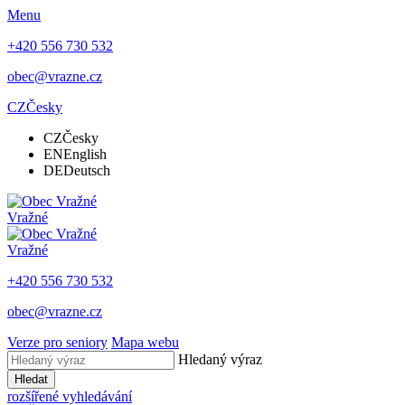
Menu
+420 556 730 532
obec@vrazne.cz
CZ
Česky
CZ
Česky
EN
English
DE
Deutsch
Vražné
Vražné
+420 556 730 532
obec@vrazne.cz
Verze pro seniory
Mapa webu
Hledaný výraz
Hledat
rozšířené vyhledávání