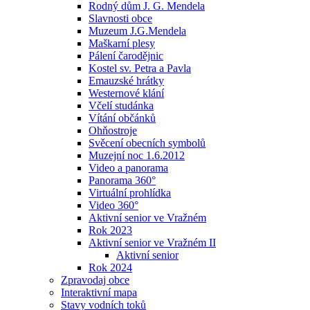
Rodný dům J. G. Mendela
Slavnosti obce
Muzeum J.G.Mendela
Maškarní plesy
Pálení čarodějnic
Kostel sv. Petra a Pavla
Emauzské hrátky
Westernové klání
Včelí studánka
Vítání občánků
Ohňostroje
Svěcení obecních symbolů
Muzejní noc 1.6.2012
Video a panorama
Panorama 360°
Virtuální prohlídka
Video 360°
Aktivní senior ve Vražném
Rok 2023
Aktivní senior ve Vražném II
Aktivní senior
Rok 2024
Zpravodaj obce
Interaktivní mapa
Stavy vodních toků