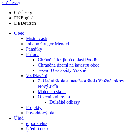
CZ
Česky
CZ
Česky
EN
English
DE
Deutsch
Obec
Místní části
Johann Gregor Mendel
Památky
Příroda
Chráněná krajinná oblast Poodří
Chráněná území na katastru obce
Jezero U estakády Vražné
Vzdělávání
Základní škola a mateřská škola Vražné, okres
Nový Jičín
Mateřská škola
Obecní knihovna
Důležité odkazy
Projekty
Povodňový plán
Úřad
e-podatelna
Úřední deska