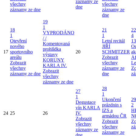
záznamy ze
všechny
všechny
dne
záznamy ze dne
záznamy ze
dne
19
1
18
21
22
VYPRODÁNO
1
1
4
/ /
Otevření
Letní recitál
13
Komentovaná
nového
JIŘÍ
Od
prohlídka
17
sportovního
20
SCHMITZER
ak
výstavy
areálu
Zobrazit
Af
KORUNY
Zobrazit
všechny
Le
KARLA IV.
všechny
záznamy ze
Zo
Zobrazit
záznamy ze dne
dne
zá
všechny
záznamy ze dne
28
27
1
1
Ukončení
29
Degustace
prázdnin s
2
vín KARLA
IZS a
H
24
25
26
IV.
armádou ČR
N
Zobrazit
Zobrazit
Zo
všechny
všechny
zá
záznamy ze
záznamy ze
dne