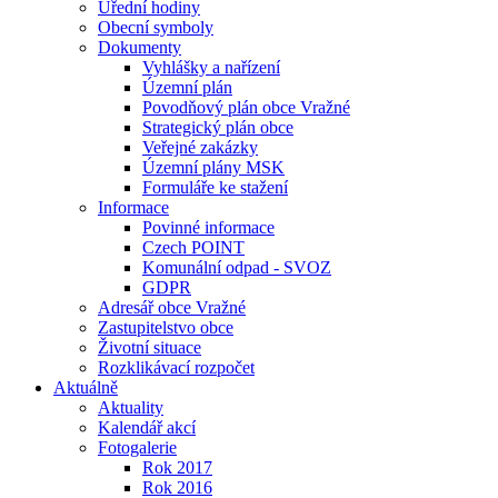
Úřední hodiny
Obecní symboly
Dokumenty
Vyhlášky a nařízení
Územní plán
Povodňový plán obce Vražné
Strategický plán obce
Veřejné zakázky
Územní plány MSK
Formuláře ke stažení
Informace
Povinné informace
Czech POINT
Komunální odpad - SVOZ
GDPR
Adresář obce Vražné
Zastupitelstvo obce
Životní situace
Rozklikávací rozpočet
Aktuálně
Aktuality
Kalendář akcí
Fotogalerie
Rok 2017
Rok 2016