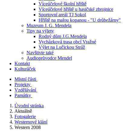
Víceúčelové školní hřiště
Víceúčelové hřiště u hasičské zbrojnice
Sportovní areál TJ Sokol
Hřiště na malou kopanou - "U drůbežárny"
Muzeum J. G. Mendela
Tipy na výlety
Rodný dům J.G.Mendela
Vycházková trasa obcí Vražné
Výlet na Lučickou Stráž
Navštivte také
Audioprůvodce Mendel
Kontakt
Kulturáček
Místní části
Projekty
Vzdělávání
Památky
Úvodní stránka
Aktuálně
Fotogalerie
Westernové klání
Western 2008