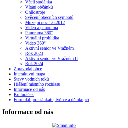
Včelí studánka
Vítání občánků
Ohňostroje
Svěcení obecních symbolů
Muzejní noc 1.6.2012
Video a panorama
Panorama 360°
Virtuální prohlídka
Video 360°
Aktivní senior ve Vražném
Rok 2023
Aktivní senior ve Vražném II
Rok 2024
Zpravodaj obce
Interaktivní mapa
Stavy vodních toků
Hlášení místního rozhlasu
Informace od nás
Kulturáček
Formulář pro stánkaře, tvůrce a účinkující
Informace od nás