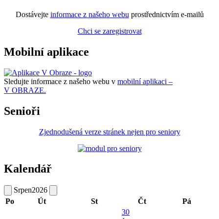
Dostávejte
informace z našeho webu
prostřednictvím e-mailů
Chci se zaregistrovat
Mobilní aplikace
Sledujte informace z našeho webu v
mobilní aplikaci –
V OBRAZE.
Senioři
Zjednodušená verze stránek nejen pro seniory
Kalendář
Srpen
2026
Po
Út
St
Čt
Pá
30