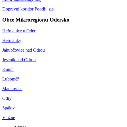
Dopravní koridor Poodří, z.s.
Obce Mikroregionu Odersko
Heřmanice u Oder
Heřmánky
Jakubčovice nad Odrou
Jeseník nad Odrou
Kunín
Luboměř
Mankovice
Odry
Spálov
Vražné