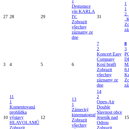
1
1
Degustace
1
vín KARLA
2.
27
28
29
IV.
31
„K
Zobrazit
Zo
všechny
zá
záznamy ze
dne
7
8
2
3
Koncert Easy
P
Company
D
3
4
5
6
Kosí bratři
M
Zobrazit
8.
všechny
Ku
záznamy ze
Zo
dne
zá
14
11
2
13
1
Open-Air
1
Komentovaná
Double
Zámecký
prohlídka
Slavnost obce
kinematograf
10
výstavy
12
Jeseník nad
15
Zobrazit
HLAVOLAMŮ
Odrou
všechny
Zobrazit
Zobrazit