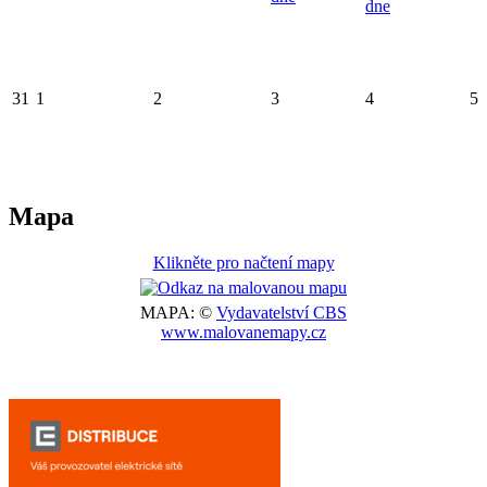
dne
31
1
2
3
4
5
Mapa
Klikněte pro načtení mapy
MAPA: ©
Vydavatelství CBS
www.malovanemapy.cz