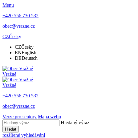
Menu
+420 556 730 532
obec@vrazne.cz
CZ
Česky
CZ
Česky
EN
English
DE
Deutsch
Vražné
Vražné
+420 556 730 532
obec@vrazne.cz
Verze pro seniory
Mapa webu
Hledaný výraz
Hledat
rozšířené vyhledávání