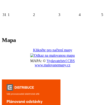
31
1
2
3
4
5
Mapa
Klikněte pro načtení mapy
MAPA: ©
Vydavatelství CBS
www.malovanemapy.cz