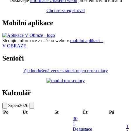
Dostávejte
informace z našeho webu
prostřednictvím e-mailů
Chci se zaregistrovat
Mobilní aplikace
Sledujte informace z našeho webu v
mobilní aplikaci –
V OBRAZE.
Senioři
Zjednodušená verze stránek nejen pro seniory
Kalendář
Srpen
2026
Po
Út
St
Čt
Pá
30
1
1
Degustace