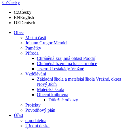
CZ
Česky
CZ
Česky
EN
English
DE
Deutsch
Obec
Místní části
Johann Gregor Mendel
Památky
Příroda
Chráněná krajinná oblast Poodří
Chráněná území na katastru obce
Jezero U estakády Vražné
Vzdělávání
Základní škola a mateřská škola Vražné, okres
Nový Jičín
Mateřská škola
Obecní knihovna
Důležité odkazy
Projekty
Povodňový plán
Úřad
e-podatelna
Úřední deska