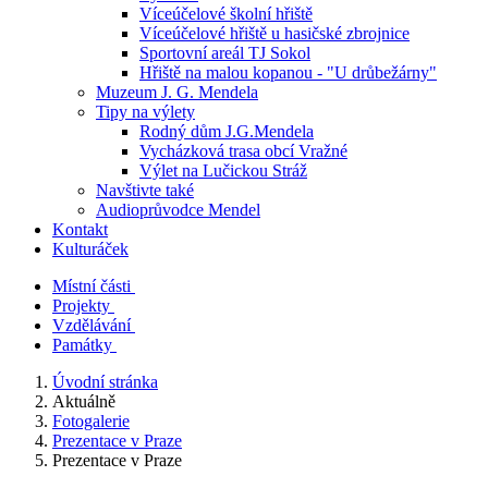
Víceúčelové školní hřiště
Víceúčelové hřiště u hasičské zbrojnice
Sportovní areál TJ Sokol
Hřiště na malou kopanou - "U drůbežárny"
Muzeum J. G. Mendela
Tipy na výlety
Rodný dům J.G.Mendela
Vycházková trasa obcí Vražné
Výlet na Lučickou Stráž
Navštivte také
Audioprůvodce Mendel
Kontakt
Kulturáček
Místní části
Projekty
Vzdělávání
Památky
Úvodní stránka
Aktuálně
Fotogalerie
Prezentace v Praze
Prezentace v Praze