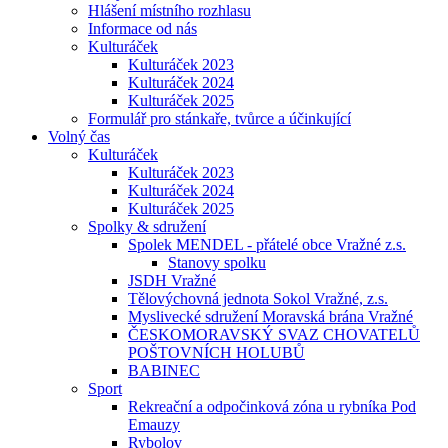
Hlášení místního rozhlasu
Informace od nás
Kulturáček
Kulturáček 2023
Kulturáček 2024
Kulturáček 2025
Formulář pro stánkaře, tvůrce a účinkující
Volný čas
Kulturáček
Kulturáček 2023
Kulturáček 2024
Kulturáček 2025
Spolky & sdružení
Spolek MENDEL - přátelé obce Vražné z.s.
Stanovy spolku
JSDH Vražné
Tělovýchovná jednota Sokol Vražné, z.s.
Myslivecké sdružení Moravská brána Vražné
ČESKOMORAVSKÝ SVAZ CHOVATELŮ
POŠTOVNÍCH HOLUBŮ
BABINEC
Sport
Rekreační a odpočinková zóna u rybníka Pod
Emauzy
Rybolov