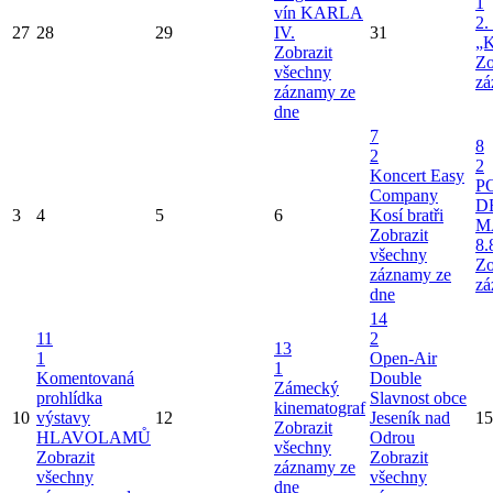
1
vín KARLA
2.
27
28
29
IV.
31
„K
Zobrazit
Zo
všechny
zá
záznamy ze
dne
7
8
2
2
Koncert Easy
P
Company
D
3
4
5
6
Kosí bratři
M
Zobrazit
8.
všechny
Zo
záznamy ze
zá
dne
14
11
2
13
1
Open-Air
1
Komentovaná
Double
Zámecký
prohlídka
Slavnost obce
kinematograf
10
výstavy
12
Jeseník nad
15
Zobrazit
HLAVOLAMŮ
Odrou
všechny
Zobrazit
Zobrazit
záznamy ze
všechny
všechny
dne