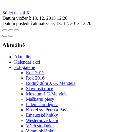
Sdílet na síti X
Datum vložení:
18. 12. 2013 12:20
Datum poslední aktualizace:
18. 12. 2013 12:20
Aktuálně
Aktuality
Kalendář akcí
Fotogalerie
Rok 2017
Rok 2016
Rodný dům J. G. Mendela
Slavnosti obce
Muzeum J.G.Mendela
Maškarní plesy
Pálení čarodějnic
Kostel sv. Petra a Pavla
Emauzské hrátky
Westernové klání
Včelí studánka
Vítání občánků