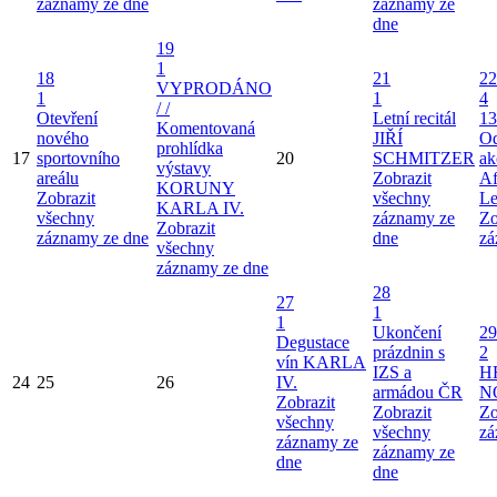
záznamy ze dne
záznamy ze
dne
19
1
18
21
22
VYPRODÁNO
1
1
4
/ /
Otevření
Letní recitál
13
Komentovaná
nového
JIŘÍ
Od
prohlídka
17
sportovního
20
SCHMITZER
ak
výstavy
areálu
Zobrazit
Af
KORUNY
Zobrazit
všechny
Le
KARLA IV.
všechny
záznamy ze
Zo
Zobrazit
záznamy ze dne
dne
zá
všechny
záznamy ze dne
28
27
1
1
Ukončení
29
Degustace
prázdnin s
2
vín KARLA
IZS a
H
24
25
26
IV.
armádou ČR
N
Zobrazit
Zobrazit
Zo
všechny
všechny
zá
záznamy ze
záznamy ze
dne
dne