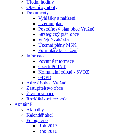
Úřední hodiny
Obecní symboly
Dokumenty
Vyhlášky a nařízení
Územní plán
Povodňový plán obce Vražné
Strategický plán obce
Veřejné zakázky
Územní plány MSK
Formuláře ke stažení
Informace
Povinné informace
Czech POINT
Komunální odpad - SVOZ
GDPR
Adresář obce Vražné
Zastupitelstvo obce
Životní situace
Rozklikávací rozpočet
Aktuálně
Aktuality
Kalendář akcí
Fotogalerie
Rok 2017
Rok 2016