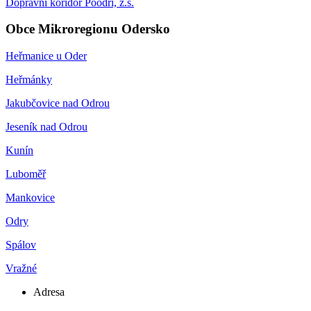
Dopravní koridor Poodří, z.s.
Obce Mikroregionu Odersko
Heřmanice u Oder
Heřmánky
Jakubčovice nad Odrou
Jeseník nad Odrou
Kunín
Luboměř
Mankovice
Odry
Spálov
Vražné
Adresa