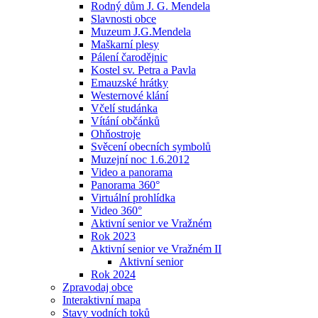
Rodný dům J. G. Mendela
Slavnosti obce
Muzeum J.G.Mendela
Maškarní plesy
Pálení čarodějnic
Kostel sv. Petra a Pavla
Emauzské hrátky
Westernové klání
Včelí studánka
Vítání občánků
Ohňostroje
Svěcení obecních symbolů
Muzejní noc 1.6.2012
Video a panorama
Panorama 360°
Virtuální prohlídka
Video 360°
Aktivní senior ve Vražném
Rok 2023
Aktivní senior ve Vražném II
Aktivní senior
Rok 2024
Zpravodaj obce
Interaktivní mapa
Stavy vodních toků