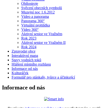
Ohňostroje
Svěcení obecních symbolů
Muzejní noc 1.6.2012
Video a panorama
Panorama 360°
Virtuální prohlídka
Video 360°
Aktivní senior ve Vražném
Rok 2023
Aktivní senior ve Vražném II
Rok 2024
Zpravodaj obce
Interaktivní mapa
Stavy vodních toků
Hlášení místního rozhlasu
Informace od nás
Kulturáček
Formulář pro stánkaře, tvůrce a účinkující
Informace od nás